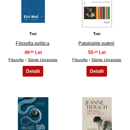
13
14
Trei
Trei
Filosofia politica
Patologiile puterii
49
55
,90
,20
Filozofie
›
Stiinte Umaniste
Filozofie
›
Stiinte Umaniste
15
16