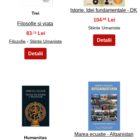
Istorie. Idei fundamentale - DK
Trei
104
,99
Filosofie si viata
Stiinte Umaniste
83
,73
Filozofie
›
Stiinte Umaniste
37
38
Marea ecuatie - Afganistan
Humanitas