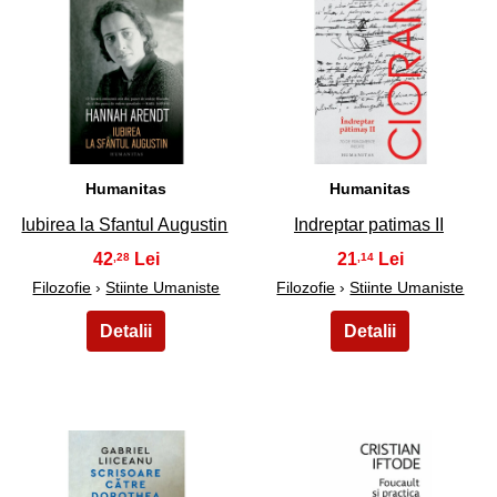
29
30
Humanitas
Humanitas
Iubirea la Sfantul Augustin
Indreptar patimas II
42
21
,28
,14
Filozofie
›
Stiinte Umaniste
Filozofie
›
Stiinte Umaniste