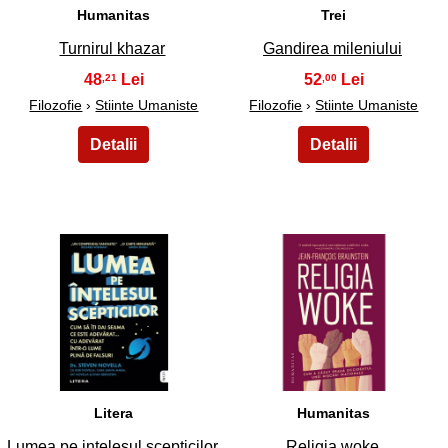
Humanitas
Trei
Turnirul khazar
Gandirea mileniului
48
52
,21
,00
Filozofie
›
Stiinte Umaniste
Filozofie
›
Stiinte Umaniste
19
20
Litera
Humanitas
Lumea pe intelesul scepticilor
Religia woke