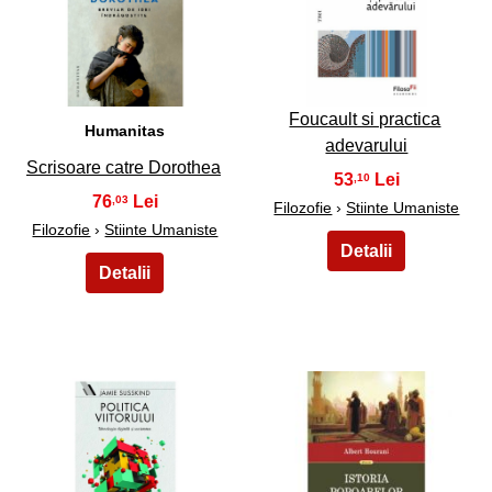
31
32
Foucault si practica
Humanitas
adevarului
Scrisoare catre Dorothea
53
,10
76
,03
Filozofie
›
Stiinte Umaniste
Filozofie
›
Stiinte Umaniste
33
34