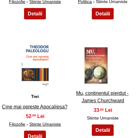
Filozofie
›
Stiinte Umaniste
Politica
› Stiinte Umaniste
43
44
Mu, continentul pierdut -
Trei
James Churchward
Cine mai opreste Apocalipsa?
33
,60
52
,00
Stiinte Umaniste
Filozofie
›
Stiinte Umaniste