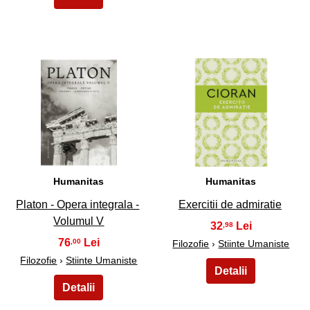
45
46
Humanitas
Humanitas
Platon - Opera integrala -
Exercitii de admiratie
Volumul V
32
,98
76
,00
Filozofie
›
Stiinte Umaniste
Filozofie
›
Stiinte Umaniste