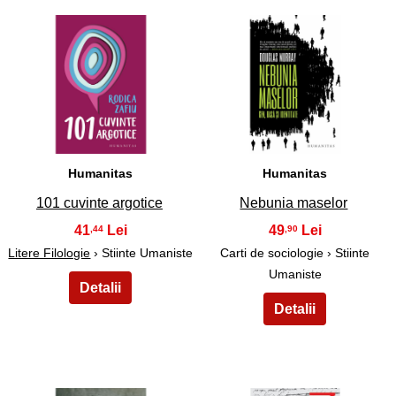
27
28
Humanitas
Humanitas
101 cuvinte argotice
Nebunia maselor
41
49
,44
,90
Litere Filologie
› Stiinte Umaniste
Carti de sociologie › Stiinte
Umaniste