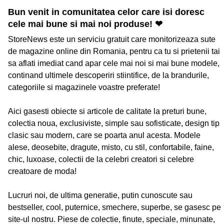
Bun venit in comunitatea celor care isi doresc
cele mai bune si mai noi produse! ❤
StoreNews este un serviciu gratuit care monitorizeaza sute
de magazine online din Romania, pentru ca tu si prietenii tai
sa aflati imediat cand apar cele mai noi si mai bune modele,
continand ultimele descoperiri stiintifice, de la brandurile,
categoriile si magazinele voastre preferate!
Aici gasesti obiecte si articole de calitate la preturi bune,
colectia noua, exclusiviste, simple sau sofisticate, design tip
clasic sau modern, care se poarta anul acesta. Modele
alese, deosebite, dragute, misto, cu stil, confortabile, faine,
chic, luxoase, colectii de la celebri creatori si celebre
creatoare de moda!
Lucruri noi, de ultima generatie, putin cunoscute sau
bestseller, cool, puternice, smechere, superbe, se gasesc pe
site-ul nostru. Piese de colectie, finute, speciale, minunate,