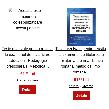
7
8
Teste rezolvate pentru reusita
Teste rezolvate pentru reusita
la examenul de titularizare
la examenul de titularizare
Educatori - Pedagogie
invatamant primar. Limba
prescolara si Metodica…
romana, metodica limbii
romane…
61
,00
61
,90
Carte Scolara
Stiinte
›
Diverse