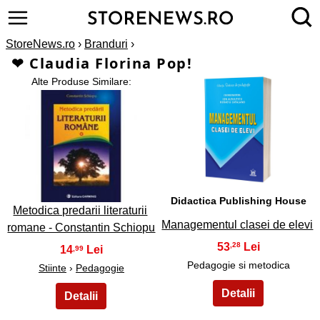
StoreNews.ro
›
Branduri
›
❤ Claudia Florina Pop!
Alte Produse Similare:
2
1
Didactica Publishing House
Metodica predarii literaturii
Managementul clasei de elevi
romane - Constantin Schiopu
53
,28
14
,99
Pedagogie si metodica
Stiinte
›
Pedagogie