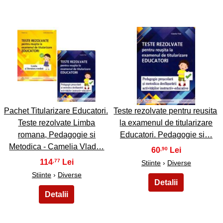
5
6
Pachet Titularizare Educatori.
Teste rezolvate pentru reusita
Teste rezolvate Limba
la examenul de titularizare
romana, Pedagogie si
Educatori. Pedagogie si…
Metodica - Camelia Vlad…
60
,90
114
,77
Stiinte
›
Diverse
Stiinte
›
Diverse