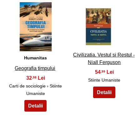
49
50
Civilizatia. Vestul si Restul -
Humanitas
Niall Ferguson
Geografia timpului
54
,99
32
,98
Stiinte Umaniste
Carti de sociologie › Stiinte
Umaniste