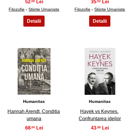
52
35
,00
,52
Filozofie
›
Stiinte Umaniste
Filozofie
›
Stiinte Umaniste
41
42
Humanitas
Humanitas
Hannah Arendt, Conditia
Hayek vs Keynes.
umana
Confruntarea ideilor
68
43
,00
,98