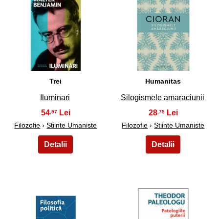
11
12
Trei
Humanitas
Iluminari
Silogismele amaraciunii
54
28
,97
,75
Filozofie
›
Stiinte Umaniste
Filozofie
›
Stiinte Umaniste