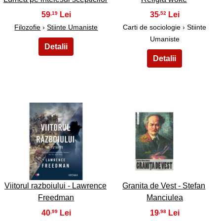
59
35
,19
,52
Filozofie
›
Stiinte Umaniste
Carti de sociologie › Stiinte
Umaniste
21
22
Viitorul razboiului - Lawrence
Granita de Vest - Stefan
Freedman
Manciulea
40
19
,99
,98