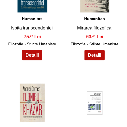
Humanitas
Humanitas
Ispita transcendentei
Mirarea filozofica
75
63
,27
,43
Filozofie
›
Stiinte Umaniste
Filozofie
›
Stiinte Umaniste
17
18