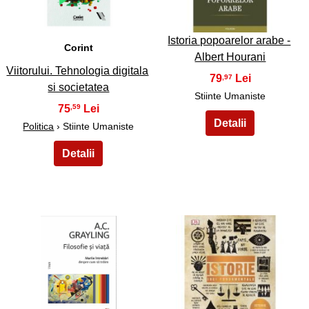
Istoria popoarelor arabe -
Corint
Albert Hourani
Viitorului. Tehnologia digitala
79
,97
si societatea
Stiinte Umaniste
75
,59
Politica
› Stiinte Umaniste
35
36