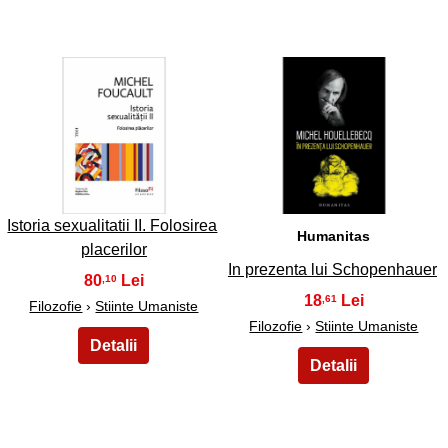
47
48
Istoria sexualitatii II. Folosirea
Humanitas
placerilor
In prezenta lui Schopenhauer
80
,10
18
,61
Filozofie
›
Stiinte Umaniste
Filozofie
›
Stiinte Umaniste