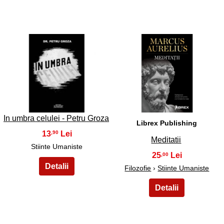
25
26
In umbra celulei - Petru Groza
Librex Publishing
13
,90
Meditatii
Stiinte Umaniste
25
,00
Filozofie
›
Stiinte Umaniste