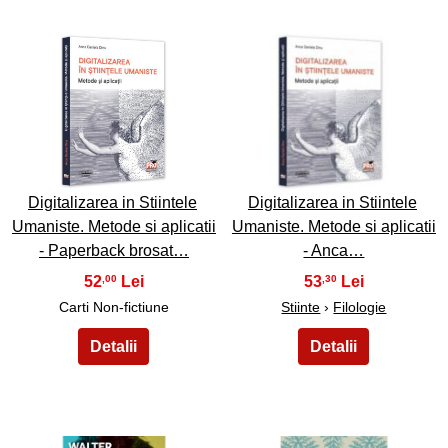
9
10
Digitalizarea in Stiintele
Digitalizarea in Stiintele
Umaniste. Metode si aplicatii
Umaniste. Metode si aplicatii
- Paperback brosat…
- Anca…
52
53
,00
,30
Carti Non-fictiune
Stiinte
›
Filologie