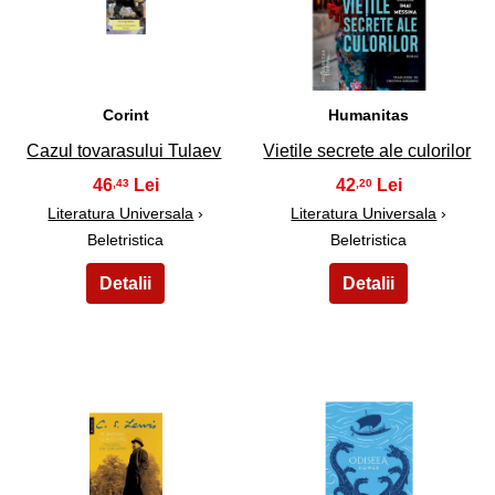
33
34
Corint
Humanitas
Cazul tovarasului Tulaev
Vietile secrete ale culorilor
46
42
,43
,20
Literatura Universala
›
Literatura Universala
›
Beletristica
Beletristica
35
36