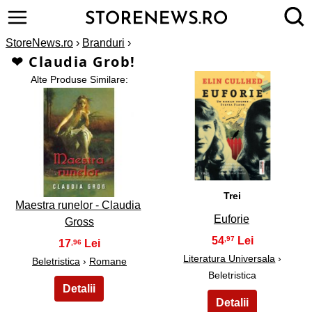
StoreNews.ro
›
Branduri
›
❤ Claudia Grob!
Alte Produse Similare:
2
1
Trei
Maestra runelor - Claudia
Euforie
Gross
54
,97
17
,96
Literatura Universala
›
Beletristica
›
Romane
Beletristica