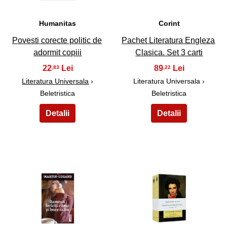
Humanitas
Corint
Povesti corecte politic de
Pachet Literatura Engleza
adormit copiii
Clasica. Set 3 carti
22
89
,83
,22
Literatura Universala
›
Literatura Universala ›
Beletristica
Beletristica
43
44