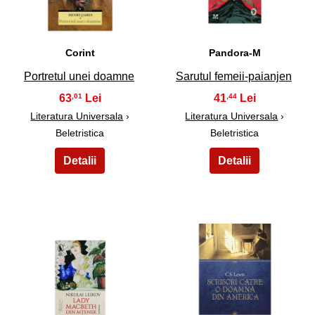
Corint
Pandora-M
Portretul unei doamne
Sarutul femeii-paianjen
63
41
,01
,44
Literatura Universala
›
Literatura Universala
›
Beletristica
Beletristica
39
40