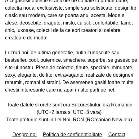
Aici gasesti obiecte si articole de calitate la preturi bune,
colectia noua, exclusiviste, simple sau sofisticate, design tip
clasic sau modern, care se poarta anul acesta. Modele
alese, deosebite, dragute, misto, cu stil, confortabile, faine,
chic, luxoase, colectii de la celebri creatori si celebre
creatoare de moda!
Lucruri noi, de ultima generatie, putin cunoscute sau
bestseller, cool, puternice, smechere, superbe, se gasesc pe
site-ul nostru. Piese de colectie, finute, speciale, minunate,
sexy, elegante, de fite, extravagante, realizate de designeri
renumiti, romani si straini. De asemenea gasiti foarte multe
chestii interesante care nu apar in alte parti pe net.
Toate datele si orele sunt ora Bucurestiului, ora Romaniei
(UTC+2 iarna si UTC+3 vara).
Toate preturile sunt in Lei Noi, RON (ROmanian New leu).
Despre noi
Politica de confidentialitate
Contact,