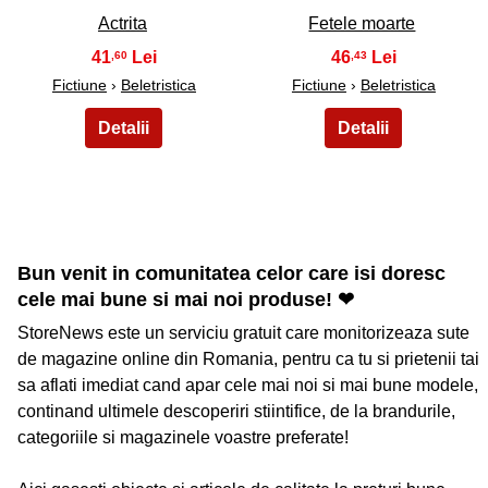
Actrita
Fetele moarte
41
46
,60
,43
Fictiune
›
Beletristica
Fictiune
›
Beletristica
Bun venit in comunitatea celor care isi doresc
cele mai bune si mai noi produse! ❤
StoreNews este un serviciu gratuit care monitorizeaza sute
de magazine online din Romania, pentru ca tu si prietenii tai
sa aflati imediat cand apar cele mai noi si mai bune modele,
continand ultimele descoperiri stiintifice, de la brandurile,
categoriile si magazinele voastre preferate!