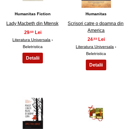
Humanitas Fiction
Humanitas
Lady Macbeth din Mtensk
Scrisori catre o doamna din
America
29
,60
24
,53
Literatura Universala
›
Beletristica
Literatura Universala
›
Beletristica
41
42