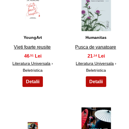
31
32
YoungArt
Humanitas
Vieti foarte reusite
Pusca de vanatoare
46
21
,51
,14
Literatura Universala
›
Literatura Universala
›
Beletristica
Beletristica