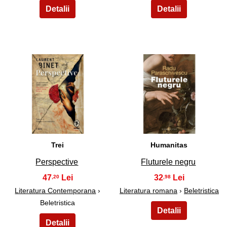
21
22
Trei
Humanitas
Perspective
Fluturele negru
47
32
,20
,98
Literatura Contemporana
›
Literatura romana
›
Beletristica
Beletristica