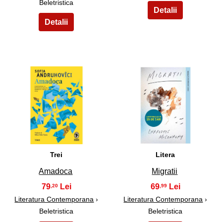
Beletristica
19
20
Trei
Litera
Amadoca
Migratii
79
69
,20
,99
Literatura Contemporana
›
Literatura Contemporana
›
Beletristica
Beletristica