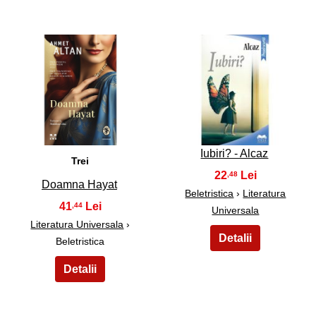
5
6
Iubiri? - Alcaz
Trei
22
,48
Doamna Hayat
Beletristica
›
Literatura
41
,44
Universala
Literatura Universala
›
Beletristica