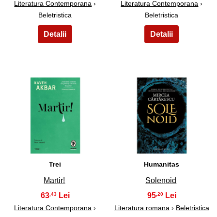
Literatura Contemporana
›
Literatura Contemporana
›
Beletristica
Beletristica
17
18
Trei
Humanitas
Martir!
Solenoid
63
95
,43
,20
Literatura Contemporana
›
Literatura romana
›
Beletristica