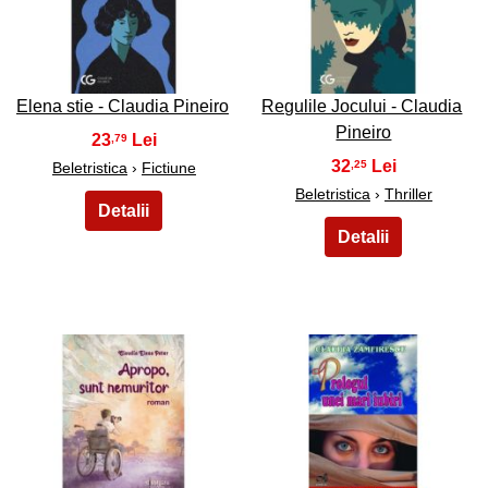
9
10
Elena stie - Claudia Pineiro
Regulile Jocului - Claudia
Pineiro
23
,79
32
,25
Beletristica
›
Fictiune
Beletristica
›
Thriller
11
12