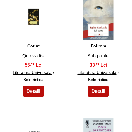
29
30
Corint
Polirom
Quo vadis
Sub punte
55
33
,73
,78
Literatura Universala
›
Literatura Universala
›
Beletristica
Beletristica