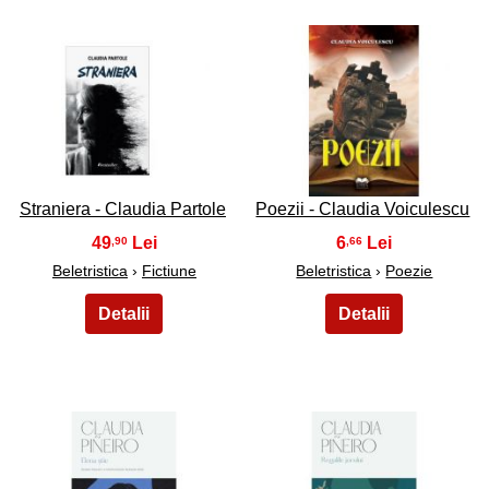
7
8
Straniera - Claudia Partole
Poezii - Claudia Voiculescu
49
6
,90
,66
Beletristica
›
Fictiune
Beletristica
›
Poezie