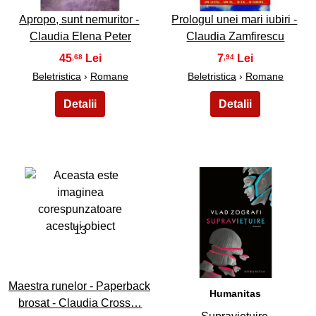
Apropo, sunt nemuritor -
Prologul unei mari iubiri -
Claudia Elena Peter
Claudia Zamfirescu
45
7
,68
,94
Beletristica
›
Romane
Beletristica
›
Romane
13
14
Maestra runelor - Paperback
Humanitas
brosat - Claudia Cross…