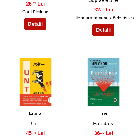
Supravietuire
26
,42
32
,98
Carti Fictiune
Literatura romana
›
Beletristica
15
16
Litera
Trei
Unt
Paradais
45
36
,49
,00