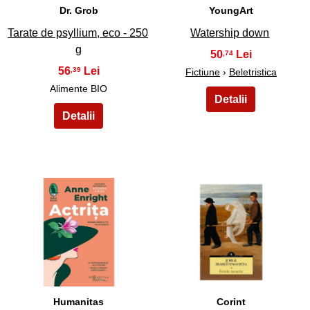
Dr. Grob
YoungArt
Tarate de psyllium, eco - 250
Watership down
g
50
,74
56
,39
Fictiune
›
Beletristica
Alimente BIO
49
50
Humanitas
Corint