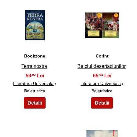
27
28
Bookzone
Corint
Terra nostra
Balciul desertaciunilor
59
65
,92
,04
Literatura Universala
›
Literatura Universala
›
Beletristica
Beletristica