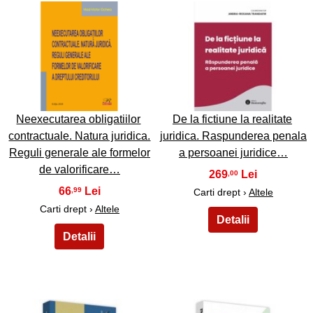
29
30
Neexecutarea obligatiilor
De la fictiune la realitate
contractuale. Natura juridica.
juridica. Raspunderea penala
Reguli generale ale formelor
a persoanei juridice…
de valorificare…
269
,00
66
,99
Carti drept ›
Altele
Carti drept ›
Altele