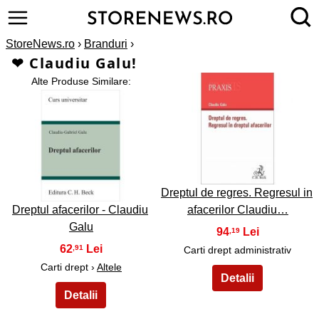
StoreNews.ro
›
Branduri
›
❤ Claudiu Galu!
Alte Produse Similare:
2
1
Dreptul de regres. Regresul in
Dreptul afacerilor - Claudiu
afacerilor Claudiu…
Galu
94
,19
62
,91
Carti drept administrativ
Carti drept ›
Altele