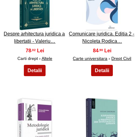
9
10
Despre arhitectura juridica a
Comunicare juridica. Editia 2 -
libertatii - Valeriu…
Nicoleta Rodica…
78
84
,02
,90
Carti drept ›
Altele
Carte universitara
›
Drept Civil
11
12