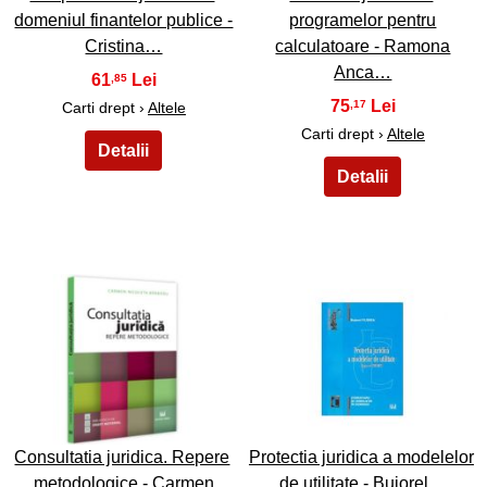
domeniul finantelor publice -
programelor pentru
Cristina…
calculatoare - Ramona
Anca…
61
,85
75
,17
Carti drept ›
Altele
Carti drept ›
Altele
15
16
Consultatia juridica. Repere
Protectia juridica a modelelor
metodologice - Carmen
de utilitate - Bujorel…