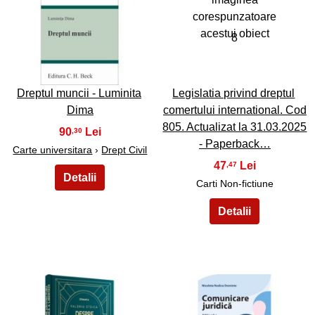
7
8
Dreptul muncii - Luminita
Legislatia privind dreptul
Dima
comertului international. Cod
805. Actualizat la 31.03.2025
90
,30
- Paperback…
Carte universitara
›
Drept Civil
47
,47
Carti Non-fictiune