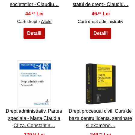
societatilor - Claudiu…
statul de drept - Claudiu…
44
46
,72
,62
Carti drept ›
Altele
Carti drept administrativ
43
44
Drept administrativ. Partea
Drept procesual civil. Curs de
speciala - Marta Claudia
baza pentru licenta, seminare
Cliza, Constantin…
si examene…
179
249
,82
,71