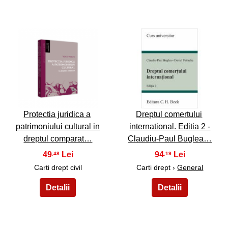
3
4
Protectia juridica a
Dreptul comertului
patrimoniului cultural in
international. Editia 2 -
dreptul comparat…
Claudiu-Paul Buglea…
49
94
,48
,19
Carti drept civil
Carti drept ›
General