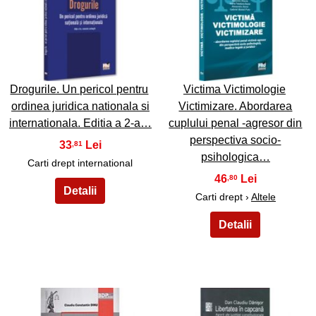
33
34
Drogurile. Un pericol pentru
Victima Victimologie
ordinea juridica nationala si
Victimizare. Abordarea
internationala. Editia a 2-a…
cuplului penal -agresor din
perspectiva socio-
33
,81
psihologica…
Carti drept international
46
,80
Carti drept ›
Altele