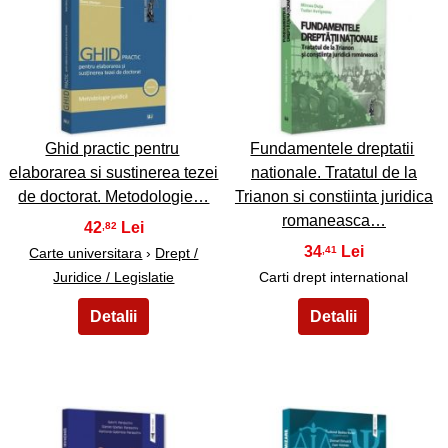
31
32
Ghid practic pentru
Fundamentele dreptatii
elaborarea si sustinerea tezei
nationale. Tratatul de la
de doctorat. Metodologie…
Trianon si constiinta juridica
romaneasca…
42
,82
34
,41
Carte universitara
›
Drept /
Juridice / Legislatie
Carti drept international