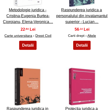
Metodologie juridica -
Raspunderea juridica a
Cristina-Eugenia Burtea-
personalului din invatamantul
Cioroianu, Elena-Veronica…
superior - Lucian…
22
56
,84
,14
Carte universitara
›
Drept Civil
Carti drept ›
Altele
13
14
Raspunderea juridica in
Protectia juridica a