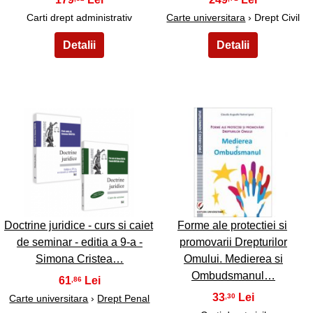
Carti drept administrativ
Carte universitara
› Drept Civil
45
46
Doctrine juridice - curs si caiet
Forme ale protectiei si
de seminar - editia a 9-a -
promovarii Drepturilor
Simona Cristea…
Omului. Medierea si
Ombudsmanul…
61
,86
33
,30
Carte universitara
›
Drept Penal