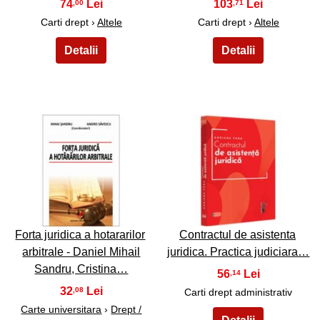
74
103
,00
,71
Carti drept ›
Altele
Carti drept ›
Altele
19
20
Forta juridica a hotararilor
Contractul de asistenta
arbitrale - Daniel Mihail
juridica. Practica judiciara…
Sandru, Cristina…
56
,14
32
,08
Carti drept administrativ
Carte universitara
›
Drept /