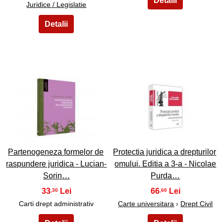
Juridice / Legislatie
21
22
Partenogeneza formelor de
Protectia juridica a drepturilor
raspundere juridica - Lucian-
omului. Editia a 3-a - Nicolae
Sorin…
Purda…
33
66
,30
,60
Carti drept administrativ
Carte universitara
›
Drept Civil