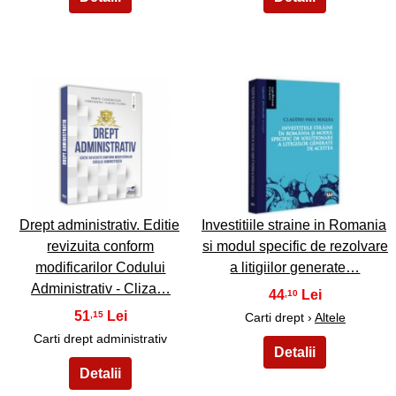
49
50
Drept administrativ. Editie
Investitiile straine in Romania
revizuita conform
si modul specific de rezolvare
modificarilor Codului
a litigiilor generate…
Administrativ - Cliza…
44
,10
51
,15
Carti drept ›
Altele
Carti drept administrativ