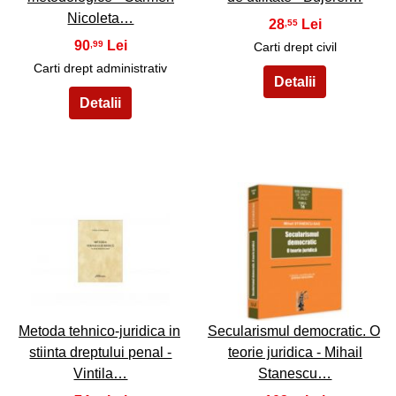
Nicoleta…
28
,55
90
,99
Carti drept civil
Carti drept administrativ
17
18
Metoda tehnico-juridica in
Secularismul democratic. O
stiinta dreptului penal -
teorie juridica - Mihail
Vintila…
Stanescu…