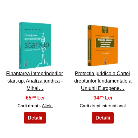
25
26
Finantarea intreprinderilor
Protectia juridica a Cartei
start-up. Analiza juridica -
drepturilor fundamentale a
Mihai…
Uniunii Europene…
65
34
,66
,25
Carti drept ›
Altele
Carti drept international