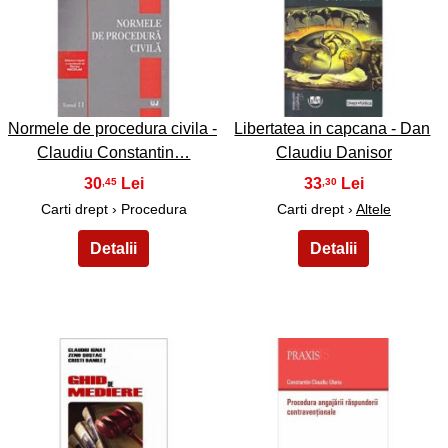
35
36
Normele de procedura civila -
Libertatea in capcana - Dan
Claudiu Constantin…
Claudiu Danisor
30
33
,45
,30
Carti drept › Procedura
Carti drept ›
Altele
37
38