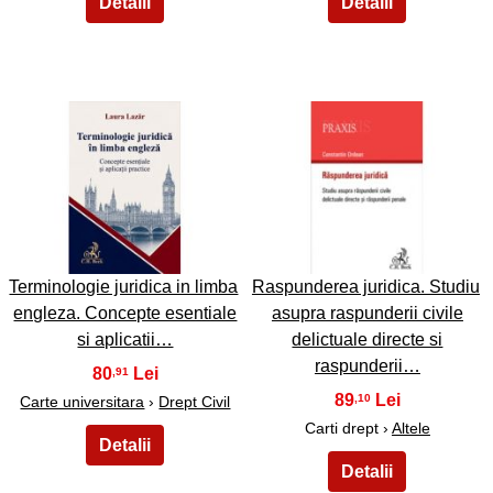
23
24
Terminologie juridica in limba
Raspunderea juridica. Studiu
engleza. Concepte esentiale
asupra raspunderii civile
si aplicatii…
delictuale directe si
raspunderii…
80
,91
89
,10
Carte universitara
›
Drept Civil
Carti drept ›
Altele