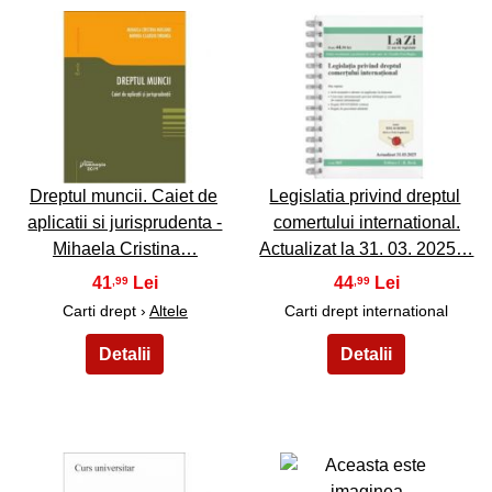
5
6
Dreptul muncii. Caiet de
Legislatia privind dreptul
aplicatii si jurisprudenta -
comertului international.
Mihaela Cristina…
Actualizat la 31. 03. 2025…
41
44
,99
,99
Carti drept ›
Altele
Carti drept international