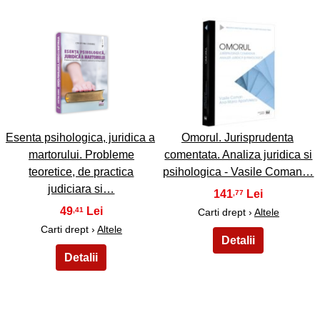
27
28
Esenta psihologica, juridica a
Omorul. Jurisprudenta
martorului. Probleme
comentata. Analiza juridica si
teoretice, de practica
psihologica - Vasile Coman…
judiciara si…
141
,77
49
,41
Carti drept ›
Altele
Carti drept ›
Altele