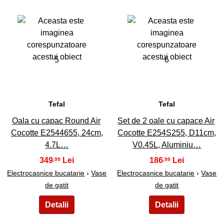
5
6
Tefal
Tefal
Oala cu capac Round Air
Set de 2 oale cu capace Air
Cocotte E2544655, 24cm,
Cocotte E254S255, D11cm,
4.7L…
V0.45L, Aluminiu…
349
186
,99
,99
Electrocasnice bucatarie
›
Vase
Electrocasnice bucatarie
›
Vase
de gatit
de gatit