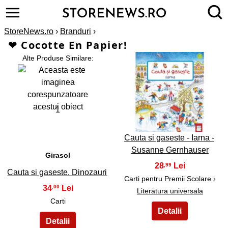
StoreNews.ro
›
Branduri
›
❤ Cocotte En Papier!
Alte Produse Similare:
2
1
Cauta si gaseste - Iarna -
Susanne Gernhauser
Girasol
28
,99
Cauta si gaseste. Dinozauri
Carti pentru Premii Scolare ›
34
,00
Literatura universala
Carti