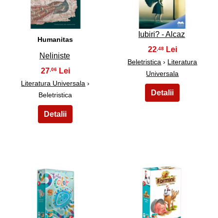
Iubiri? - Alcaz
Humanitas
22
,48
Neliniste
Beletristica
›
Literatura
27
,06
Universala
Literatura Universala
›
Beletristica
17
18