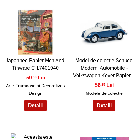
9
10
Japanned Papier Mch And
Model de colectie Schuco
Tinware C 17401940
Modern: Automobile -
Volkswagen Kever Papier…
59
,98
56
,25
Arte Frumoase si Decorative
›
Design
Modele de colectie