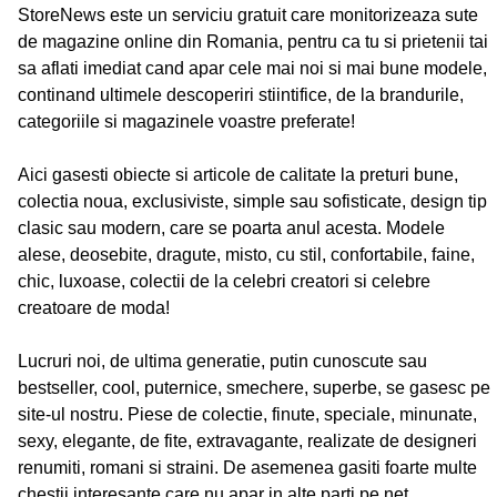
StoreNews este un serviciu gratuit care monitorizeaza sute
de magazine online din Romania, pentru ca tu si prietenii tai
sa aflati imediat cand apar cele mai noi si mai bune modele,
continand ultimele descoperiri stiintifice, de la brandurile,
categoriile si magazinele voastre preferate!
Aici gasesti obiecte si articole de calitate la preturi bune,
colectia noua, exclusiviste, simple sau sofisticate, design tip
clasic sau modern, care se poarta anul acesta. Modele
alese, deosebite, dragute, misto, cu stil, confortabile, faine,
chic, luxoase, colectii de la celebri creatori si celebre
creatoare de moda!
Lucruri noi, de ultima generatie, putin cunoscute sau
bestseller, cool, puternice, smechere, superbe, se gasesc pe
site-ul nostru. Piese de colectie, finute, speciale, minunate,
sexy, elegante, de fite, extravagante, realizate de designeri
renumiti, romani si straini. De asemenea gasiti foarte multe
chestii interesante care nu apar in alte parti pe net.