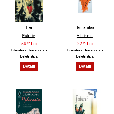
13
14
Trei
Humanitas
Euforie
Aforisme
54
22
,97
,83
Literatura Universala
›
Literatura Universala
›
Beletristica
Beletristica
15
16