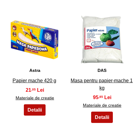
7
8
Astra
DAS
Papier mache 420 g
Masa pentru papier-mache 1
kg
21
,05
95
,85
Materiale de creatie
Materiale de creatie