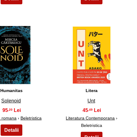
9
10
Humanitas
Litera
Solenoid
Unt
95
45
,20
,49
ra romana
›
Beletristica
Literatura Contemporana
›
Beletristica