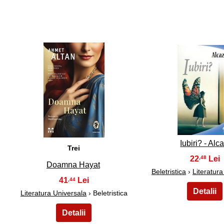
6
7
Iubiri? - Alc
Trei
22
,48
Doamna Hayat
Beletristica
›
Literatura
41
,44
Literatura Universala
› Beletristica