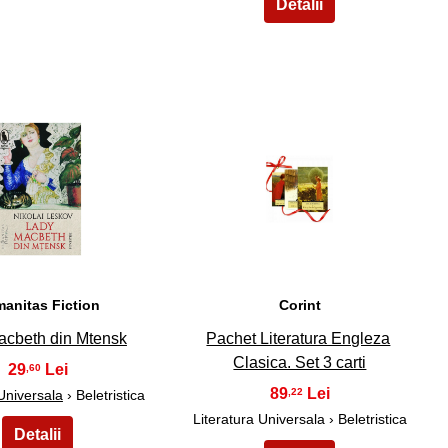
34
35
anitas Fiction
Corint
acbeth din Mtensk
Pachet Literatura Engleza
Clasica. Set 3 carti
29
,60
89
,22
 Universala
› Beletristica
Literatura Universala › Beletristica