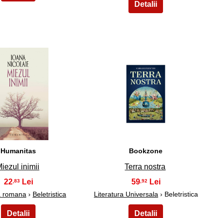
19
20
Humanitas
Bookzone
iezul inimii
Terra nostra
22
59
,83
,92
ra romana
›
Beletristica
Literatura Universala
› Beletristica