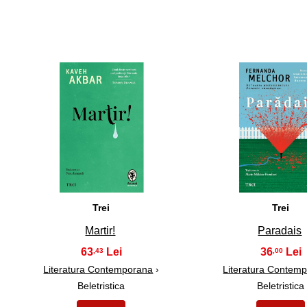
11
12
Trei
Trei
Martir!
Paradais
63
36
,43
,00
Literatura Contemporana
›
Literatura Contem
Beletristica
Beletristica