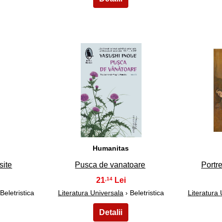
28
Humanitas
site
Pusca de vanatoare
Portr
21
,14
Beletristica
Literatura Universala
› Beletristica
Literatura