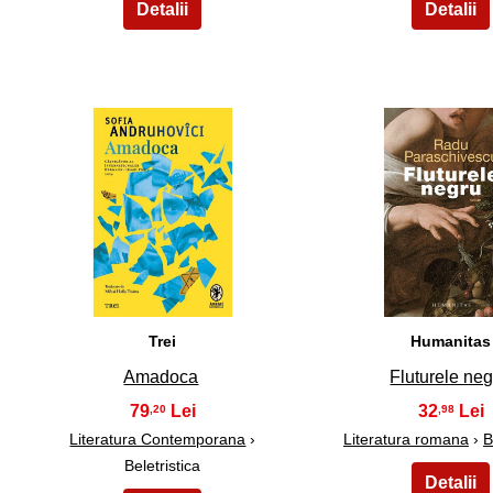
16
17
Trei
Humanitas
Amadoca
Fluturele ne
79
32
,20
,98
Literatura Contemporana
›
Literatura romana
›
B
Beletristica