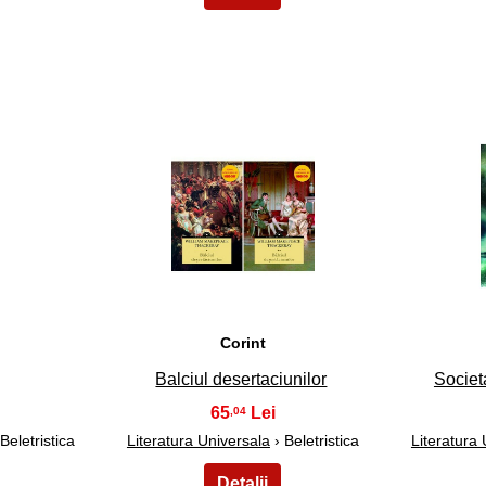
23
Corint
Balciul desertaciunilor
Societ
65
,04
Beletristica
Literatura Universala
› Beletristica
Literatura