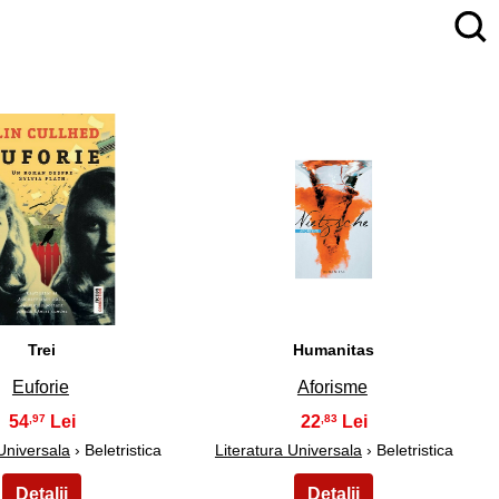
4
5
Trei
Humanitas
Euforie
Aforisme
54
22
,97
,83
 Universala
› Beletristica
Literatura Universala
› Beletristica