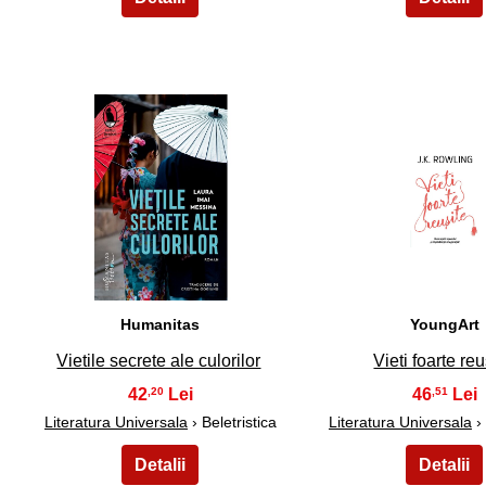
26
27
Humanitas
YoungArt
Vietile secrete ale culorilor
Vieti foarte reu
42
46
,20
,51
Literatura Universala
› Beletristica
Literatura Universala
› 