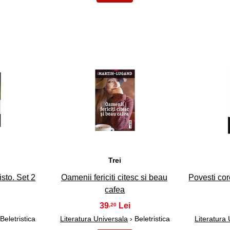
38
Trei
sto. Set 2
Oamenii fericiti citesc si beau
Povesti cor
cafea
39
,20
Beletristica
Literatura Universala
› Beletristica
Literatura