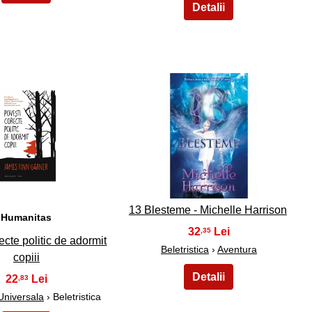
39
40
13 Blesteme - Michelle Harrison
Humanitas
32
,35
ecte politic de adormit
Beletristica
›
Aventura
copiii
22
,83
 Universala
› Beletristica