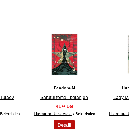
33
Pandora-M
Hum
 Tulaev
Sarutul femeii-paianjen
Lady M
41
,44
Beletristica
Literatura Universala
› Beletristica
Literatura