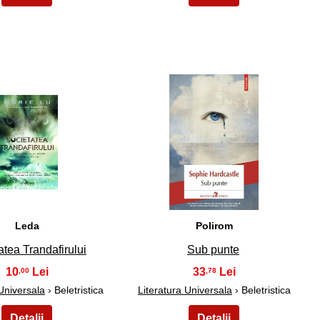
24
25
Leda
Polirom
atea Trandafirului
Sub punte
10
33
,00
,78
 Universala
› Beletristica
Literatura Universala
› Beletristica