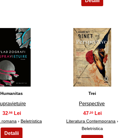
14
15
Humanitas
Trei
upravietuire
Perspective
32
47
,98
,20
ra romana
›
Beletristica
Literatura Contemporana
›
Beletristica