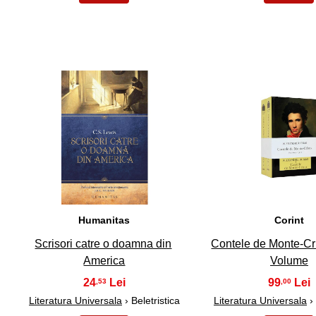
36
37
Humanitas
Corint
Scrisori catre o doamna din
Contele de Monte-Cri
America
Volume
24
99
,53
,00
Literatura Universala
› Beletristica
Literatura Universala
› 