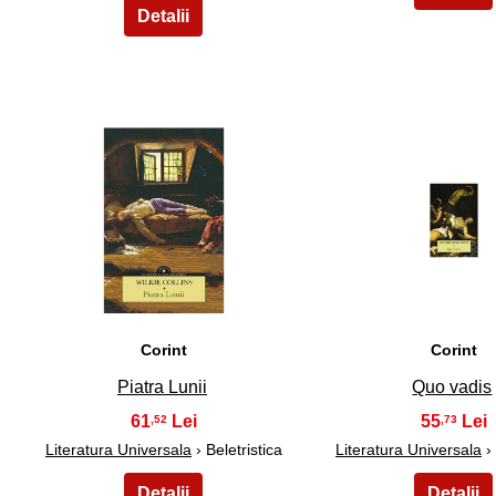
21
22
Corint
Corint
Piatra Lunii
Quo vadis
61
55
,52
,73
Literatura Universala
› Beletristica
Literatura Universala
› 