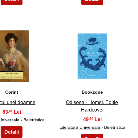
29
30
Corint
Bookzone
etul unei doamne
Odiseea - Homer. Editie
Hardcover
63
,01
49
,90
 Universala
› Beletristica
Literatura Universala
› Beletristica