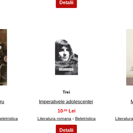
18
Trei
gru
Imperativele adolescentei
M
10
,00
eletristica
Literatura romana
›
Beletristica
Literatu