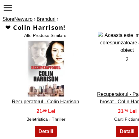
StoreNews.ro
›
Branduri
›
❤ Colin Harrison!
Alte Produse Similare:
2
1
Recuperatorul - P
Recuperatorul - Colin Harrison
brosat - Colin Ha
21
31
,99
,70
Beletristica
›
Thriller
Carti Fictiun