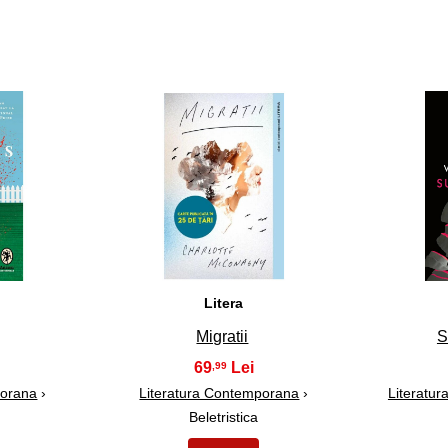
13
Litera
Migratii
S
69
,99
porana
›
Literatura Contemporana
›
Literatu
Beletristica