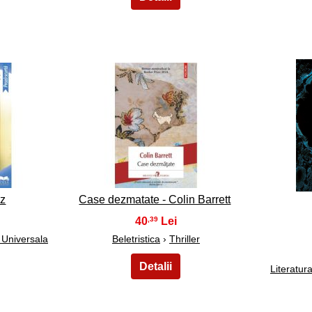
8
az
Case dezmatate - Colin Barrett
40
,39
 Universala
Beletristica
›
Thriller
Literatu