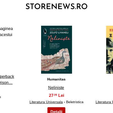
3
aperback
Humanitas
rrison…
Neliniste
27
,06
e
Literatura Universala
› Beletristica
Literatura