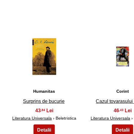
31
32
Humanitas
Corint
Surprins de bucurie
Cazul tovarasului
43
46
,84
,43
Literatura Universala
› Beletristica
Literatura Universala
› 