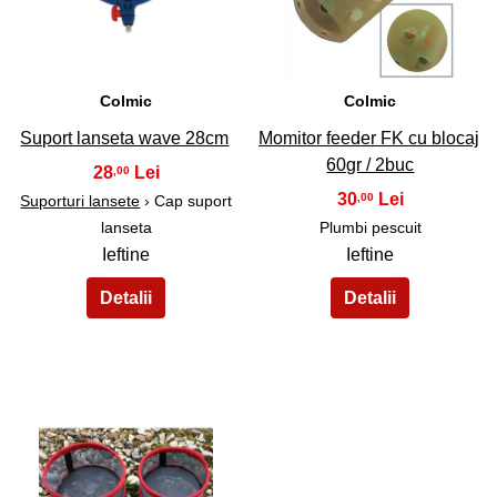
33
34
Colmic
Colmic
Suport lanseta wave 28cm
Momitor feeder FK cu blocaj
60gr / 2buc
28
,00
30
,00
Suporturi lansete
› Cap suport
lanseta
Plumbi pescuit
Ieftine
Ieftine
35