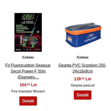
7
8
Colmic
Colmic
Fir Fluorocarbon Seaguar
Geanta PVC Scorpion 250,
Secol Power-F 50m
24x16x8cm
(Diametru…
139
,00
104
,00
Geanta pescuit
Fire Inaintas/ Monturi