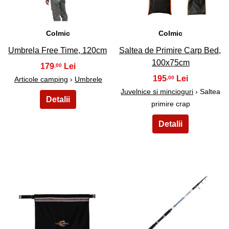
Colmic
Colmic
Umbrela Free Time, 120cm
Saltea de Primire Carp Bed,
100x75cm
179
,00
195
,00
Articole camping
›
Umbrele
Juvelnice si mincioguri
› Saltea
primire crap
27
28