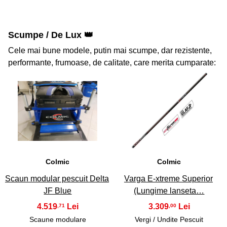
Scumpe / De Lux 👑
Cele mai bune modele, putin mai scumpe, dar rezistente,
performante, frumoase, de calitate, care merita cumparate:
41
42
Colmic
Colmic
Scaun modular pescuit Delta
Varga E-xtreme Superior
JF Blue
(Lungime lanseta…
4.519
3.309
,71
,00
Scaune modulare
Vergi / Undite Pescuit