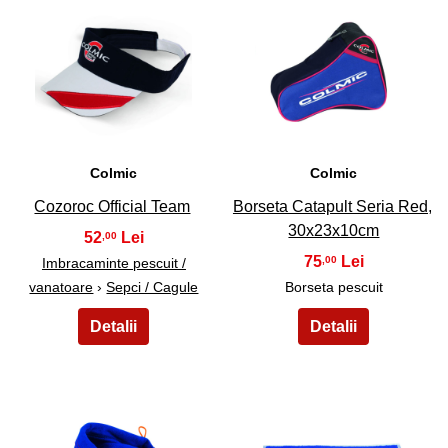
15
16
Colmic
Colmic
Cozoroc Official Team
Borseta Catapult Seria Red,
30x23x10cm
52
,00
75
,00
Imbracaminte pescuit /
vanatoare
›
Sepci / Cagule
Borseta pescuit