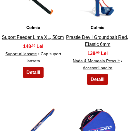
21
22
Colmic
Colmic
Suport Feeder Lima XL, 50cm
Prastie Devil Groundbait Red,
Elastic 6mm
148
,00
138
,00
Suporturi lansete
› Cap suport
lanseta
Nada & Momeala Pescuit
›
Accesorii nadire