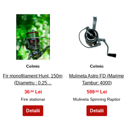
9
10
Colmic
Colmic
Fir monofilament Hunt, 150m
Mulineta Astro FD (Marime
(Diametru : 0.25…
Tambur: 4000)
36
599
,00
,00
Fire stationar
Mulineta Spinning Rapitor