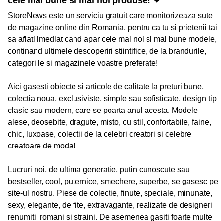
cele mai bune si mai noi produse! ❤
StoreNews este un serviciu gratuit care monitorizeaza sute
de magazine online din Romania, pentru ca tu si prietenii tai
sa aflati imediat cand apar cele mai noi si mai bune modele,
continand ultimele descoperiri stiintifice, de la brandurile,
categoriile si magazinele voastre preferate!
Aici gasesti obiecte si articole de calitate la preturi bune,
colectia noua, exclusiviste, simple sau sofisticate, design tip
clasic sau modern, care se poarta anul acesta. Modele
alese, deosebite, dragute, misto, cu stil, confortabile, faine,
chic, luxoase, colectii de la celebri creatori si celebre
creatoare de moda!
Lucruri noi, de ultima generatie, putin cunoscute sau
bestseller, cool, puternice, smechere, superbe, se gasesc pe
site-ul nostru. Piese de colectie, finute, speciale, minunate,
sexy, elegante, de fite, extravagante, realizate de designeri
renumiti, romani si straini. De asemenea gasiti foarte multe