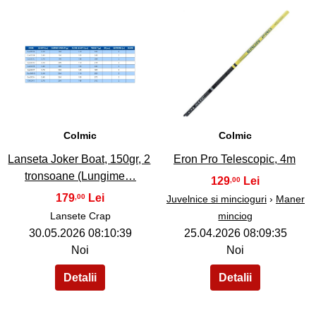
38
39
Colmic
Colmic
Lanseta Joker Boat, 150gr, 2
Eron Pro Telescopic, 4m
tronsoane (Lungime…
129
,00
179
,00
Juvelnice si mincioguri
›
Maner
Lansete Crap
minciog
30.05.2026 08:10:39
25.04.2026 08:09:35
Noi
Noi