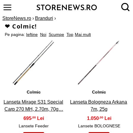
StoreNews.ro
›
Branduri
›
❤ Colmic!
Pe pagina:
Ieftine
Noi
Scumpe
Top
Mai mult
1
2
Colmic
Colmic
Lanseta Mirage S31 Special
Lanseta Bologneza Arkana
Carp 270 MH, 2.70m, 70g…
7m, 25g
695
1.050
,00
,00
Lansete Feeder
Lansete BOLOGNESE