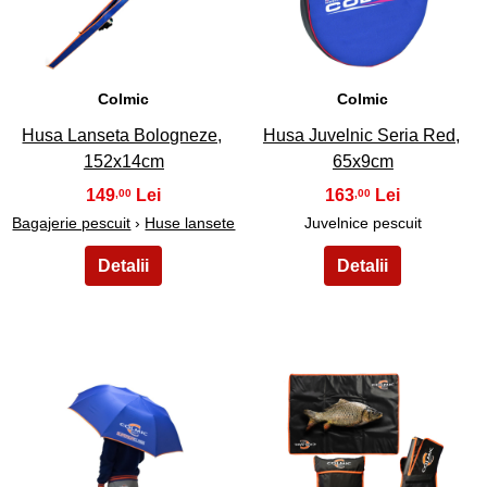
23
24
Colmic
Colmic
Husa Lanseta Bologneze,
Husa Juvelnic Seria Red,
152x14cm
65x9cm
149
163
,00
,00
Bagajerie pescuit
›
Huse lansete
Juvelnice pescuit
25
26