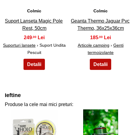
Colmic
Colmic
Suport Lanseta Magic Pole
Geanta Thermo Jaguar Pvc
Rest, 50cm
Thermo, 36x25x36cm
249
185
,00
,00
Suporturi lansete
› Suport Undita
Articole camping
›
Genti
Pescuit
termoizolante
Ieftine
Produse la cele mai mici preturi: