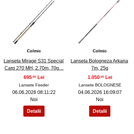
36
37
Colmic
Colmic
Lanseta Mirage S31 Special
Lanseta Bologneza Arkana
Carp 270 MH, 2.70m, 70g…
7m, 25g
695
1.050
,00
,00
Lansete Feeder
Lansete BOLOGNESE
06.06.2026 08:11:22
04.06.2026 16:09:07
Noi
Noi