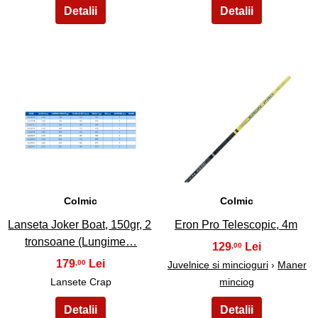
3
4
Colmic
Colmic
Lanseta Joker Boat, 150gr, 2
Eron Pro Telescopic, 4m
tronsoane (Lungime…
129
,00
179
,00
Juvelnice si mincioguri
›
Maner
Lansete Crap
minciog