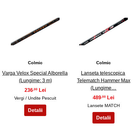
11
12
Colmic
Colmic
Varga Velox Special Alborella
Lanseta telescopica
(Lungime: 3 m)
Telematch Hammer Max
(Lungime…
236
,00
489
,00
Vergi / Undite Pescuit
Lansete MATCH