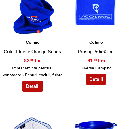
17
18
Colmic
Colmic
Guler Fleece Orange Series
Prosop, 50x60cm
82
91
,00
,00
Imbracaminte pescuit /
Diverse Camping
vanatoare
›
Fesuri, caciuli, fulare