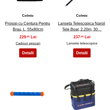
Colmic
Colmic
Prosop cu Centura Pentru
Lanseta Telescopica Narsil
Brau, L, 55x80cm
Tele Boat, 2.20m, 30…
229
237
,00
,00
Cadouri pescari
Lansete telescopice
29
30