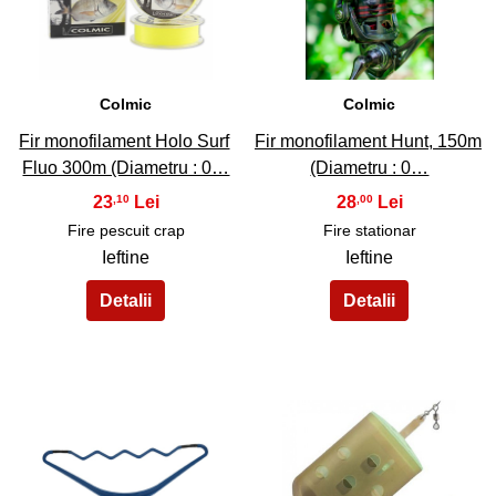
31
32
Colmic
Colmic
Fir monofilament Holo Surf
Fir monofilament Hunt, 150m
Fluo 300m (Diametru : 0…
(Diametru : 0…
23
28
,10
,00
Fire pescuit crap
Fire stationar
Ieftine
Ieftine