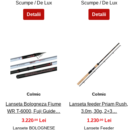
Scumpe / De Lux
Scumpe / De Lux
43
44
Colmic
Colmic
Lanseta Bologneza Fiume
Lanseta feeder Priam Rush,
WR T-6000, Fuji Guide…
3.0m, 30g, 2+3…
3.220
1.230
,00
,00
Lansete BOLOGNESE
Lansete Feeder