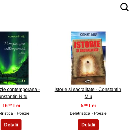
4
5
zie contemporana -
Istorie si sacralitate - Constantin
nstantin Nitu
Miu
16
5
,92
,00
tristica
›
Poezie
Beletristica
›
Poezie