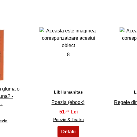
8
in gluma o
LibHumanitas
L
una? -
Poezia (ebook)
Regele dim
n…
51
,39
Poezie & Teatru
ezie