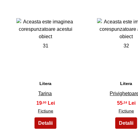
31
32
Litera
Litera
Tarina
Privighetoar
19
55
,00
,24
Fictiune
Fictiune