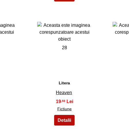
28
Litera
Heaven
19
,50
Fictiune