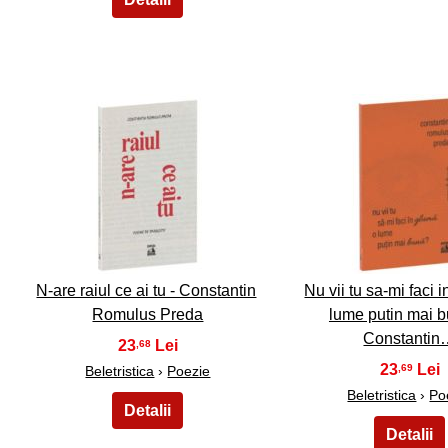
6
7
N-are raiul ce ai tu - Constantin
Nu vii tu sa-mi faci 
Romulus Preda
lume putin mai b
Constanti
23
,68
23
,69
Beletristica
›
Poezie
Beletristica
›
Po