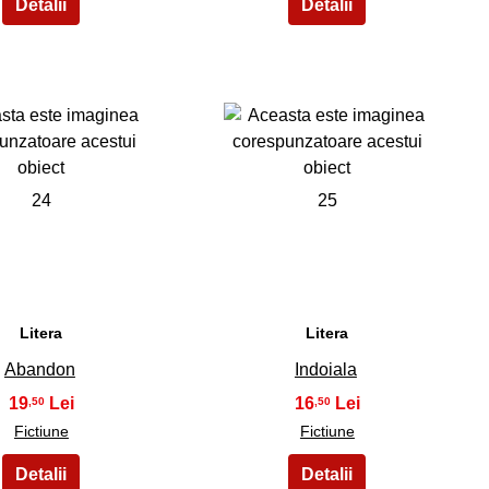
24
25
Litera
Litera
Abandon
Indoiala
19
16
,50
,50
Fictiune
Fictiune