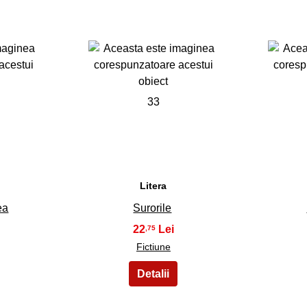
33
Litera
ea
Surorile
22
,75
Fictiune