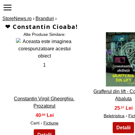
StoreNews.ro
›
Branduri
›
❤ Constantin Cioaba!
Alte Produse Similare:
2
1
Grafferul din lift - 
Constantin Virgil Gheorghiu.
Abaluta
Prozatorul
25
,37
40
,00
Beletristica
›
Fic
Carti ›
Fictiune