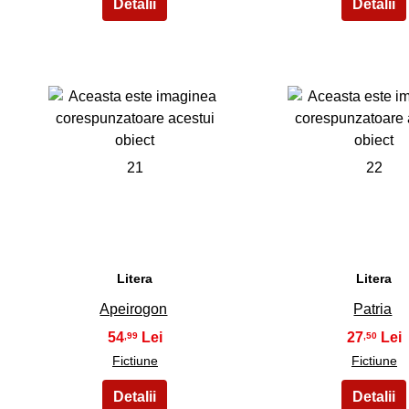
21
22
Litera
Litera
Apeirogon
Patria
54
27
,99
,50
Fictiune
Fictiune