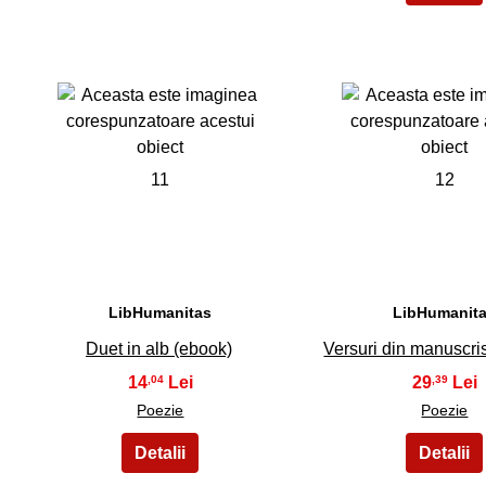
11
12
LibHumanitas
LibHumanit
Duet in alb (ebook)
Versuri din manuscri
14
29
,04
,39
Poezie
Poezie