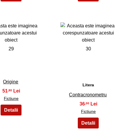
29
30
Origine
Litera
51
,80
Contracronometru
Fictiune
36
,00
Fictiune