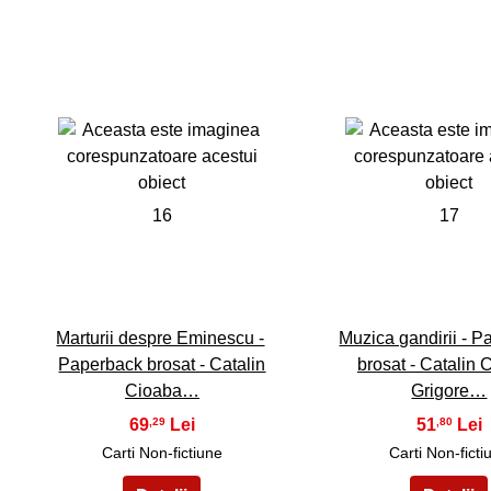
16
17
Marturii despre Eminescu -
Muzica gandirii - 
Paperback brosat - Catalin
brosat - Catalin 
Cioaba…
Grigore…
69
51
,29
,80
Carti Non-fictiune
Carti Non-ficti