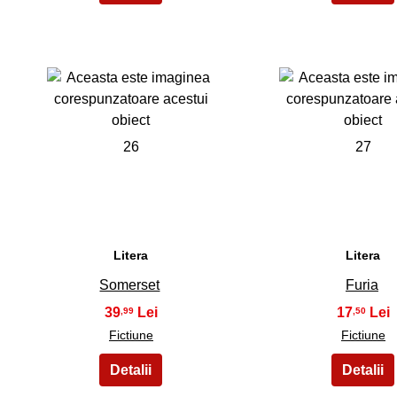
26
27
Litera
Litera
Somerset
Furia
39
17
,99
,50
Fictiune
Fictiune