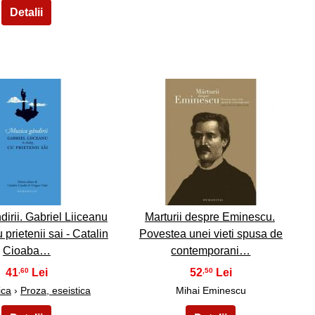
19
20
irii. Gabriel Liiceanu
Marturii despre Eminescu.
 prietenii sai - Catalin
Povestea unei vieti spusa de
Cioaba…
contemporani…
41
52
,60
,50
ica
›
Proza, eseistica
Mihai Eminescu