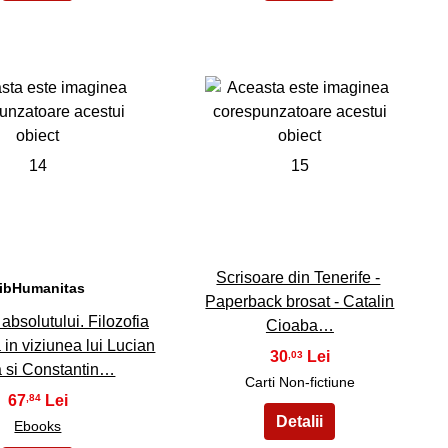
14
15
Scrisoare din Tenerife -
ibHumanitas
Paperback brosat - Catalin
absolutului. Filozofia
Cioaba…
 in viziunea lui Lucian
30
,03
 si Constantin…
Carti Non-fictiune
67
,84
Ebooks