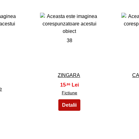
38
ZINGARA
CA
15
,86
e
Fictiune