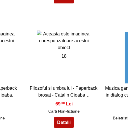
18
Paperback
Filozoful si umbra lui - Paperback
Muzica gand
Cioaba,
brosat - Catalin Cioaba…
in dialog cu
69
,00
Carti Non-fictiune
une
Beletrist