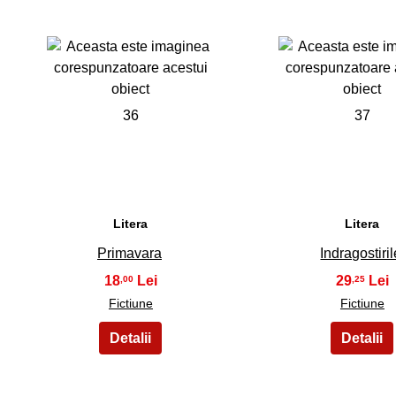
36
37
Litera
Litera
Primavara
Indragostiril
18
29
,00
,25
Fictiune
Fictiune