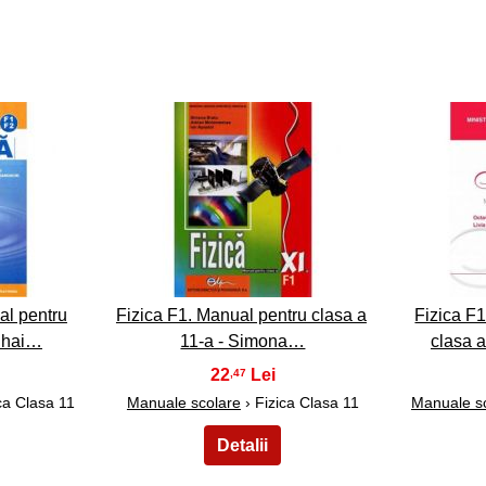
8
al pentru
Fizica F1. Manual pentru clasa a
Fizica F
Mihai…
11-a - Simona…
clasa 
22
,47
ca Clasa 11
Manuale scolare
› Fizica Clasa 11
Manuale s