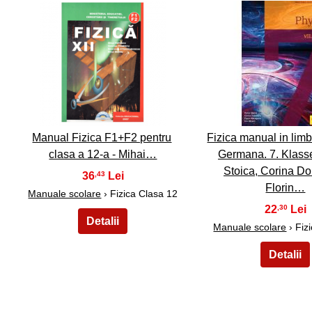
31
32
Manual Fizica F1+F2 pentru
Fizica manual in lim
clasa a 12-a - Mihai…
Germana. 7. Klasse
Stoica, Corina Do
36
,43
Florin…
Manuale scolare
› Fizica Clasa 12
22
,30
Manuale scolare
› Fiz