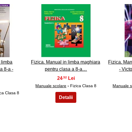
28
 limba
Fizica. Manual in limba maghiara
Fizica. Man
a 8-a -
pentru clasa a 8-a…
- Vict
24
,52
Manuale scolare
› Fizica Clasa 8
Manuale s
ica Clasa 8