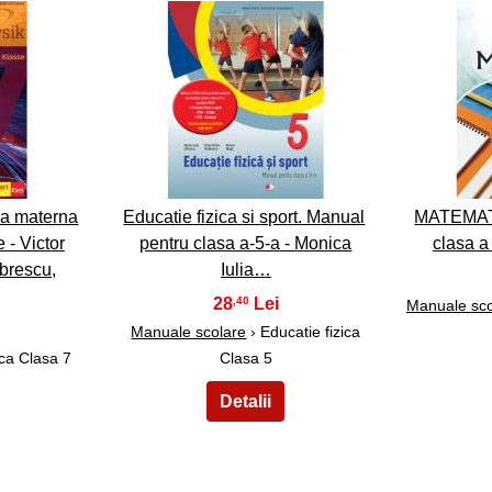
33
ba materna
Educatie fizica si sport. Manual
MATEMATI
 - Victor
pentru clasa a-5-a - Monica
clasa a
brescu,
Iulia…
28
,40
Manuale sco
Manuale scolare
› Educatie fizica
ica Clasa 7
Clasa 5