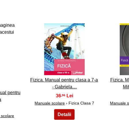
13
Fizica. Manual pentru clasa a 7-a
Fizica. M
- Gabriela…
Mi
ual pentru
36
,96
a
Manuale scolare
› Fizica Clasa 7
Manuale s
 scolare