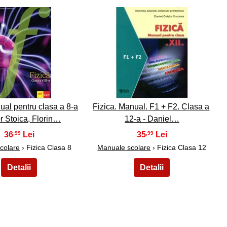
29
30
ual pentru clasa a 8-a
Fizica. Manual. F1 + F2. Clasa a
or Stoica, Florin…
12-a - Daniel…
36
35
,99
,99
colare
› Fizica Clasa 8
Manuale scolare
› Fizica Clasa 12