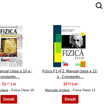
4
5
anual clasa a 10-a -
Fizica F1+F2. Manual clasa a 12-
onstantin…
a - Constantin…
31
37
,37
,99
colare
› Fizica Clasa 10
Manuale scolare
› Fizica Clasa 12