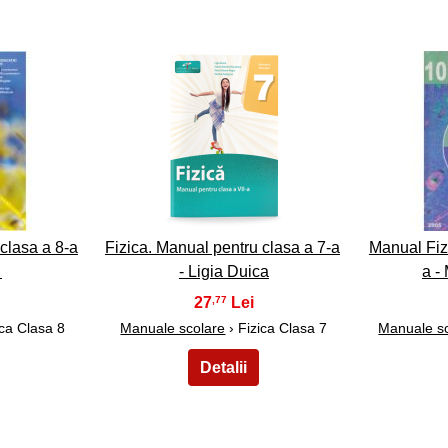
23
clasa a 8-a
Fizica. Manual pentru clasa a 7-a
Manual Fiz
…
- Ligia Duica
a -
27
,77
ica Clasa 8
Manuale scolare
› Fizica Clasa 7
Manuale s