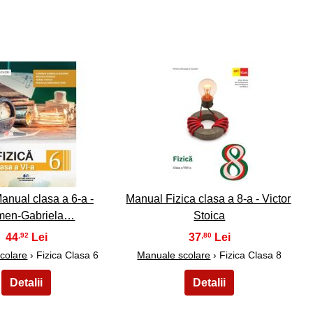
19
20
Manual clasa a 6-a -
Manual Fizica clasa a 8-a - Victor
men-Gabriela…
Stoica
44
37
,92
,80
colare
› Fizica Clasa 6
Manuale scolare
› Fizica Clasa 8