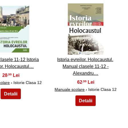
39
40
lasele 11-12 Istoria
Istoria evreilor. Holocaustul.
lor. Holocaustul…
Manual clasele 11-12 -
Alexandru…
28
,99
62
,99
olare
› Istorie Clasa 12
Manuale scolare
› Istorie Clasa 12