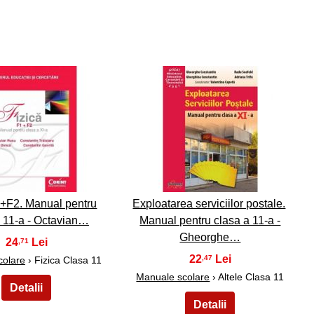
9
10
1+F2. Manual pentru
Exploatarea serviciilor postale.
a 11-a - Octavian…
Manual pentru clasa a 11-a -
Gheorghe…
24
,71
22
,47
colare
› Fizica Clasa 11
Manuale scolare
› Altele Clasa 11