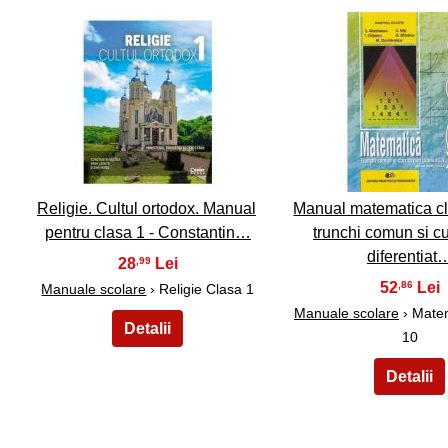
36
37
Religie. Cultul ortodox. Manual
Manual matematica cl
pentru clasa 1 - Constantin…
trunchi comun si c
diferentiat
28
,99
52
,86
Manuale scolare
› Religie Clasa 1
Manuale scolare
› Mate
10