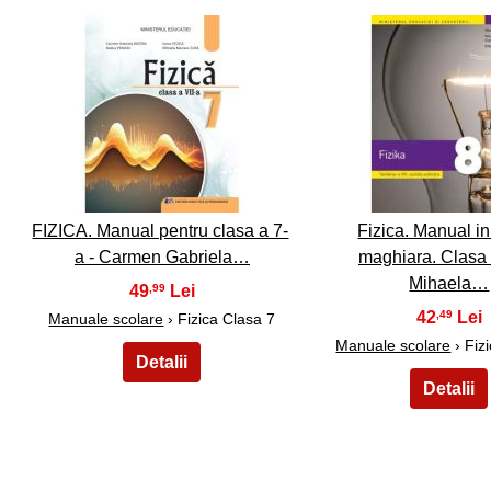
26
27
FIZICA. Manual pentru clasa a 7-
Fizica. Manual in
a - Carmen Gabriela…
maghiara. Clasa 
Mihaela…
49
,99
42
,49
Manuale scolare
› Fizica Clasa 7
Manuale scolare
› Fiz