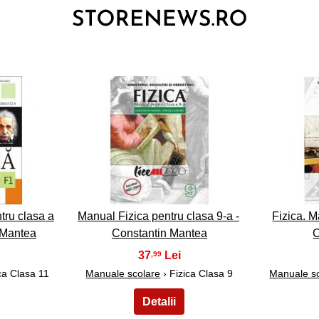
3
tru clasa a
Manual Fizica pentru clasa 9-a -
Fizica. M
 Mantea
Constantin Mantea
C
37
,99
ca Clasa 11
Manuale scolare
› Fizica Clasa 9
Manuale s