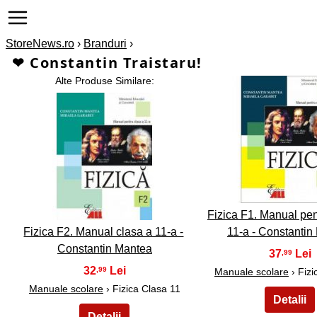
StoreNews.ro
›
Branduri
›
❤ Constantin Traistaru!
Alte Produse Similare:
2
1
Fizica F1. Manual pen
Fizica F2. Manual clasa a 11-a -
11-a - Constantin
Constantin Mantea
37
,99
32
,99
Manuale scolare
› Fizi
Manuale scolare
› Fizica Clasa 11