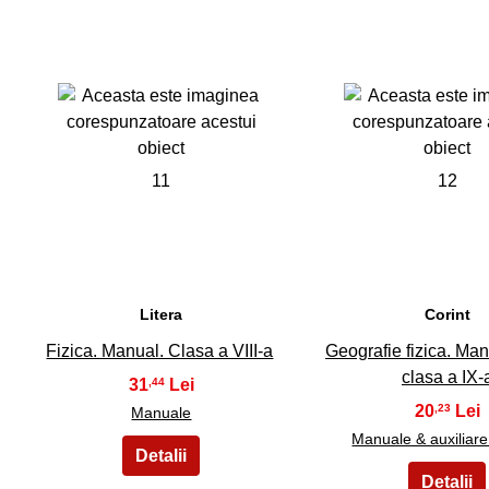
11
12
Litera
Corint
Fizica. Manual. Clasa a VIII-a
Geografie fizica. Man
clasa a IX-
31
,44
20
,23
Manuale
Manuale & auxiliare