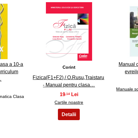
38
asa a 10-a
Manual c
Corint
urriculum
evrei
Fizica(F1+F2) / O.Rusu,Traistaru
…
- Manual pentru clasa…
Manuale sc
19
,14
matica Clasa
Cartile noastre