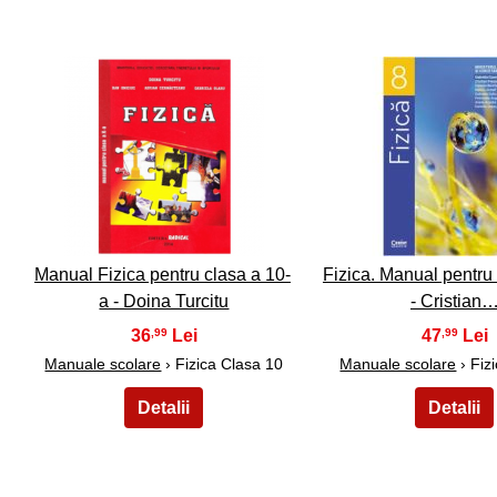
21
22
Manual Fizica pentru clasa a 10-
Fizica. Manual pentru 
a - Doina Turcitu
- Cristian
36
47
,99
,99
Manuale scolare
› Fizica Clasa 10
Manuale scolare
› Fiz