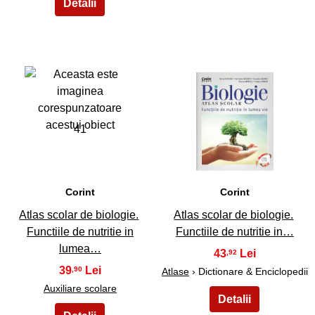
41
42
Corint
Corint
Atlas scolar de biologie.
Atlas scolar de biologie.
Functiile de nutritie in
Functiile de nutritie in…
lumea…
43
,92
39
,90
Atlase
› Dictionare & Enciclopedii
Auxiliare scolare