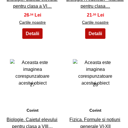
pentru clasa a VI…
pentru clasa…
26
21
,34
,30
Cartile noastre
Cartile noastre
27
28
Corint
Corint
Biologie. Caietul elevului
Fizica. Formule si notiuni
pentru clasa a VIII…
generale VI-XII