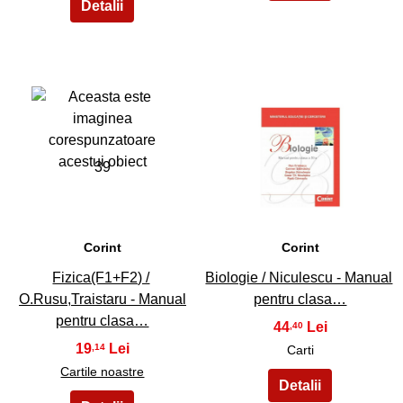
39
40
Corint
Corint
Fizica(F1+F2) /
Biologie / Niculescu - Manual
O.Rusu,Traistaru - Manual
pentru clasa…
pentru clasa…
44
,40
19
,14
Carti
Cartile noastre