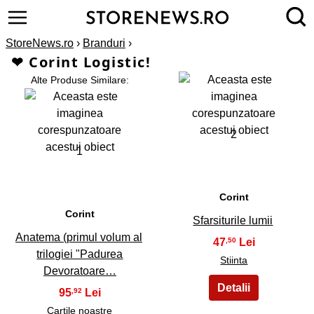
StoreNews.ro
›
Branduri
›
❤ Corint Logistic!
Alte Produse Similare:
2
1
Corint
Corint
Sfarsiturile lumii
Anatema (primul volum al
47
,50
trilogiei "Padurea
Stiinta
Devoratoare…
95
,92
Cartile noastre