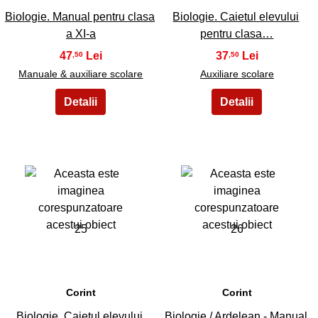
Biologie. Manual pentru clasa
Biologie. Caietul elevului
a XI-a
pentru clasa…
47
37
,50
,50
Manuale & auxiliare scolare
Auxiliare scolare
25
26
Corint
Corint
Biologie. Caietul elevului
Biologie / Ardelean - Manual