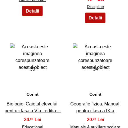
Discipline
33
34
Corint
Corint
Biologie. Caietul elevului
Geografie fizica. Manual
pentru clasa a V-a - editia…
pentru clasa a IX-a
24
20
,90
,23
Educational
Manuale & auxiliare scolare