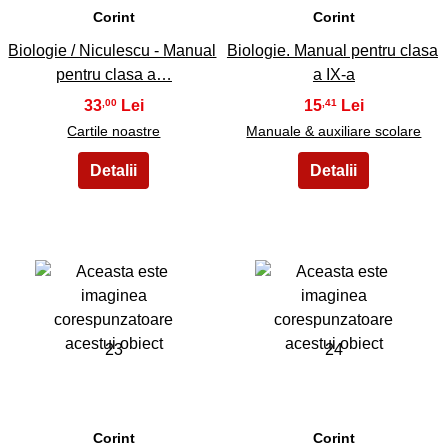
Corint
Corint
Biologie / Niculescu - Manual
Biologie. Manual pentru clasa
pentru clasa a…
a IX-a
33
15
,00
,41
Cartile noastre
Manuale & auxiliare scolare
23
24
Corint
Corint