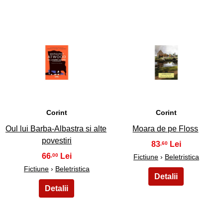
7
8
Corint
Corint
Oul lui Barba-Albastra si alte
Moara de pe Floss
povestiri
83
,60
66
,00
Fictiune
›
Beletristica
Fictiune
›
Beletristica