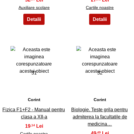
Auxiliare scolare
Cartile noastre
31
32
Corint
Corint
Fizica F1+F2 - Manual pentru
Biologie. Teste grila pentru
clasa a XII-a
admiterea la facultatile de
medicina…
19
,14
49
,49
Cartile noastre