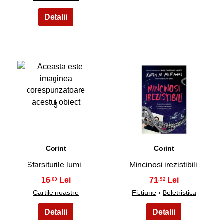
3
4
Corint
Corint
Sfarsiturile lumii
Mincinosi irezistibili
16
71
,00
,92
Cartile noastre
Fictiune
›
Beletristica