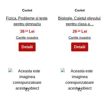
Corint
Corint
Fizica. Probleme si teste
Biologie. Caietul elevului
pentru gimnaziu
pentru clasa a…
38
26
,10
,34
Cartile noastre
Cartile noastre
21
22