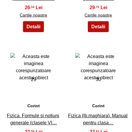
26
29
,34
,70
Cartile noastre
Cartile noastre
29
30
Corint
Corint
Fizica. Formule si notiuni
Fizica (lb.maghiara). Manual
generale (clasele VI…
pentru clasa…
32
27
,50
,91