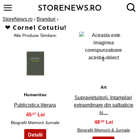
StoreNews.ro
›
Branduri
›
❤ Cornel Cotutiu!
Alte Produse Similare:
2
1
Art
Humanitas
Supravietuitorii. Intamplari
Publicistica literara
extraordinare din salbaticie
si…
45
,67
48
,00
Biografii Memorii Jurnale
Biografii Memorii & Jurnale