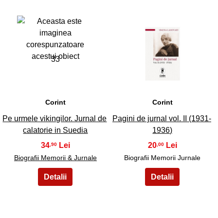
33
34
Corint
Corint
Pe urmele vikingilor. Jurnal de
Pagini de jurnal vol. II (1931-
calatorie in Suedia
1936)
34
20
,90
,00
Biografii Memorii & Jurnale
Biografii Memorii Jurnale