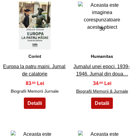
35
36
Corint
Humanitas
Europa la patru maini. Jurnal
Jurnalul unei epoci. 1939-
de calatorie
1946. Jurnal din doua…
83
34
,60
,00
Biografii Memorii Jurnale
Biografii Memorii & Jurnale