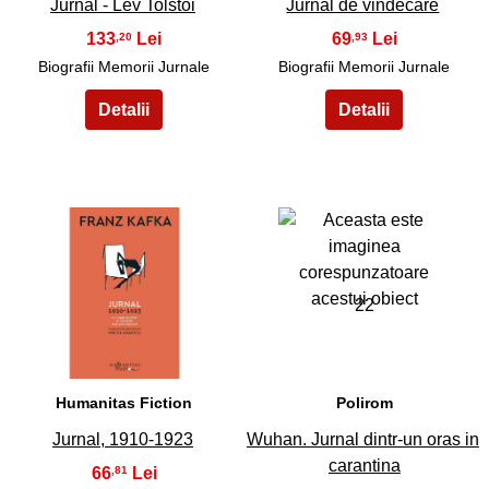
Jurnal - Lev Tolstoi
Jurnal de vindecare
133
69
,20
,93
Biografii Memorii Jurnale
Biografii Memorii Jurnale
21
22
Humanitas Fiction
Polirom
Jurnal, 1910-1923
Wuhan. Jurnal dintr-un oras in
carantina
66
,81