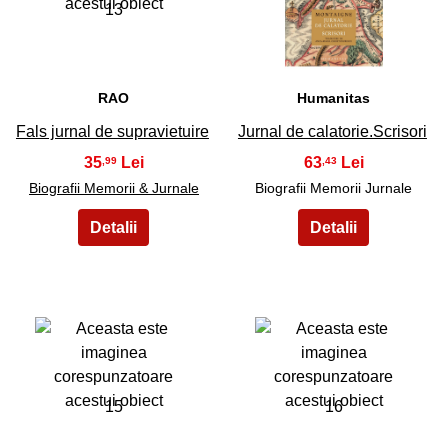
13
14
RAO
Humanitas
Fals jurnal de supravietuire
Jurnal de calatorie.Scrisori
35
63
,99
,43
Biografii Memorii & Jurnale
Biografii Memorii Jurnale
15
16