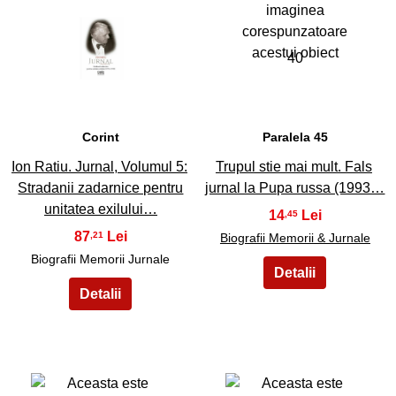
39
40
Corint
Paralela 45
Ion Ratiu. Jurnal, Volumul 5:
Trupul stie mai mult. Fals
Stradanii zadarnice pentru
jurnal la Pupa russa (1993…
unitatea exilului…
14
,45
87
,21
Biografii Memorii & Jurnale
Biografii Memorii Jurnale