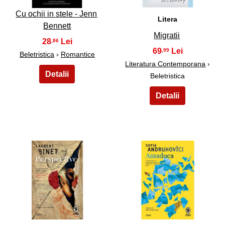
Cu ochii in stele - Jenn
Litera
Bennett
Migratii
28
,86
69
,99
Beletristica
›
Romantice
Literatura Contemporana
›
Beletristica
13
14