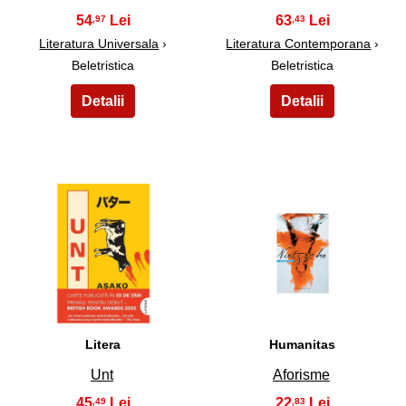
54
63
,97
,43
Literatura Universala
›
Literatura Contemporana
›
Beletristica
Beletristica
19
20
Litera
Humanitas
Unt
Aforisme
45
22
,49
,83