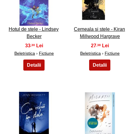
9
10
Hotul de stele - Lindsey
Cerneala si stele - Kiran
Becker
Millwood Hargrave
33
27
,30
,38
Beletristica
›
Fictiune
Beletristica
›
Fictiune
11
12