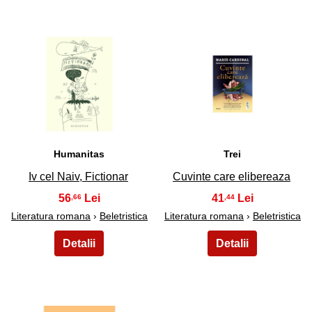
45
46
Humanitas
Trei
Iv cel Naiv, Fictionar
Cuvinte care elibereaza
56
41
,66
,44
Literatura romana
›
Beletristica
Literatura romana
›
Beletristica