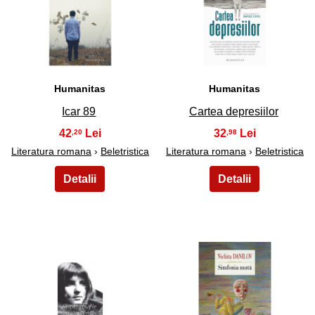
31
32
Humanitas
Humanitas
Icar 89
Cartea depresiilor
42
32
,20
,98
Literatura romana
›
Beletristica
Literatura romana
›
Beletristica
33
34