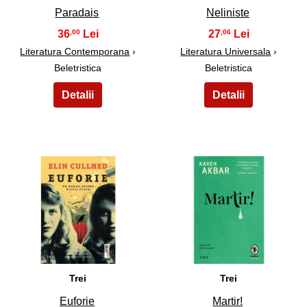
Paradais
Neliniste
36
27
,00
,06
Literatura Contemporana
›
Literatura Universala
›
Beletristica
Beletristica
17
18
Trei
Trei
Euforie
Martir!