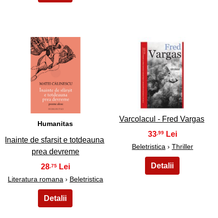
3
4
Varcolacul - Fred Vargas
Humanitas
33
,99
Inainte de sfarsit e totdeauna
Beletristica
›
Thriller
prea devreme
28
,75
Literatura romana
›
Beletristica