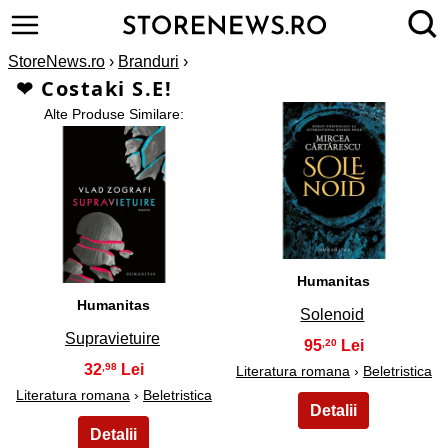
StoreNews.ro
›
Branduri
›
❤ Costaki S.E!
Alte Produse Similare:
2
1
Humanitas
Humanitas
Solenoid
Supravietuire
95
,20
32
,98
Literatura romana
›
Beletristica
Literatura romana
›
Beletristica