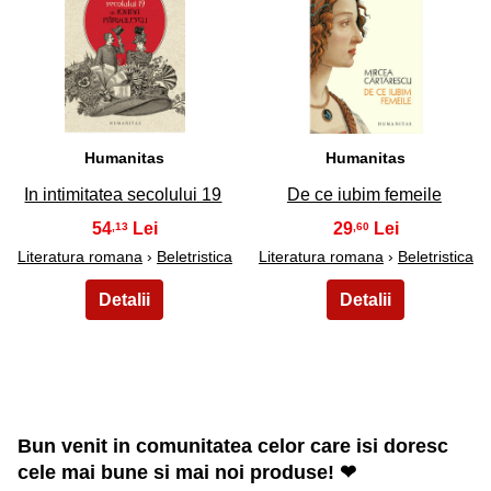
49
50
Humanitas
Humanitas
In intimitatea secolului 19
De ce iubim femeile
54
29
,13
,60
Literatura romana
›
Beletristica
Literatura romana
›
Beletristica
Bun venit in comunitatea celor care isi doresc
cele mai bune si mai noi produse! ❤