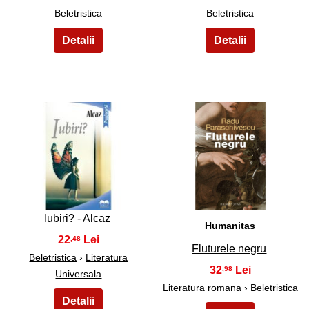
Beletristica
Beletristica
23
24
Iubiri? - Alcaz
Humanitas
22
,48
Fluturele negru
Beletristica
›
Literatura
32
,98
Universala
Literatura romana
›
Beletristica