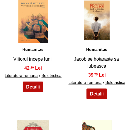
47
48
Humanitas
Humanitas
Viitorul incepe luni
Jacob se hotaraste sa
iubeasca
42
,20
39
,75
Literatura romana
›
Beletristica
Literatura romana
›
Beletristica