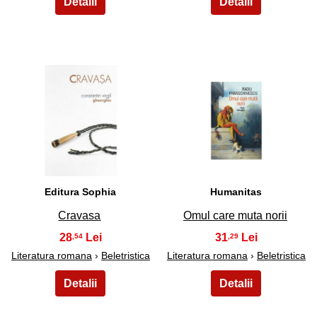
43
44
Editura Sophia
Humanitas
Cravasa
Omul care muta norii
28
31
,54
,29
Literatura romana
›
Beletristica
Literatura romana
›
Beletristica