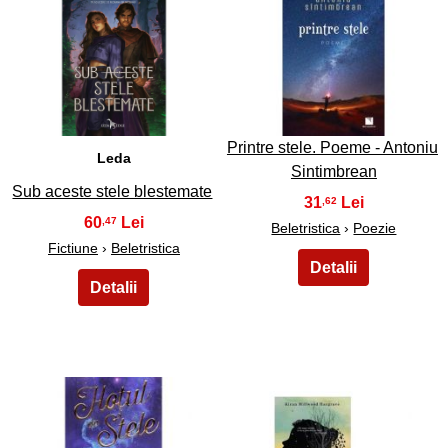
7
8
Printre stele. Poeme - Antoniu
Leda
Sintimbrean
Sub aceste stele blestemate
31
,62
60
,47
Beletristica
›
Poezie
Fictiune
›
Beletristica