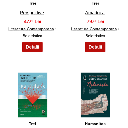
Trei
Trei
Perspective
Amadoca
47
79
,20
,20
Literatura Contemporana
›
Literatura Contemporana
›
Beletristica
Beletristica
15
16
Trei
Humanitas