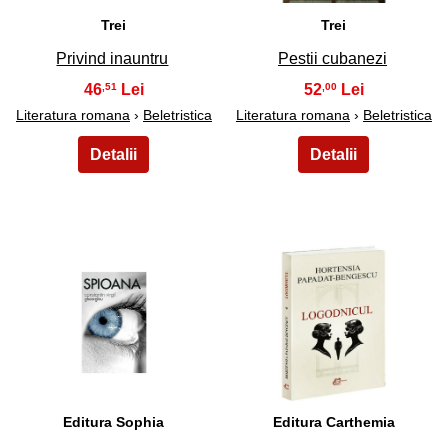
Trei
Trei
Privind inauntru
Pestii cubanezi
46
52
,51
,00
Literatura romana
›
Beletristica
Literatura romana
›
Beletristica
37
38
Editura Sophia
Editura Carthemia