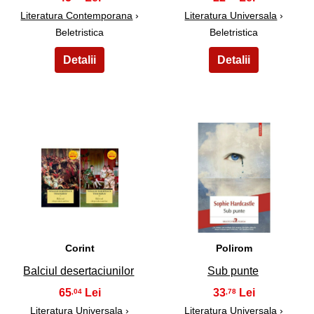
Literatura Contemporana
›
Literatura Universala
›
Beletristica
Beletristica
21
22
Corint
Polirom
Balciul desertaciunilor
Sub punte
65
33
,04
,78
Literatura Universala
›
Literatura Universala
›