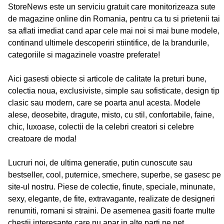
StoreNews este un serviciu gratuit care monitorizeaza sute
de magazine online din Romania, pentru ca tu si prietenii tai
sa aflati imediat cand apar cele mai noi si mai bune modele,
continand ultimele descoperiri stiintifice, de la brandurile,
categoriile si magazinele voastre preferate!
Aici gasesti obiecte si articole de calitate la preturi bune,
colectia noua, exclusiviste, simple sau sofisticate, design tip
clasic sau modern, care se poarta anul acesta. Modele
alese, deosebite, dragute, misto, cu stil, confortabile, faine,
chic, luxoase, colectii de la celebri creatori si celebre
creatoare de moda!
Lucruri noi, de ultima generatie, putin cunoscute sau
bestseller, cool, puternice, smechere, superbe, se gasesc pe
site-ul nostru. Piese de colectie, finute, speciale, minunate,
sexy, elegante, de fite, extravagante, realizate de designeri
renumiti, romani si straini. De asemenea gasiti foarte multe
chestii interesante care nu apar in alte parti pe net.