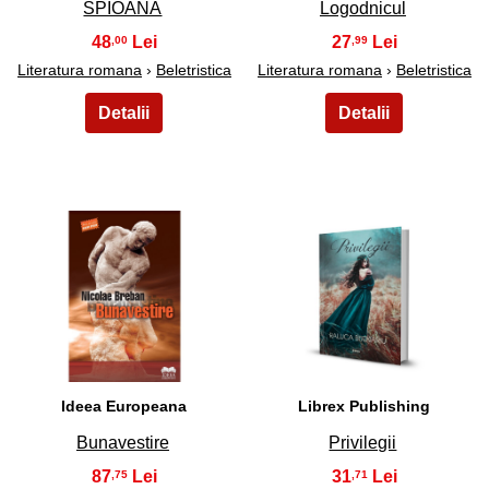
SPIOANA
Logodnicul
48
27
,00
,99
Literatura romana
›
Beletristica
Literatura romana
›
Beletristica
39
40
Ideea Europeana
Librex Publishing
Bunavestire
Privilegii
87
31
,75
,71