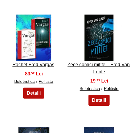
5
6
Pachet Fred Vargas
Zece comici mititei - Fred Van
Lente
83
,52
19
,23
Beletristica
›
Politiste
Beletristica
›
Politiste