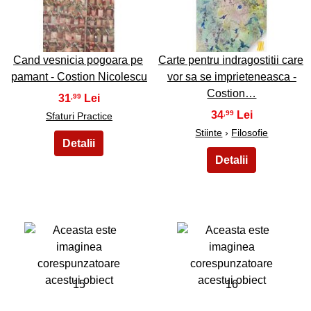
13
14
Cand vesnicia pogoara pe
Carte pentru indragostitii care
pamant - Costion Nicolescu
vor sa se imprieteneasca -
Costion…
31
,99
34
,99
Sfaturi Practice
Stiinte
›
Filosofie
15
16