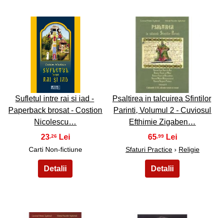
5
6
Sufletul intre rai si iad -
Psaltirea in talcuirea Sfintilor
Paperback brosat - Costion
Parinti, Volumul 2 - Cuviosul
Nicolescu…
Efthimie Zigaben…
23
65
,26
,99
Carti Non-fictiune
Sfaturi Practice
›
Religie