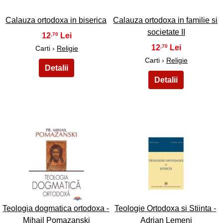
Calauza ortodoxa in biserica
Calauza ortodoxa in familie si
societate II
12
,70
12
,70
Carti ›
Religie
Carti ›
Religie
17
18
Teologia dogmatica ortodoxa -
Teologie Ortodoxa si Stiinta -
Mihail Pomazanski
Adrian Lemeni