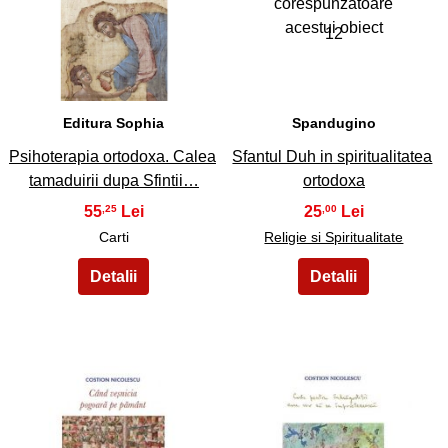
11
12
Editura Sophia
Spandugino
Psihoterapia ortodoxa. Calea
Sfantul Duh in spiritualitatea
tamaduirii dupa Sfintii…
ortodoxa
55
25
,25
,00
Carti
Religie si Spiritualitate