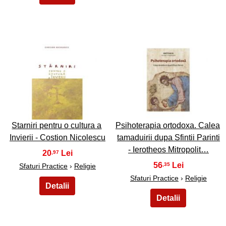
3
4
Starniri pentru o cultura a
Psihoterapia ortodoxa. Calea
Invierii - Costion Nicolescu
tamaduirii dupa Sfintii Parinti
- Ierotheos Mitropolit…
20
,97
56
,35
Sfaturi Practice
›
Religie
Sfaturi Practice
›
Religie