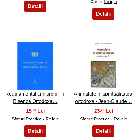
Carti ›
Religie
21
22
Regulamentul cimitirelor in
Animalele in spiritualitatea
Biserica Ortodoxa…
ortodoxa - Jean-Claude…
15
23
,20
,76
Sfaturi Practice
›
Religie
Sfaturi Practice
›
Religie