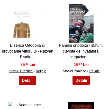
25
26
Biserica Ortodoxa si
Familia ortodoxa - sfaturi,
provocarile viitorului - Razvan
cuvinte de invatatura,
Brudiu…
rugaciuni…
85
16
,00
,99
Sfaturi Practice
›
Religie
Sfaturi Practice ›
Religie