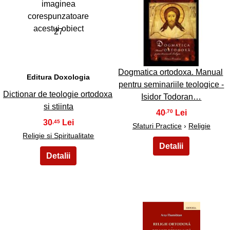
27
28
Dogmatica ortodoxa. Manual
Editura Doxologia
pentru seminariile teologice -
Dictionar de teologie ortodoxa
Isidor Todoran…
si stiinta
40
,70
30
,45
Sfaturi Practice
›
Religie
Religie si Spiritualitate