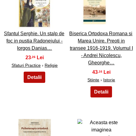
9
10
Sfantul Serghie. Un stalp de
Biserica Ortodoxa Romana si
foc in pustia Radonejului -
Marea Unire. Preoti in
Iorgos Danias…
transee 1916-1919. Volumul I
- Andrei Nicolescu,
23
,26
Gheorghe…
Sfaturi Practice
›
Religie
43
,16
Stiinte
›
Istorie