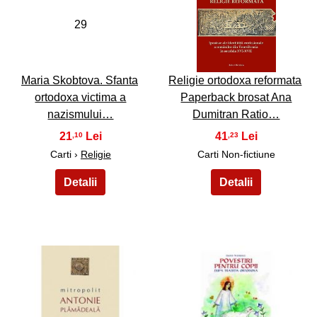
29
30
Maria Skobtova. Sfanta
Religie ortodoxa reformata
ortodoxa victima a
Paperback brosat Ana
nazismului…
Dumitran Ratio…
21
41
,10
,23
Carti ›
Religie
Carti Non-fictiune
31
32