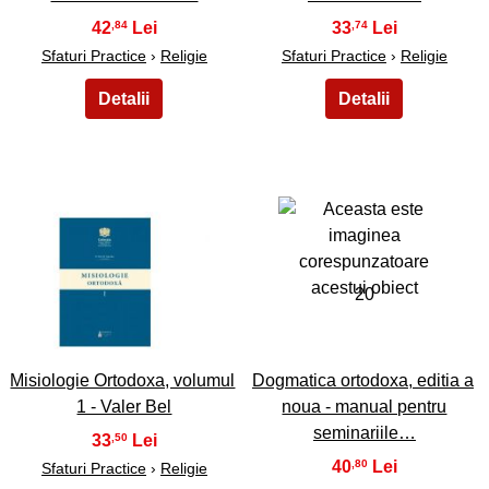
42
33
,84
,74
Sfaturi Practice
›
Religie
Sfaturi Practice
›
Religie
19
20
Misiologie Ortodoxa, volumul
Dogmatica ortodoxa, editia a
1 - Valer Bel
noua - manual pentru
seminariile…
33
,50
40
,80
Sfaturi Practice
›
Religie