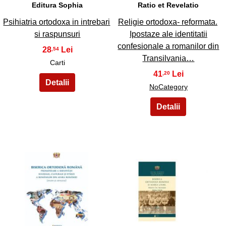
Editura Sophia
Ratio et Revelatio
Psihiatria ortodoxa in intrebari
Religie ortodoxa- reformata.
si raspunsuri
Ipostaze ale identitatii
confesionale a romanilor din
28
,54
Transilvania…
Carti
41
,20
NoCategory
37
38