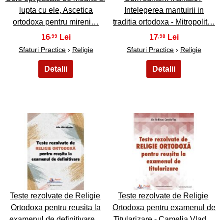
lupta cu ele, Ascetica
Intelegerea mantuirii in
ortodoxa pentru mireni…
traditia ortodoxa - Mitropolit…
16
17
,99
,98
Sfaturi Practice
›
Religie
Sfaturi Practice
›
Religie
43
44
Teste rezolvate de Religie
Teste rezolvate de Religie
Ortodoxa pentru reusita la
Ortodoxa pentru examenul de
examenul de definitivare…
Titularizare - Camelia Vlad…