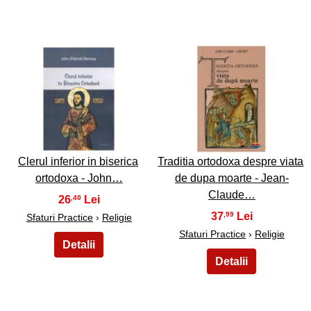
23
24
Clerul inferior in biserica
Traditia ortodoxa despre viata
ortodoxa - John…
de dupa moarte - Jean-
Claude…
26
,40
37
,99
Sfaturi Practice
›
Religie
Sfaturi Practice
›
Religie