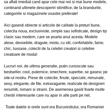
sa aflati imediat cand apar cele mai noi si mai bune modele,
continand ultimele descoperiri stiintifice, de la brandurile,
categoriile si magazinele voastre preferate!
Aici gasesti obiecte si articole de calitate la preturi bune,
colectia noua, exclusiviste, simple sau sofisticate, design tip
clasic sau modern, care se poarta anul acesta. Modele
alese, deosebite, dragute, misto, cu stil, confortabile, faine,
chic, luxoase, colectii de la celebri creatori si celebre
creatoare de moda!
Lucruri noi, de ultima generatie, putin cunoscute sau
bestseller, cool, puternice, smechere, superbe, se gasesc pe
site-ul nostru. Piese de colectie, finute, speciale, minunate,
sexy, elegante, de fite, extravagante, realizate de designeri
renumiti, romani si straini. De asemenea gasiti foarte multe
chestii interesante care nu apar in alte parti pe net.
Toate datele si orele sunt ora Bucurestiului, ora Romaniei