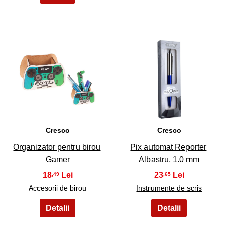
5
6
Cresco
Cresco
Organizator pentru birou
Pix automat Reporter
Gamer
Albastru, 1.0 mm
18
23
,49
,65
Accesorii de birou
Instrumente de scris