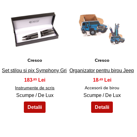
43
44
Cresco
Cresco
Set stilou si pix Symphony Gri
Organizator pentru birou Jeep
183
18
,85
,49
Instrumente de scris
Accesorii de birou
Scumpe / De Lux
Scumpe / De Lux