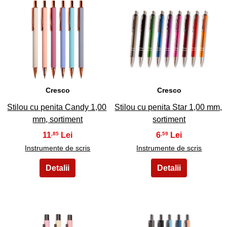
11
12
Cresco
Cresco
Stilou cu penita Candy 1,00
Stilou cu penita Star 1,00 mm,
mm, sortiment
sortiment
11
6
,85
,59
Instrumente de scris
Instrumente de scris