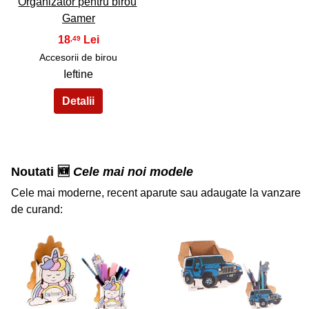
Organizator pentru birou
Gamer
18
,49
Accesorii de birou
Ieftine
Noutati 🆕
Cele mai noi modele
Cele mai moderne, recent aparute sau adaugate la vanzare
de curand:
36
37