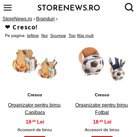
StoreNews.ro
›
Branduri
›
❤ Cresco!
Pe pagina:
Ieftine
Noi
Scumpe
Top
Mai mult
1
2
Cresco
Cresco
Organizator pentru birou
Organizator pentru birou
Capibara
Fotbal
18
18
,49
,49
Accesorii de birou
Accesorii de birou