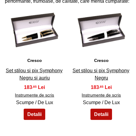
performante, frumoase, de calitate, care merita cumparate:
41
42
Cresco
Cresco
Set stilou si pix Symphony
Set stilou si pix Symphony
Negru si auriu
Negru
183
183
,85
,85
Instrumente de scris
Instrumente de scris
Scumpe / De Lux
Scumpe / De Lux