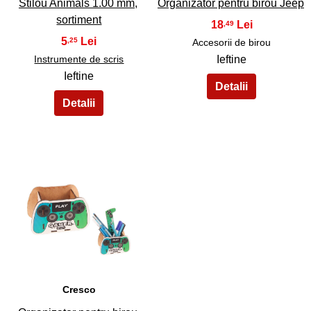
Stilou Animals 1.00 mm,
Organizator pentru birou Jeep
sortiment
18
,49
5
,25
Accesorii de birou
Instrumente de scris
Ieftine
Ieftine
35
Cresco