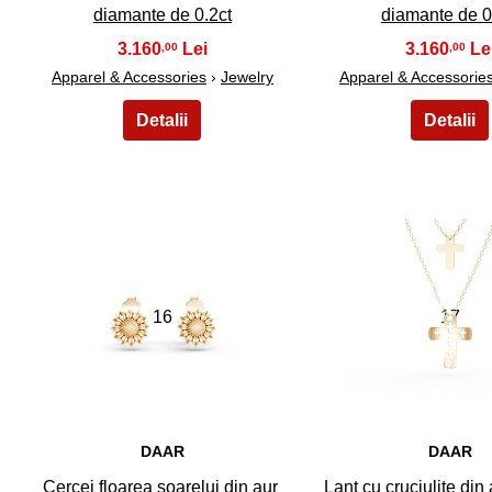
diamante de 0.2ct
diamante de 0
3.160
3.160
,00
,00
Apparel & Accessories
›
Jewelry
Apparel & Accessorie
16
17
DAAR
DAAR
Cercei floarea soarelui din aur
Lant cu cruciulite din