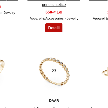
perle sintetice
650
,00
s
›
Jewelry
Apparel & Accessories
›
Jewelry
Apparel &
23
DAAR