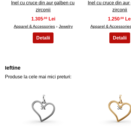
Inel cu cruce din aur galben cu
Inel cu cruce din aur
zirconii
zirconii
1.305
1.250
,00
,00
Apparel & Accessories
›
Jewelry
Apparel & Accessorie
Ieftine
Produse la cele mai mici preturi:
31
32