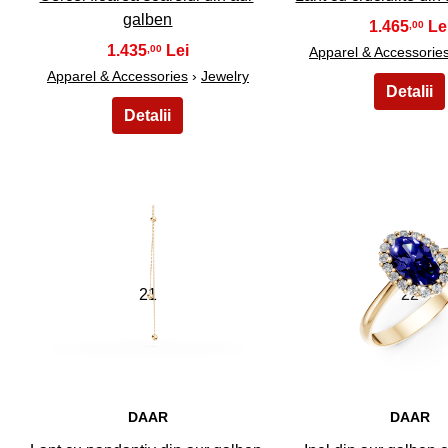
galben
1.465
,00
1.435
,00
Apparel & Accessorie
Apparel & Accessories
›
Jewelry
21
22
DAAR
DAAR