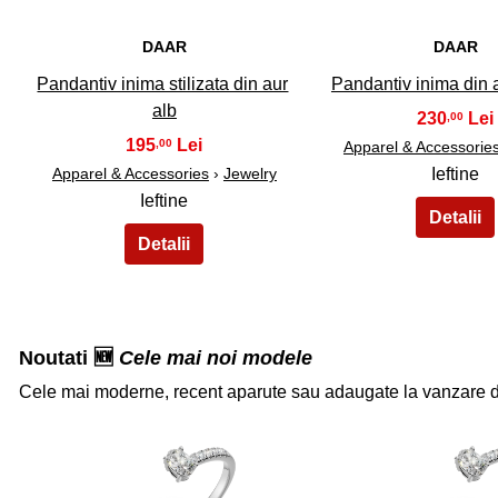
DAAR
DAAR
Pandantiv inima stilizata din aur
Pandantiv inima din 
alb
230
,00
195
,00
Apparel & Accessorie
Apparel & Accessories
›
Jewelry
Ieftine
Ieftine
Noutati 🆕
Cele mai noi modele
Cele mai moderne, recent aparute sau adaugate la vanzare 