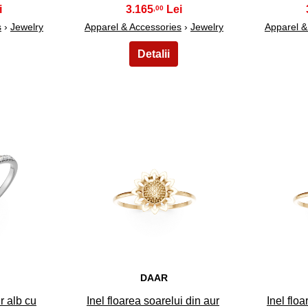
3.165
,00
s
›
Jewelry
Apparel & Accessories
›
Jewelry
Apparel &
13
DAAR
r alb cu
Inel floarea soarelui din aur
Inel floa