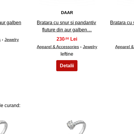
DAAR
aur galben
Bratara cu snur si pandantiv
Bratara cu s
fluture din aur galben…
230
,00
s
›
Jewelry
Apparel & Accessories
›
Jewelry
Apparel &
Ieftine
de curand: