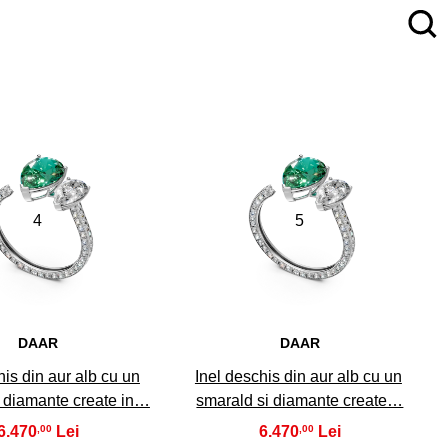
4
5
DAAR
DAAR
his din aur alb cu un
Inel deschis din aur alb cu un
i diamante create in…
smarald si diamante create…
6.470
6.470
,00
,00