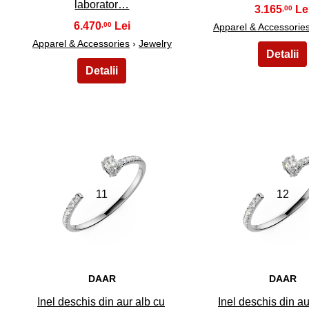
laborator…
3.165
,00
6.470
,00
Apparel & Accessorie
Apparel & Accessories
›
Jewelry
11
12
DAAR
DAAR
Inel deschis din aur alb cu
Inel deschis din au