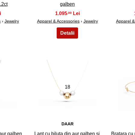
.2ct
galben
1.095
,00
s
›
Jewelry
Apparel & Accessories
›
Jewelry
Apparel &
18
DAAR
 aur galben
Lant cu biluta din aur galben si
Bratara cu 