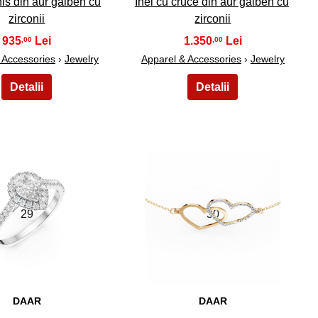
his din aur galben cu
Inel cu cruce din aur galben cu
zirconii
zirconii
935
1.350
,00
,00
 Accessories
›
Jewelry
Apparel & Accessories
›
Jewelry
29
30
DAAR
DAAR