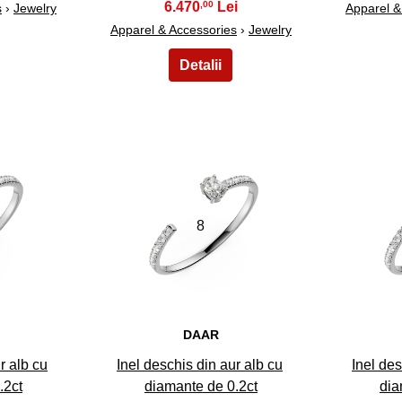
6.470
,00
s
›
Jewelry
Apparel &
Apparel & Accessories
›
Jewelry
8
DAAR
r alb cu
Inel deschis din aur alb cu
Inel des
.2ct
diamante de 0.2ct
dia