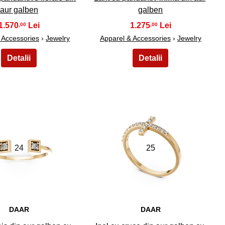
aur galben
galben
1.570
1.275
,00
,00
 Accessories
›
Jewelry
Apparel & Accessories
›
Jewelry
24
25
DAAR
DAAR