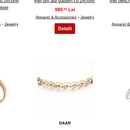
u zirconii
Inel din aur galben cu zirconii
Inel desc
olore
980
,00
Apparel & Accessories
›
Jewelry
s
›
Jewelry
Apparel &
28
DAAR