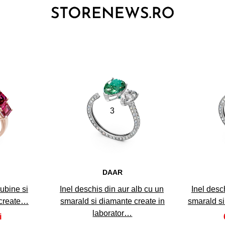
3
DAAR
rubine si
Inel deschis din aur alb cu un
Inel desc
 create…
smarald si diamante create in
smarald s
laborator…