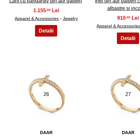
Lant cu pandantiv din aur galben
Inel din aur galben c
albastre si inc
1.155
,00
910
,00
Apparel & Accessories
›
Jewelry
Apparel & Accessorie
26
27
DAAR
DAAR