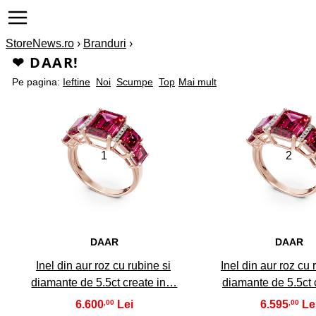
StoreNews.ro
›
Branduri
›
❤ DAAR!
Pe pagina:
Ieftine
Noi
Scumpe
Top
Mai mult
1
2
DAAR
DAAR
Inel din aur roz cu rubine si
Inel din aur roz cu 
diamante de 5.5ct create in…
diamante de 5.5ct
6.600
6.595
,00
,00