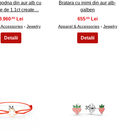
ogodna din aur alb cu
Bratara cu inimi din aur alb-
e de 1.1ct create…
galben
8.960
655
,00
,00
 Accessories
›
Jewelry
Apparel & Accessories
›
Jewelry
34
35