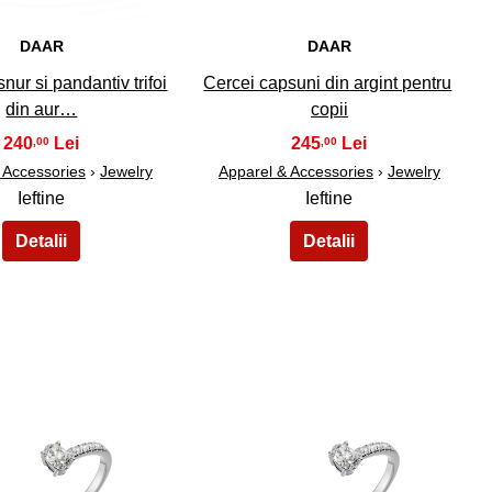
DAAR
DAAR
nur si pandantiv trifoi
Cercei capsuni din argint pentru
din aur…
copii
240
245
,00
,00
 Accessories
›
Jewelry
Apparel & Accessories
›
Jewelry
Ieftine
Ieftine