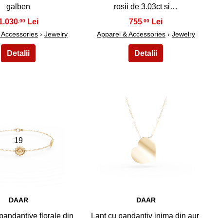
galben
rosii de 3.03ct si…
1.030
755
,00
,00
 Accessories
›
Jewelry
Apparel & Accessories
›
Jewelry
19
20
DAAR
DAAR
pandantive florale din
Lant cu pandantiv inima din aur