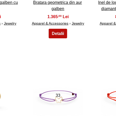
 galben cu
Bratara geometrica din aur
Inel de l
galben
diamant
1.365
,00
s
›
Jewelry
Apparel & Accessories
›
Jewelry
Apparel &
33