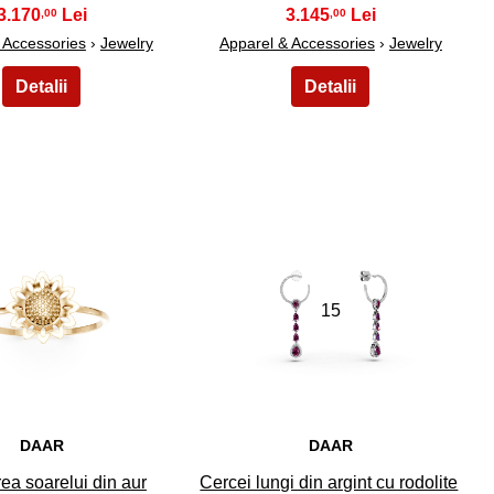
3.170
3.145
,00
,00
 Accessories
›
Jewelry
Apparel & Accessories
›
Jewelry
14
15
DAAR
DAAR
rea soarelui din aur
Cercei lungi din argint cu rodolite