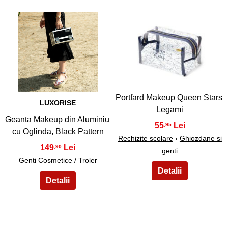
7
8
Portfard Makeup Queen Stars
LUXORISE
Legami
Geanta Makeup din Aluminiu
55
,95
cu Oglinda, Black Pattern
Rechizite scolare
›
Ghiozdane si
149
,90
genti
Genti Cosmetice / Troler