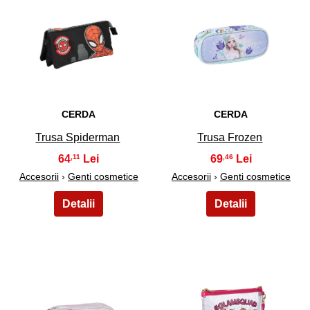
31
32
CERDA
CERDA
Trusa Spiderman
Trusa Frozen
64
69
,11
,46
Accesorii
›
Genti cosmetice
Accesorii
›
Genti cosmetice