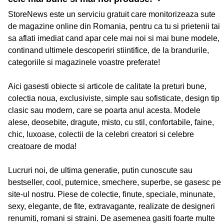
StoreNews este un serviciu gratuit care monitorizeaza sute
de magazine online din Romania, pentru ca tu si prietenii tai
sa aflati imediat cand apar cele mai noi si mai bune modele,
continand ultimele descoperiri stiintifice, de la brandurile,
categoriile si magazinele voastre preferate!
Aici gasesti obiecte si articole de calitate la preturi bune,
colectia noua, exclusiviste, simple sau sofisticate, design tip
clasic sau modern, care se poarta anul acesta. Modele
alese, deosebite, dragute, misto, cu stil, confortabile, faine,
chic, luxoase, colectii de la celebri creatori si celebre
creatoare de moda!
Lucruri noi, de ultima generatie, putin cunoscute sau
bestseller, cool, puternice, smechere, superbe, se gasesc pe
site-ul nostru. Piese de colectie, finute, speciale, minunate,
sexy, elegante, de fite, extravagante, realizate de designeri
renumiti, romani si straini. De asemenea gasiti foarte multe