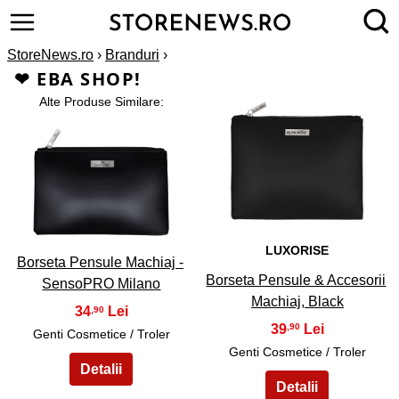
StoreNews.ro
›
Branduri
›
❤ EBA SHOP!
Alte Produse Similare:
2
1
LUXORISE
Borseta Pensule Machiaj -
Borseta Pensule & Accesorii
SensoPRO Milano
Machiaj, Black
34
,90
39
,90
Genti Cosmetice / Troler
Genti Cosmetice / Troler