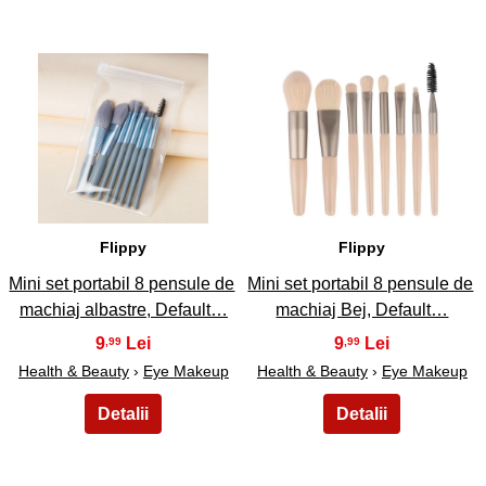
5
6
Flippy
Flippy
Mini set portabil 8 pensule de
Mini set portabil 8 pensule de
machiaj albastre, Default…
machiaj Bej, Default…
9
9
,99
,99
Health & Beauty
›
Eye Makeup
Health & Beauty
›
Eye Makeup