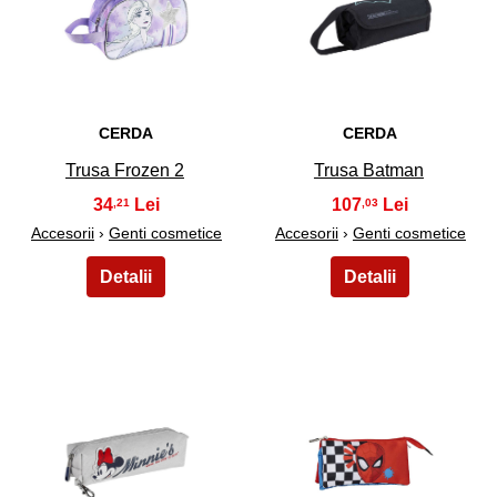
15
16
CERDA
CERDA
Trusa Frozen 2
Trusa Batman
34
107
,21
,03
Accesorii
›
Genti cosmetice
Accesorii
›
Genti cosmetice
17
18