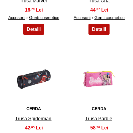
Trusa Marvel
Trusa Ona
16
44
,79
,07
Accesorii
›
Genti cosmetice
Accesorii
›
Genti cosmetice
23
24
CERDA
CERDA
Trusa Spiderman
Trusa Barbie
42
58
,65
,76