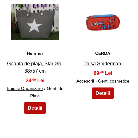
11
12
Heinner
CERDA
Geanta de plaja, Star Gri,
Trusa Spiderman
38x57 cm
69
,46
34
,00
Accesorii
›
Genti cosmetice
Baie si Organizare
› Genti de
Plaja