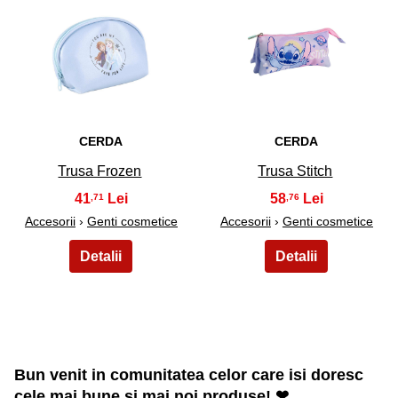
49
50
CERDA
CERDA
Trusa Frozen
Trusa Stitch
41
58
,71
,76
Accesorii
›
Genti cosmetice
Accesorii
›
Genti cosmetice
Bun venit in comunitatea celor care isi doresc
cele mai bune si mai noi produse! ❤