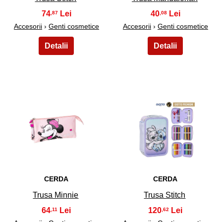
74
40
,87
,08
Accesorii
›
Genti cosmetice
Accesorii
›
Genti cosmetice
41
42
CERDA
CERDA
Trusa Minnie
Trusa Stitch
64
120
,11
,62