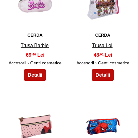
33
34
CERDA
CERDA
Trusa Barbie
Trusa Lol
69
48
,46
,01
Accesorii
›
Genti cosmetice
Accesorii
›
Genti cosmetice
35
36