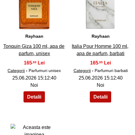
38
39
Rayhaan
Rayhaan
Tonquin Giza 100 ml, apa de
Italia Pour Homme 100 ml,
parfum, unisex
apa de parfum, barbati
165
165
,99
,99
Categorii
› Parfumuri unisex
Categorii
› Parfumuri barbati
25.06.2026 15:12:40
25.06.2026 15:12:40
Noi
Noi