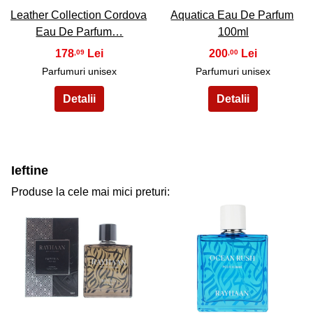
Leather Collection Cordova
Aquatica Eau De Parfum
Eau De Parfum…
100ml
178
200
,09
,00
Parfumuri unisex
Parfumuri unisex
Ieftine
Produse la cele mai mici preturi:
31
32