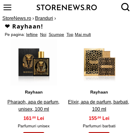
StoreNews.ro
›
Branduri
›
❤ Rayhaan!
Pe pagina:
Ieftine
Noi
Scumpe
Top
Mai mult
1
2
Rayhaan
Rayhaan
Pharaoh, apa de parfum,
Elixir, apa de parfum, barbati,
unisex, 100 ml
100 ml
161
155
,00
,00
Parfumuri unisex
Parfumuri barbati