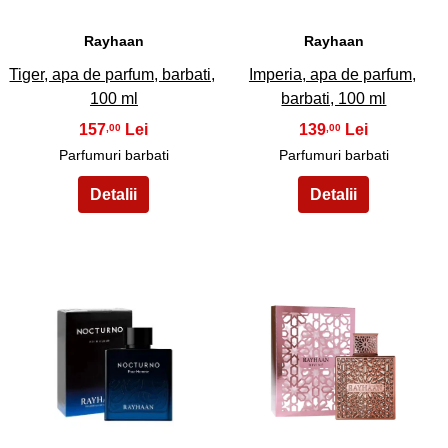
Rayhaan
Rayhaan
Tiger, apa de parfum, barbati,
Imperia, apa de parfum,
100 ml
barbati, 100 ml
157
139
,00
,00
Parfumuri barbati
Parfumuri barbati
27
28