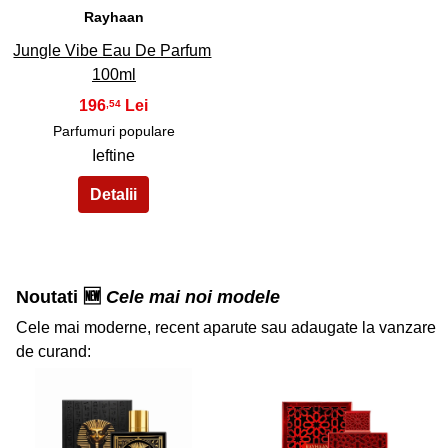
Rayhaan
Jungle Vibe Eau De Parfum
100ml
196
,54
Parfumuri populare
Ieftine
Noutati 🆕
Cele mai noi modele
Cele mai moderne, recent aparute sau adaugate la vanzare
de curand: