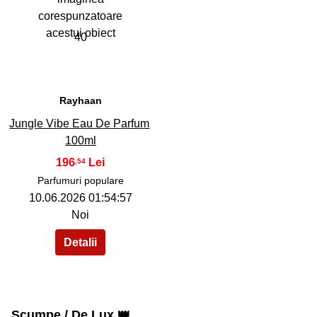
40
Rayhaan
Jungle Vibe Eau De Parfum
100ml
196
,54
Parfumuri populare
10.06.2026 01:54:57
Noi
Scumpe / De Lux 👑