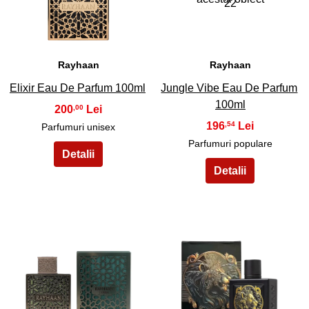
21
22
Rayhaan
Rayhaan
Elixir Eau De Parfum 100ml
Jungle Vibe Eau De Parfum
100ml
200
,00
196
,54
Parfumuri unisex
Parfumuri populare
23
24