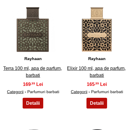
11
12
Rayhaan
Rayhaan
Terra 100 ml, apa de parfum,
Elixir 100 ml, apa de parfum,
barbati
barbati
169
165
,99
,99
Categorii
› Parfumuri barbati
Categorii
› Parfumuri barbati