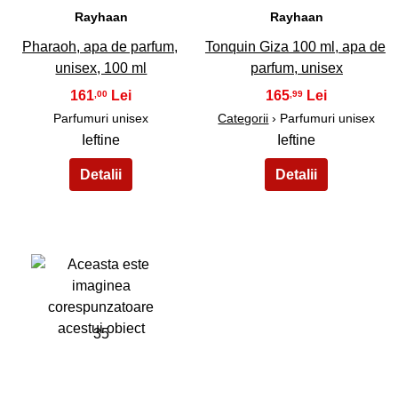
Rayhaan
Rayhaan
Pharaoh, apa de parfum,
Tonquin Giza 100 ml, apa de
unisex, 100 ml
parfum, unisex
161
165
,00
,99
Parfumuri unisex
Categorii
› Parfumuri unisex
Ieftine
Ieftine
35