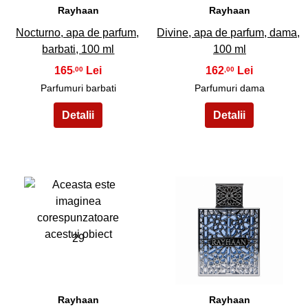
Rayhaan
Rayhaan
Nocturno, apa de parfum,
Divine, apa de parfum, dama,
barbati, 100 ml
100 ml
165
162
,00
,00
Parfumuri barbati
Parfumuri dama
29
30
Rayhaan
Rayhaan