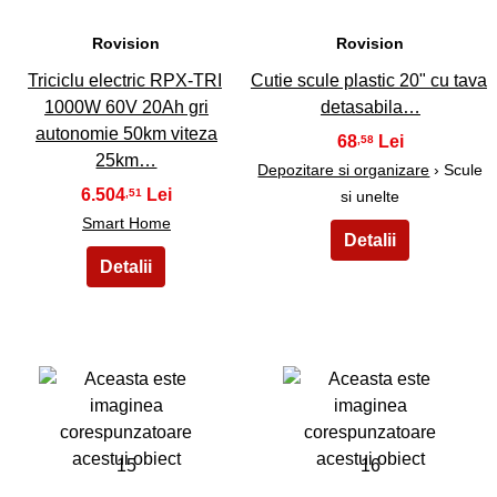
Rovision
Rovision
Triciclu electric RPX-TRI
Cutie scule plastic 20" cu tava
1000W 60V 20Ah gri
detasabila…
autonomie 50km viteza
68
,58
25km…
Depozitare si organizare
› Scule
6.504
,51
si unelte
Smart Home
15
16