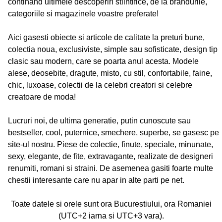
continand ultimele descoperiri stiintifice, de la brandurile,
categoriile si magazinele voastre preferate!
Aici gasesti obiecte si articole de calitate la preturi bune,
colectia noua, exclusiviste, simple sau sofisticate, design tip
clasic sau modern, care se poarta anul acesta. Modele
alese, deosebite, dragute, misto, cu stil, confortabile, faine,
chic, luxoase, colectii de la celebri creatori si celebre
creatoare de moda!
Lucruri noi, de ultima generatie, putin cunoscute sau
bestseller, cool, puternice, smechere, superbe, se gasesc pe
site-ul nostru. Piese de colectie, finute, speciale, minunate,
sexy, elegante, de fite, extravagante, realizate de designeri
renumiti, romani si straini. De asemenea gasiti foarte multe
chestii interesante care nu apar in alte parti pe net.
Toate datele si orele sunt ora Bucurestiului, ora Romaniei
(UTC+2 iarna si UTC+3 vara).