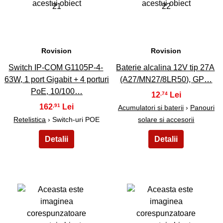
21
22
Rovision
Rovision
Switch IP-COM G1105P-4-
Baterie alcalina 12V tip 27A
63W, 1 port Gigabit + 4 porturi
(A27/MN27/8LR50), GP…
PoE, 10/100…
12
,74
162
,91
Acumulatori si baterii
›
Panouri
Retelistica
› Switch-uri POE
solare si accesorii