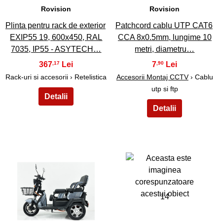
Rovision
Rovision
Plinta pentru rack de exterior
Patchcord cablu UTP CAT6
EXIP55 19, 600x450, RAL
CCA 8x0.5mm, lungime 10
7035, IP55 - ASYTECH…
metri, diametru…
367
7
,17
,90
Rack-uri si accesorii › Retelistica
Accesorii Montaj CCTV
› Cablu
utp si ftp
13
14