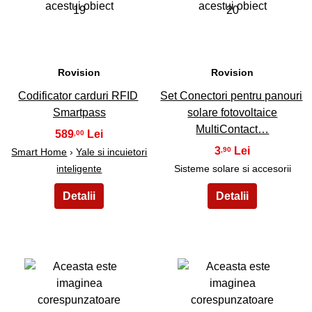
19
20
Rovision
Rovision
Codificator carduri RFID
Set Conectori pentru panouri
Smartpass
solare fotovoltaice
MultiContact…
589
,00
3
,90
Smart Home
›
Yale si incuietori
inteligente
Sisteme solare si accesorii