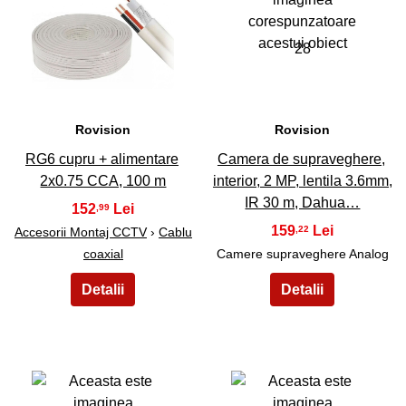
27
28
Rovision
Rovision
RG6 cupru + alimentare
Camera de supraveghere,
2x0.75 CCA, 100 m
interior, 2 MP, lentila 3.6mm,
IR 30 m, Dahua…
152
,99
159
,22
Accesorii Montaj CCTV
›
Cablu
coaxial
Camere supraveghere Analog