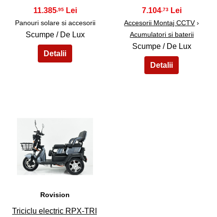
11.385
7.104
,95
,73
Panouri solare si accesorii
Accesorii Montaj CCTV
›
Scumpe / De Lux
Acumulatori si baterii
Scumpe / De Lux
45
Rovision
Triciclu electric RPX-TRI