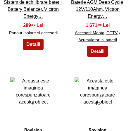
Sistem de echilibrare baterii
Baterie AGM Deep Cycle
Battery Balancer, Victron
12V/110Ahm, Victron
Energy…
Energy…
289
1.671
,80
,95
Panouri solare si accesorii
Accesorii Montaj CCTV
›
Acumulatori si baterii
9
10
Rovision
Rovision