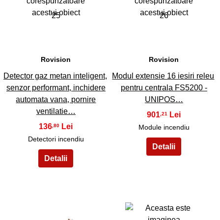
25
26
Rovision
Rovision
Detector gaz metan inteligent,
Modul extensie 16 iesiri releu
senzor performant, inchidere
pentru centrala FS5200 -
automata vana, pornire
UNIPOS…
ventilatie…
901
,21
136
,80
Module incendiu
Detectori incendiu