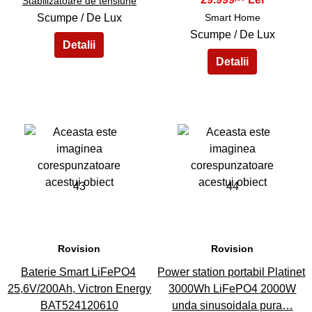
Stabilizatoare de tensiune
Scumpe / De Lux
Smart Home
Scumpe / De Lux
43
44
Rovision
Rovision
Baterie Smart LiFePO4
Power station portabil Platinet
25,6V/200Ah, Victron Energy
3000Wh LiFePO4 2000W
BAT524120610
unda sinusoidala pura…