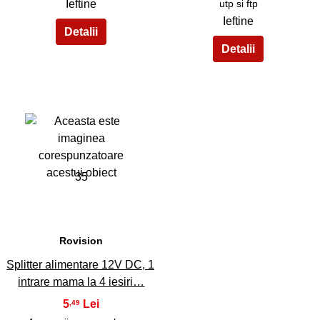
Ieftine
utp si ftp
Ieftine
35
Rovision
Splitter alimentare 12V DC, 1
intrare mama la 4 iesiri…
5
,49