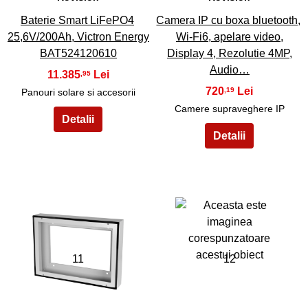
Baterie Smart LiFePO4
Camera IP cu boxa bluetooth,
25,6V/200Ah, Victron Energy
Wi-Fi6, apelare video,
BAT524120610
Display 4, Rezolutie 4MP,
Audio…
11.385
,95
720
,19
Panouri solare si accesorii
Camere supraveghere IP
11
12