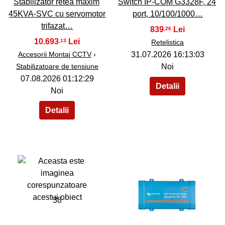
Stabilizator retea maxim
Switch IP-COM G3328F, 24
45KVA-SVC cu servomotor
port, 10/100/1000…
trifazat…
839
,26
10.693
,13
Retelistica
Accesorii Montaj CCTV
›
31.07.2026 16:13:03
Stabilizatoare de tensiune
Noi
07.08.2026 01:12:29
Noi
38
39