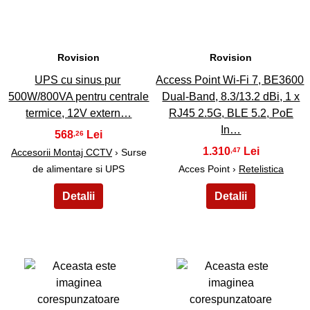
Rovision
Rovision
UPS cu sinus pur
Access Point Wi-Fi 7, BE3600
500W/800VA pentru centrale
Dual-Band, 8.3/13.2 dBi, 1 x
termice, 12V extern…
RJ45 2.5G, BLE 5.2, PoE
In…
568
,26
1.310
,47
Accesorii Montaj CCTV
› Surse
de alimentare si UPS
Acces Point ›
Retelistica