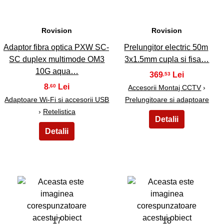
Rovision
Rovision
Adaptor fibra optica PXW SC-
Prelungitor electric 50m
SC duplex multimode OM3
3x1.5mm cupla si fisa…
10G aqua…
369
,53
8
,60
Accesorii Montaj CCTV
›
Adaptoare Wi-Fi si accesorii USB
Prelungitoare si adaptoare
›
Retelistica
17
18