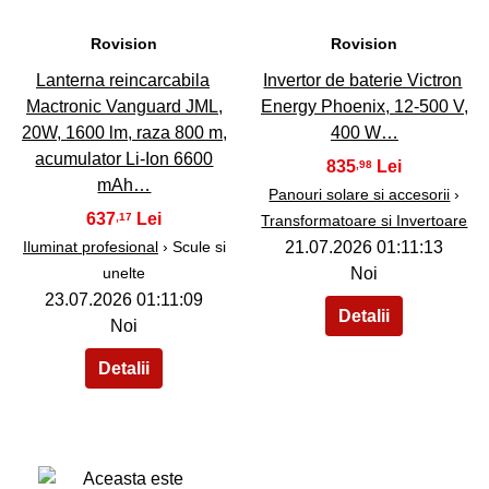
Rovision
Rovision
Lanterna reincarcabila
Invertor de baterie Victron
Mactronic Vanguard JML,
Energy Phoenix, 12-500 V,
20W, 1600 lm, raza 800 m,
400 W…
acumulator Li-Ion 6600
835
,98
mAh…
Panouri solare si accesorii
›
637
,17
Transformatoare si Invertoare
Iluminat profesional
› Scule si
21.07.2026 01:11:13
unelte
Noi
23.07.2026 01:11:09
Noi