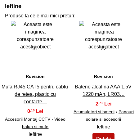
Ieftine
Produse la cele mai mici preturi:
31
32
Rovision
Rovision
Mufa RJ45 CAT5 pentru cablu
Baterie alcalina AAA 1.5V
de retea, plastic cu
1220 mAh, LR03…
contacte…
2
,71
0
,19
Acumulatori si baterii
›
Panouri
Accesorii Montaj CCTV
›
Video
solare si accesorii
balun si mufe
Ieftine
Ieftine