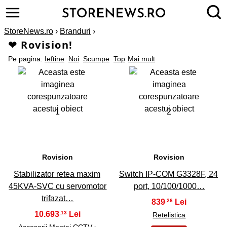
StoreNews.ro
›
Branduri
›
❤ Rovision!
Pe pagina:
Ieftine
Noi
Scumpe
Top
Mai mult
1
2
Rovision
Rovision
Stabilizator retea maxim
Switch IP-COM G3328F, 24
45KVA-SVC cu servomotor
port, 10/100/1000…
trifazat…
839
,26
10.693
,13
Retelistica
Accesorii Montaj CCTV
›