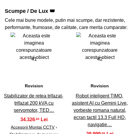
Scumpe / De Lux 👑
Cele mai bune modele, putin mai scumpe, dar rezistente,
performante, frumoase, de calitate, care merita cumparate:
41
42
Rovision
Rovision
Stabilizator de retea trifazat-
Robot inteligent TIMO,
trifazat 200 kVA cu
asistent AI cu Gemini Live,
servomotor, TED…
vorbeste romana natural,
ecran tactil 13.3 Full HD,
34.326
,60
navigatie…
Accesorii Montaj CCTV
›
29.999
,00