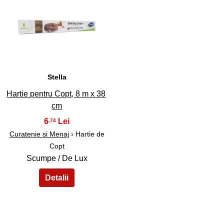
45
Stella
Hartie pentru Copt, 8 m x 38
cm
6
,74
Curatenie si Menaj
› Hartie de
Copt
Scumpe / De Lux