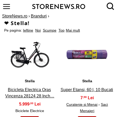
StoreNews.ro
›
Branduri
›
❤ Stella!
Pe pagina:
Ieftine
Noi
Scumpe
Top
Mai mult
1
2
Stella
Stella
Bicicleta Electrica Oras
Super Etansi, 60 l, 10 Bucati
Vincenza 28124 28 Inch…
7
,98
5.999
,00
Curatenie si Menaj
›
Saci
Biciclete Electrice
Menajeri