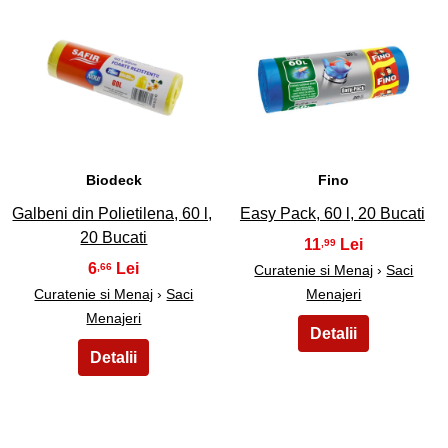
29
30
Biodeck
Fino
Galbeni din Polietilena, 60 l,
Easy Pack, 60 l, 20 Bucati
20 Bucati
11
,99
6
,66
Curatenie si Menaj
›
Saci
Curatenie si Menaj
›
Saci
Menajeri
Menajeri