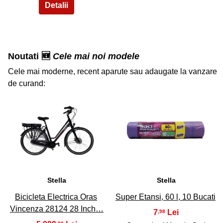
Noutati 🆕
Cele mai noi modele
Cele mai moderne, recent aparute sau adaugate la vanzare
de curand:
36
37
Stella
Stella
Bicicleta Electrica Oras
Super Etansi, 60 l, 10 Bucati
Vincenza 28124 28 Inch…
7
,98