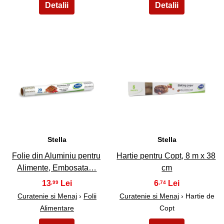
7
8
Stella
Stella
Folie din Aluminiu pentru
Hartie pentru Copt, 8 m x 38
Alimente, Embosata…
cm
13
6
,99
,74
Curatenie si Menaj
›
Folii
Curatenie si Menaj
› Hartie de
Alimentare
Copt