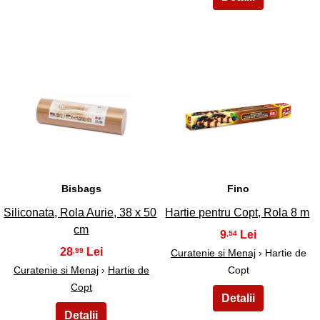
19
20
Bisbags
Fino
Siliconata, Rola Aurie, 38 x 50
Hartie pentru Copt, Rola 8 m
cm
9
,54
28
,99
Curatenie si Menaj
› Hartie de
Curatenie si Menaj
›
Hartie de
Copt
Copt