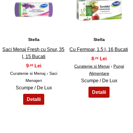
43
44
Stella
Stella
Saci Menaj Fresh cu Snur, 35
Cu Fermoar, 1.5 l, 16 Bucati
l, 15 Bucati
8
,26
9
,49
Curatenie si Menaj
›
Pungi
Curatenie si Menaj › Saci
Alimentare
Menajeri
Scumpe / De Lux
Scumpe / De Lux