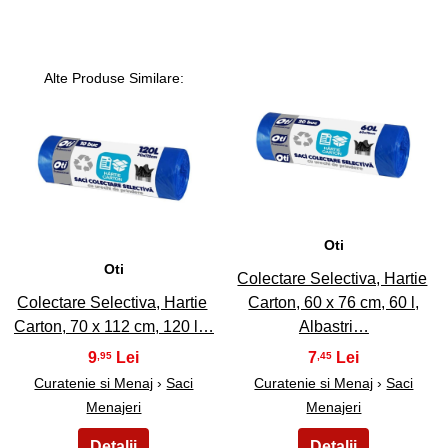
Alte Produse Similare:
16
15
Oti
Oti
Colectare Selectiva, Hartie
Colectare Selectiva, Hartie
Carton, 60 x 76 cm, 60 l,
Carton, 70 x 112 cm, 120 l…
Albastri…
9
7
,95
,45
Curatenie si Menaj
›
Saci
Curatenie si Menaj
›
Saci
Menajeri
Menajeri