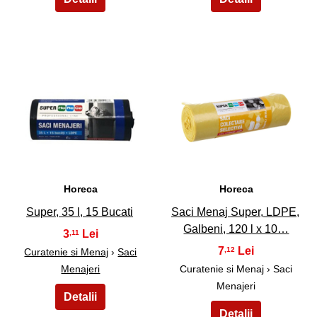
17
18
Horeca
Horeca
Super, 35 l, 15 Bucati
Saci Menaj Super, LDPE,
Galbeni, 120 l x 10…
3
,11
7
,12
Curatenie si Menaj
›
Saci
Menajeri
Curatenie si Menaj › Saci
Menajeri