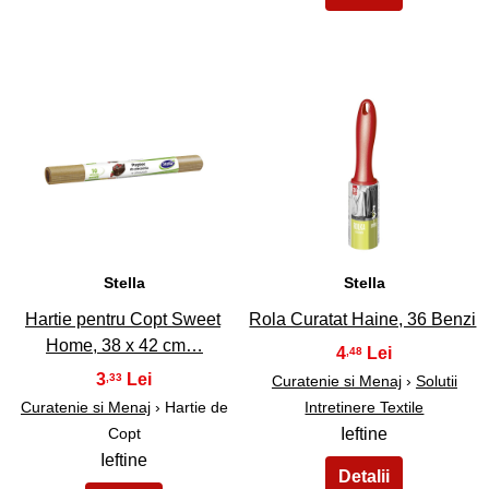
33
34
Stella
Stella
Hartie pentru Copt Sweet
Rola Curatat Haine, 36 Benzi
Home, 38 x 42 cm…
4
,48
3
,33
Curatenie si Menaj
›
Solutii
Curatenie si Menaj
› Hartie de
Intretinere Textile
Copt
Ieftine
Ieftine