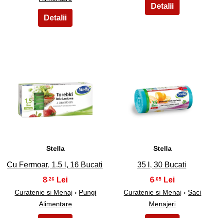
5
6
Stella
Stella
Cu Fermoar, 1.5 l, 16 Bucati
35 l, 30 Bucati
8
6
,26
,65
Curatenie si Menaj
›
Pungi
Curatenie si Menaj
›
Saci
Alimentare
Menajeri