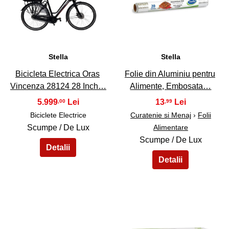
41
42
Stella
Stella
Bicicleta Electrica Oras
Folie din Aluminiu pentru
Vincenza 28124 28 Inch…
Alimente, Embosata…
5.999
13
,00
,99
Biciclete Electrice
Curatenie si Menaj
›
Folii
Scumpe / De Lux
Alimentare
Scumpe / De Lux