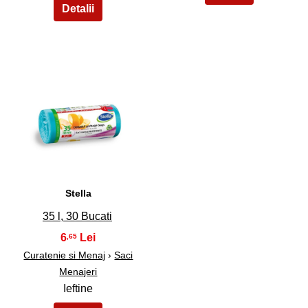
35
Stella
35 l, 30 Bucati
6
,65
Curatenie si Menaj
›
Saci
Menajeri
Ieftine