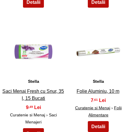
9
10
Stella
Stella
Saci Menaj Fresh cu Snur, 35
Folie Aluminiu, 10 m
l, 15 Bucati
7
,61
9
,49
Curatenie si Menaj
›
Folii
Curatenie si Menaj › Saci
Alimentare
Menajeri