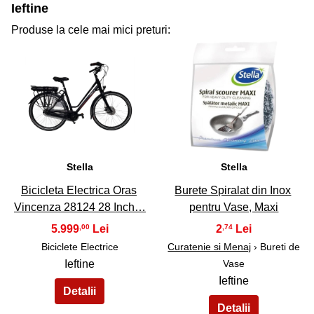
Ieftine
Produse la cele mai mici preturi:
31
32
Stella
Stella
Bicicleta Electrica Oras
Burete Spiralat din Inox
Vincenza 28124 28 Inch…
pentru Vase, Maxi
5.999
2
,00
,74
Biciclete Electrice
Curatenie si Menaj
› Bureti de
Ieftine
Vase
Ieftine