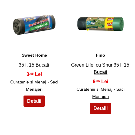
27
28
Sweet Home
Fino
35 l, 15 Bucati
Green Life, cu Snur 35 l, 15
Bucati
3
,45
9
,56
Curatenie si Menaj
›
Saci
Menajeri
Curatenie si Menaj
›
Saci
Menajeri