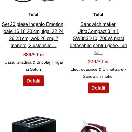
Tefal
Tefal
Set 20 piese Ingenio Emotion,
Sandwich maker
oale 16 18 20 cm, tigai 22 24
UltraCompact 3 in 1
26 28 cm, wok 26 cm, 2
SW383D10, 700W, placi
manere, 2 ustensile…
detasabile pentru gofre, -uri
si…
889
,97
279
,97
Casa, Gradina & Bricolaj
› Tigai
si Seturi
Electrocasnice & Climatizare
›
Sandwich-maker