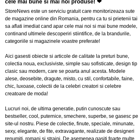
cele mai bune si mai noi produse! ❤
StoreNews este un serviciu gratuit care monitorizeaza sute
de magazine online din Romania, pentru ca tu si prietenii tai
sa aflati imediat cand apar cele mai noi si mai bune modele,
continand ultimele descoperiri stiintifice, de la brandurile,
categoriile si magazinele voastre preferate!
Aici gasesti obiecte si articole de calitate la preturi bune,
colectia noua, exclusiviste, simple sau sofisticate, design tip
clasic sau modern, care se poarta anul acesta. Modele
alese, deosebite, dragute, misto, cu stil, confortabile, faine,
chic, luxoase, colectii de la celebri creatori si celebre
creatoare de moda!
Lucruri noi, de ultima generatie, putin cunoscute sau
bestseller, cool, puternice, smechere, superbe, se gasesc pe
site-ul nostru. Piese de colectie, finute, speciale, minunate,
sexy, elegante, de fite, extravagante, realizate de designeri
renumiti, romani si straini. De asemenea gasiti foarte multe