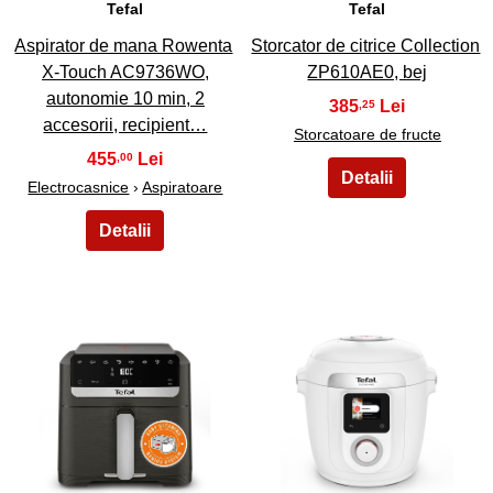
Tefal
Tefal
Aspirator de mana Rowenta
Storcator de citrice Collection
X-Touch AC9736WO,
ZP610AE0, bej
autonomie 10 min, 2
385
,25
accesorii, recipient…
Storcatoare de fructe
455
,00
Electrocasnice
›
Aspiratoare
21
22