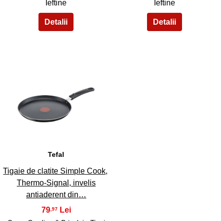
Ieftine
Ieftine
35
Tefal
Tigaie de clatite Simple Cook,
Thermo-Signal, invelis
antiaderent din…
79
,97