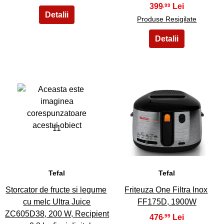
399
,99
Produse Resigilate
11
12
Tefal
Tefal
Storcator de fructe si legume
Friteuza One Filtra Inox
cu melc Ultra Juice
FF175D, 1900W
ZC605D38, 200 W, Recipient
476
,99