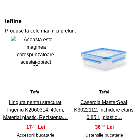
Ieftine
Produse la cele mai mici preturi:
31
32
Tefal
Tefal
Lingura pentru strecurat
Caserola MasterSeal
Ingenio K2060314, 40cm,
K3022112, inchidere etans,
Material plastic, Rezistenta…
0.85 L, plastic…
17
36
,50
,00
Accesorii bucatarie
Ustensile bucatarie