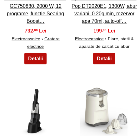
GC750830, 2000 W, 12
Pop DT2020E1, 1300W, abur
programe, functie Searing
variabil 0 20g min, rezervor
Boost…
apa 70ml, auto-off…
732
199
,00
,00
Electrocasnice
›
Gratare
Electrocasnice
› Fiare, statii &
electrice
aparate de calcat cu abur
19
20