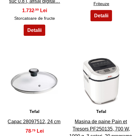
suc 0.8 l, afisaj digital…
Friteuze
1.732
,99
Storcatoare de fructe
13
14
Tefal
Tefal
Capac 28097512, 24 cm
Masina de paine Pain et
Tresors PF250135, 700 W,
78
,79