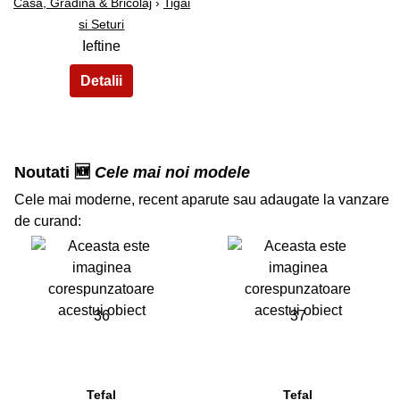
Casa, Gradina & Bricolaj
›
Tigai
si Seturi
Ieftine
Noutati 🆕
Cele mai noi modele
Cele mai moderne, recent aparute sau adaugate la vanzare
de curand:
36
37
Tefal
Tefal