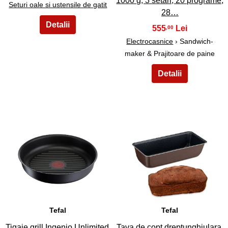
1000 g, 3 setari, 20 programe,
Seturi oale si ustensile de gatit
28…
555
,00
Electrocasnice
› Sandwich-
maker & Prajitoare de paine
15
16
Tefal
Tefal
Tigaie grill Ingenio Unlimited
Tava de copt dreptunghiulara