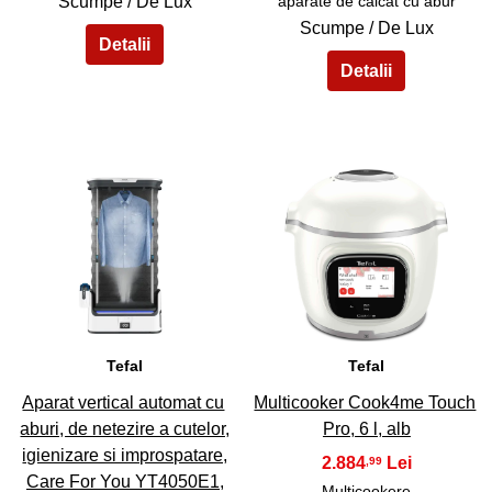
Scumpe / De Lux
aparate de calcat cu abur
Scumpe / De Lux
43
44
Tefal
Tefal
Aparat vertical automat cu
Multicooker Cook4me Touch
aburi, de netezire a cutelor,
Pro, 6 l, alb
igienizare si improspatare,
2.884
,99
Care For You YT4050E1,
Multicookere