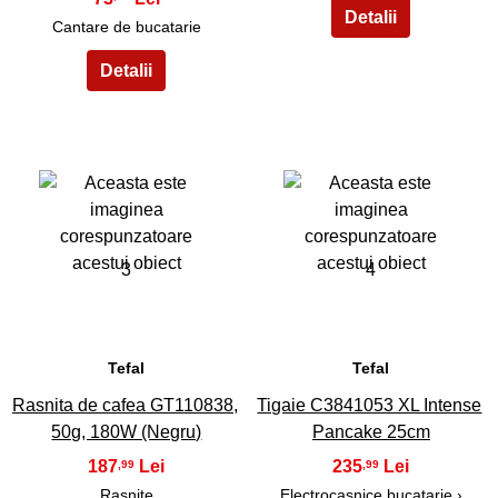
Cantare de bucatarie
3
4
Tefal
Tefal
Rasnita de cafea GT110838,
Tigaie C3841053 XL Intense
50g, 180W (Negru)
Pancake 25cm
187
235
,99
,99
Rasnite
Electrocasnice bucatarie
›