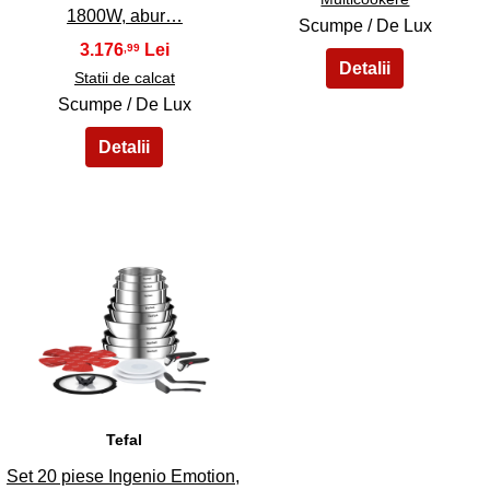
1800W, abur…
Scumpe / De Lux
3.176
,99
Statii de calcat
Scumpe / De Lux
45
Tefal
Set 20 piese Ingenio Emotion,