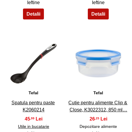
Ieftine
Ieftine
33
34
Tefal
Tefal
Spatula pentru paste
Cutie pentru alimente Clip &
K2060214
Close, K3022312, 850 ml…
45
26
,99
,25
Utile in bucatarie
Depozitare alimente