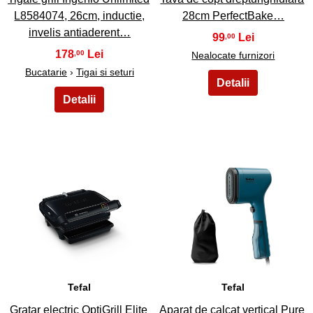
L8584074, 26cm, inductie,
28cm PerfectBake…
invelis antiaderent…
99
,00
178
,00
Nealocate furnizori
Bucatarie
›
Tigai si seturi
17
18
Tefal
Tefal
Gratar electric OptiGrill Elite
Aparat de calcat vertical Pure