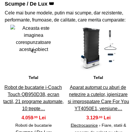
Scumpe / De Lux 👑
Cele mai bune modele, putin mai scumpe, dar rezistente,
performante, frumoase, de calitate, care merita cumparate:
41
42
Tefal
Tefal
Robot de bucatarie i-Coach
Aparat automat cu aburi de
Touch QB950D38, ecran
netezire a cutelor, igienizare
tactil, 21 programe automate,
si improspatare Care For You
10 trepte…
YT4050E1, versiune…
4.059
3.129
,99
,00
Roboti de bucatarie
Electrocasnice
› Fiare, statii &