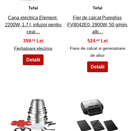
Tefal
Tefal
Cana electrica Element,
Fier de calcat Puregliss
2200W, 1.7 l, infuzor pentru
FV8042E0, 2900W, 50 g/min,
ceai…
alb…
359
524
,59
,49
Fierbatoare electrice
Fiare de calcat si generatoare
de abur
25
26