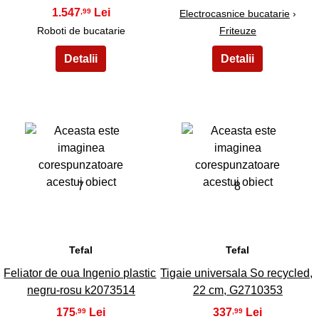
1.547
,99
Electrocasnice bucatarie
›
Roboti de bucatarie
Friteuze
7
8
Tefal
Tefal
Feliator de oua Ingenio plastic
Tigaie universala So recycled,
negru-rosu k2073514
22 cm, G2710353
175
337
,99
,99