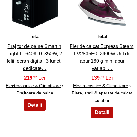
27
28
Tefal
Tefal
Prajitor de paine Smart n
Fier de calcat Express Steam
Light TT640810, 850W, 2
FV2835E0, 2400W, Jet de
felii, ecran digital, 3 functii
abur 160 g min, abur
dedicate…
variabil…
219
139
,97
,97
Electrocasnice & Climatizare
›
Electrocasnice & Climatizare
›
Prajitoare de paine
Fiare, statii & aparate de calcat
cu abur