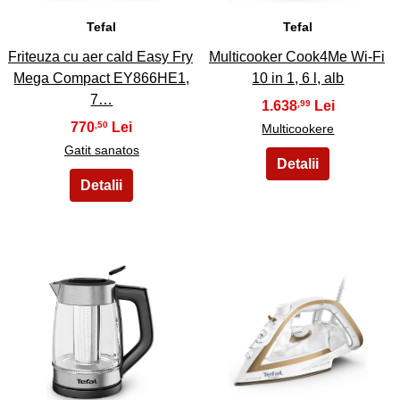
Tefal
Tefal
Friteuza cu aer cald Easy Fry
Multicooker Cook4Me Wi-Fi
Mega Compact EY866HE1,
10 in 1, 6 l, alb
7…
1.638
,99
770
,50
Multicookere
Gatit sanatos
23
24