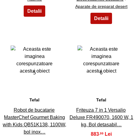
Aparate de preparat desert
5
6
Tefal
Tefal
Robot de bucatarie
Friteuza 7 in 1 Versalio
MasterChef Gourmet Baking
Deluxe FR490070, 1600 W, 1
with Kids QB51K138, 1100W,
kg, Bol detasabil…
bol inox…
883
,99