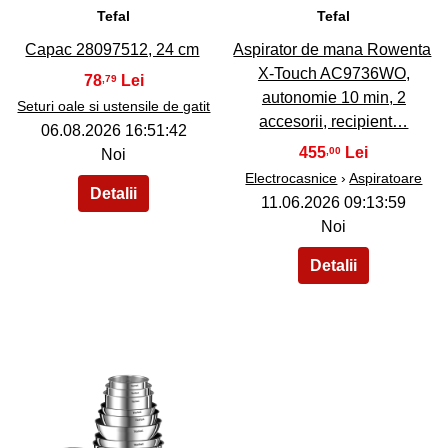
Tefal
Tefal
Capac 28097512, 24 cm
Aspirator de mana Rowenta
X-Touch AC9736WO,
78
,79
autonomie 10 min, 2
Seturi oale si ustensile de gatit
accesorii, recipient…
06.08.2026 16:51:42
455
,00
Noi
Electrocasnice
›
Aspiratoare
11.06.2026 09:13:59
Noi
40