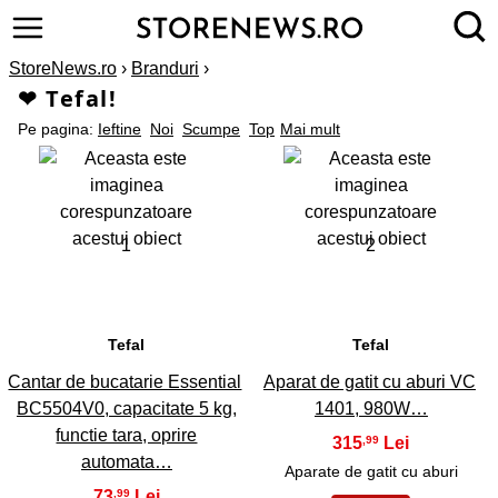
StoreNews.ro
›
Branduri
›
❤ Tefal!
Pe pagina:
Ieftine
Noi
Scumpe
Top
Mai mult
1
2
Tefal
Tefal
Cantar de bucatarie Essential
Aparat de gatit cu aburi VC
BC5504V0, capacitate 5 kg,
1401, 980W…
functie tara, oprire
315
,99
automata…
Aparate de gatit cu aburi
73
,99