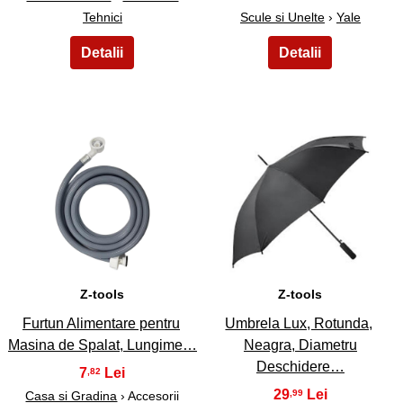
Tehnici
Scule si Unelte
›
Yale
7
8
Z-tools
Z-tools
Furtun Alimentare pentru
Umbrela Lux, Rotunda,
Masina de Spalat, Lungime…
Neagra, Diametru
Deschidere…
7
,82
29
,99
Casa si Gradina
› Accesorii