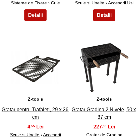
Sisteme de Fixare
›
Cuie
Scule si Unelte
›
Accesorii Usi
15
16
Z-tools
Z-tools
Gratar pentru Trafaleti, 29 x 26
Gratar Gradina 2 Nivele, 50 x
cm
37 cm
4
227
,55
,99
Scule si Unelte
›
Accesorii
Gratar de Gradina