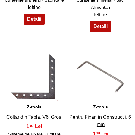
Ieftine
Alimentari
Ieftine
33
34
Z-tools
Z-tools
Coltar din Tabla, V6, Gros
Pentru Fixari in Constructii, 6
mm
1
,07
1
,13
Sisteme de Fixare
›
Coltare