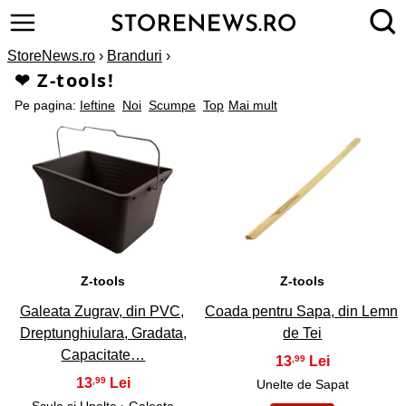
StoreNews.ro
›
Branduri
›
❤ Z-tools!
Pe pagina:
Ieftine
Noi
Scumpe
Top
Mai mult
1
2
Z-tools
Z-tools
Galeata Zugrav, din PVC,
Coada pentru Sapa, din Lemn
Dreptunghiulara, Gradata,
de Tei
Capacitate…
13
,99
13
,99
Unelte de Sapat
Scule si Unelte
› Galeata