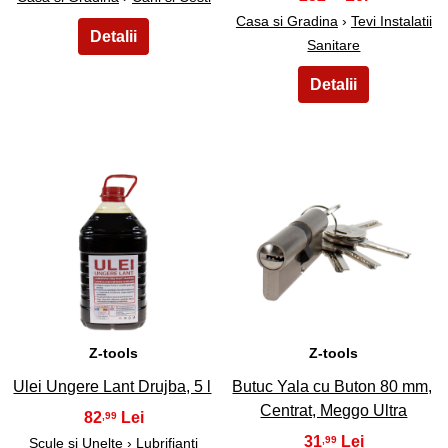
Casa si Gradina
›
Tevi Instalatii
Sanitare
5
6
Z-tools
Z-tools
Ulei Ungere Lant Drujba, 5 l
Butuc Yala cu Buton 80 mm,
Centrat, Meggo Ultra
82
,99
31
,99
Scule si Unelte
›
Lubrifianti