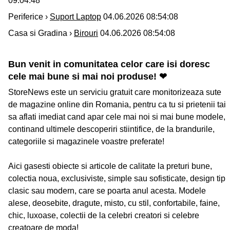
09:04:48
Periferice ›
Suport Laptop
04.06.2026 08:54:08
Casa si Gradina ›
Birouri
04.06.2026 08:54:08
Bun venit in comunitatea celor care isi doresc
cele mai bune si mai noi produse! ❤
StoreNews este un serviciu gratuit care monitorizeaza sute
de magazine online din Romania, pentru ca tu si prietenii tai
sa aflati imediat cand apar cele mai noi si mai bune modele,
continand ultimele descoperiri stiintifice, de la brandurile,
categoriile si magazinele voastre preferate!
Aici gasesti obiecte si articole de calitate la preturi bune,
colectia noua, exclusiviste, simple sau sofisticate, design tip
clasic sau modern, care se poarta anul acesta. Modele
alese, deosebite, dragute, misto, cu stil, confortabile, faine,
chic, luxoase, colectii de la celebri creatori si celebre
creatoare de moda!