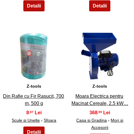
19
20
Z-tools
Z-tools
Din Rafie cu Fir Rasucit, 700
Moara Electrica pentru
m, 500 g
Macinat Cereale, 2.5 kW…
8
368
,87
,99
Scule si Unelte
›
Sfoara
Casa si Gradina
›
Mori si
Accesorii