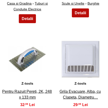
Casa si Gradina
›
Tuburi si
Scule si Unelte
›
Burghie
Conduite Electrice
11
12
Z-tools
Z-tools
Pentru Razuit Pereti, 2K, 248
Grila Evacuare, Alba, cu
x 133 mm
Clapeta, Diametru…
32
29
,99
,99