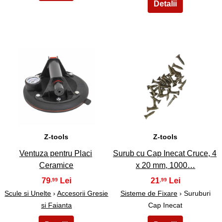
29
30
Z-tools
Z-tools
Ventuza pentru Placi
Surub cu Cap Inecat Cruce, 4
Ceramice
x 20 mm, 1000…
79
21
,99
,99
Scule si Unelte
›
Accesorii Gresie
Sisteme de Fixare
› Suruburi
si Faianta
Cap Inecat