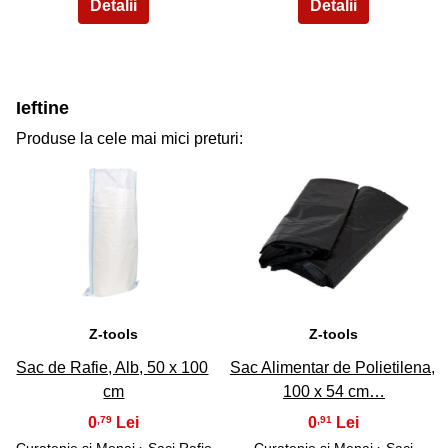
Ieftine
Produse la cele mai mici preturi:
31
32
Z-tools
Z-tools
Sac de Rafie, Alb, 50 x 100
Sac Alimentar de Polietilena,
cm
100 x 54 cm…
0
0
,79
,91
Curatenie si Menaj
› Saci Rafie
Curatenie si Menaj
›
Saci