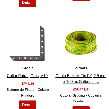
27
28
Z-tools
Z-tools
Coltar Patrat, Gros, V10
Cablu Electric Tip FY, 2.5 mm
x 100 m, Galben si…
1
,88
256
,99
Sisteme de Fixare
›
Coltare
Prindere
Casa si Gradina
›
Cabluri si
Conductori