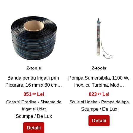
43
44
Z-tools
Z-tools
Banda pentru Irigatii prin
Pompa Sumersibila, 1100 W,
Picurare, 16 mm x 30 cm…
Inox, cu Turbina, Mod…
851
823
,99
,99
Casa si Gradina
›
Sisteme de
Scule si Unelte
›
Pompe de Apa
Irigat si Udat
Scumpe / De Lux
Scumpe / De Lux