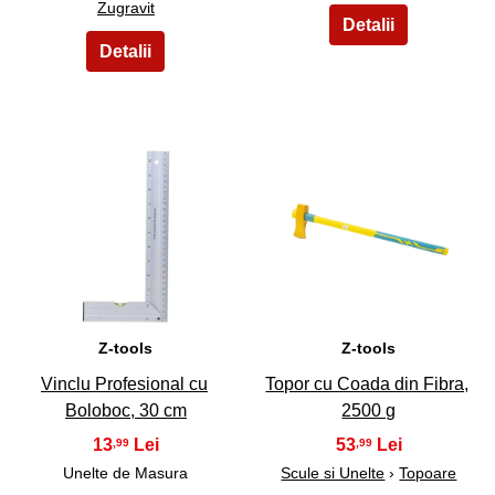
Zugravit
17
18
Z-tools
Z-tools
Vinclu Profesional cu
Topor cu Coada din Fibra,
Boloboc, 30 cm
2500 g
13
53
,99
,99
Unelte de Masura
Scule si Unelte
›
Topoare