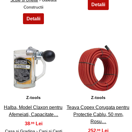
Constructii
3
4
Z-tools
Z-tools
Halba, Model Claxon pentru
Teava Copex Corugata pentru
Afemeiati, Capacitate…
Protectie Cablu, 50 mm,
Rosu…
38
,99
252
,99
Casa si Gradina
›
Cani si Cesti