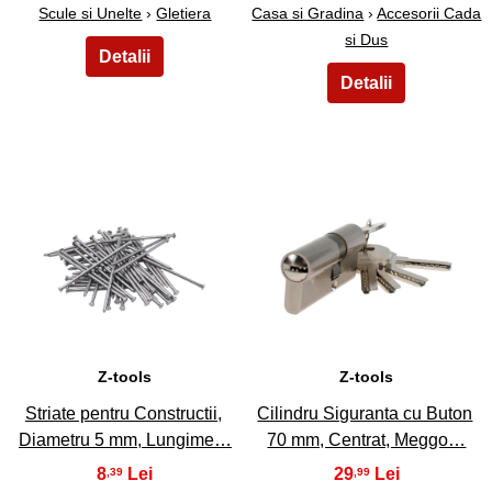
Scule si Unelte
›
Gletiera
Casa si Gradina
›
Accesorii Cada
si Dus
13
14
Z-tools
Z-tools
Striate pentru Constructii,
Cilindru Siguranta cu Buton
Diametru 5 mm, Lungime…
70 mm, Centrat, Meggo…
8
29
,39
,99