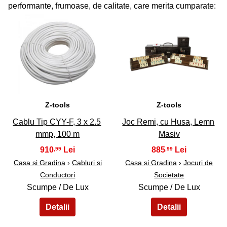
performante, frumoase, de calitate, care merita cumparate:
41
42
Z-tools
Z-tools
Cablu Tip CYY-F, 3 x 2.5
Joc Remi, cu Husa, Lemn
mmp, 100 m
Masiv
910
885
,99
,99
Casa si Gradina
›
Cabluri si
Casa si Gradina
›
Jocuri de
Conductori
Societate
Scumpe / De Lux
Scumpe / De Lux