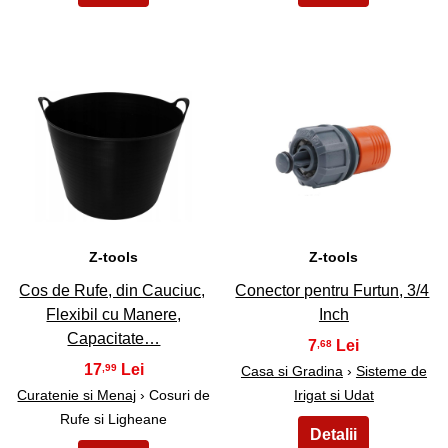
25
26
Z-tools
Z-tools
Cos de Rufe, din Cauciuc,
Conector pentru Furtun, 3/4
Flexibil cu Manere,
Inch
Capacitate…
7
,68
17
,99
Casa si Gradina
›
Sisteme de
Curatenie si Menaj
› Cosuri de
Irigat si Udat
Rufe si Ligheane