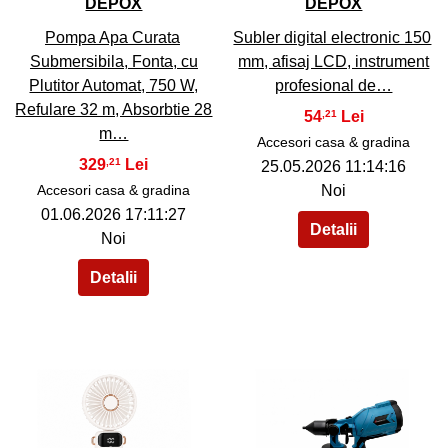
DEPOX
DEPOX
Pompa Apa Curata
Subler digital electronic 150
Submersibila, Fonta, cu
mm, afisaj LCD, instrument
Plutitor Automat, 750 W,
profesional de…
Refulare 32 m, Absorbtie 28
54
,21
m…
Accesori casa & gradina
329
,21
25.05.2026 11:14:16
Accesori casa & gradina
Noi
01.06.2026 17:11:27
Noi