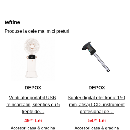
Ieftine
Produse la cele mai mici preturi:
31
32
DEPOX
DEPOX
Ventilator portabil USB
Subler digital electronic 150
reincarcabil, silentios cu 5
mm, afisaj LCD, instrument
trepte de…
profesional de…
49
54
,21
,21
Accesori casa & gradina
Accesori casa & gradina