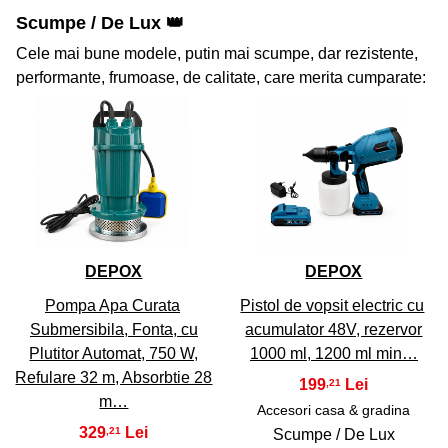
Scumpe / De Lux 👑
Cele mai bune modele, putin mai scumpe, dar rezistente,
performante, frumoase, de calitate, care merita cumparate:
41
42
DEPOX
DEPOX
Pompa Apa Curata
Pistol de vopsit electric cu
Submersibila, Fonta, cu
acumulator 48V, rezervor
Plutitor Automat, 750 W,
1000 ml, 1200 ml min…
Refulare 32 m, Absorbtie 28
199
,21
m…
Accesori casa & gradina
329
,21
Scumpe / De Lux