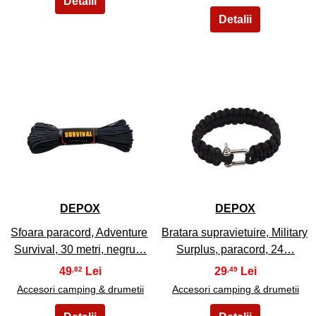
27
28
DEPOX
DEPOX
Sfoara paracord, Adventure
Bratara supravietuire, Military
Survival, 30 metri, negru…
Surplus, paracord, 24…
49
29
,82
,49
Accesori camping & drumetii
Accesori camping & drumetii