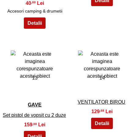
40
,00
Accesori camping & drumetii
13
14
VENTILATOR BIROU
GAVE
129
,68
Set pistol de vopsit cu 2 duze
159
,00