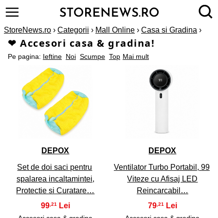
StoreNews.ro
›
Categorii
›
Mall Online
›
Casa si Gradina
›
❤ Accesori casa & gradina!
Pe pagina:
Ieftine
Noi
Scumpe
Top
Mai mult
1
2
DEPOX
DEPOX
Set de doi saci pentru
Ventilator Turbo Portabil, 99
spalarea incaltamintei,
Viteze cu Afisaj LED
Protectie si Curatare…
Reincarcabil…
99
79
,21
,21
Accesori casa & gradina
Accesori casa & gradina