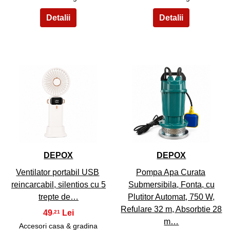
7
8
DEPOX
DEPOX
Ventilator portabil USB
Pompa Apa Curata
reincarcabil, silentios cu 5
Submersibila, Fonta, cu
trepte de…
Plutitor Automat, 750 W,
Refulare 32 m, Absorbtie 28
49
,21
m…
Accesori casa & gradina