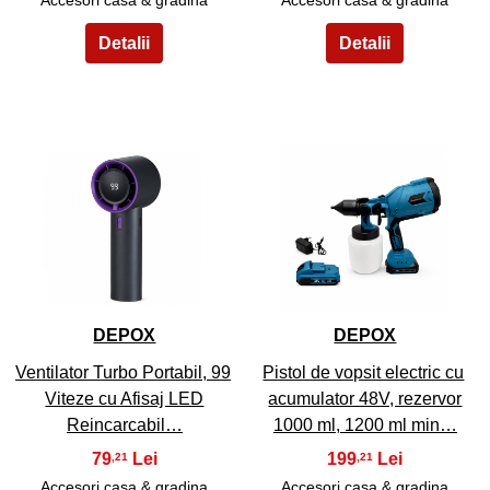
3
4
DEPOX
DEPOX
Ventilator Turbo Portabil, 99
Pistol de vopsit electric cu
Viteze cu Afisaj LED
acumulator 48V, rezervor
Reincarcabil…
1000 ml, 1200 ml min…
79
199
,21
,21
Accesori casa & gradina
Accesori casa & gradina