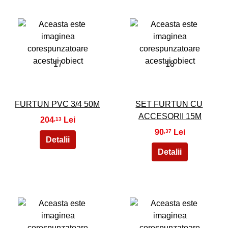
17
18
FURTUN PVC 3/4 50M
SET FURTUN CU
ACCESORII 15M
204
,13
90
,37