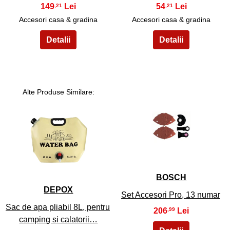
149
54
,21
,21
Accesori casa & gradina
Accesori casa & gradina
Alte Produse Similare:
12
11
BOSCH
DEPOX
Set Accesori Pro, 13 numar
Sac de apa pliabil 8L, pentru
206
,99
camping si calatorii…