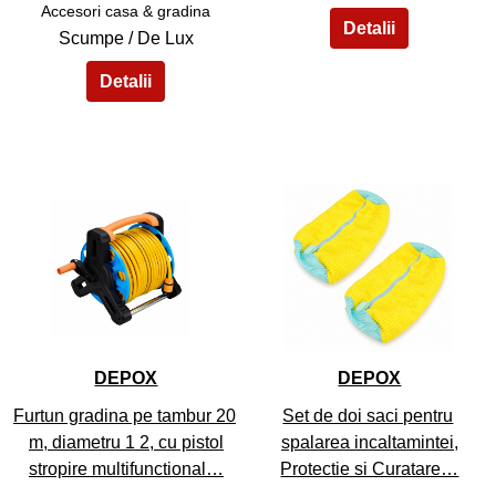
Accesori casa & gradina
Scumpe / De Lux
43
44
DEPOX
DEPOX
Furtun gradina pe tambur 20
Set de doi saci pentru
m, diametru 1 2, cu pistol
spalarea incaltamintei,
stropire multifunctional…
Protectie si Curatare…