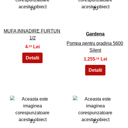
19
20
MUFA INNADIRE FURTUN
Gardena
1/2
Pompa pentru gradina 5600
4
,10
Silent
1.255
,16
21
22