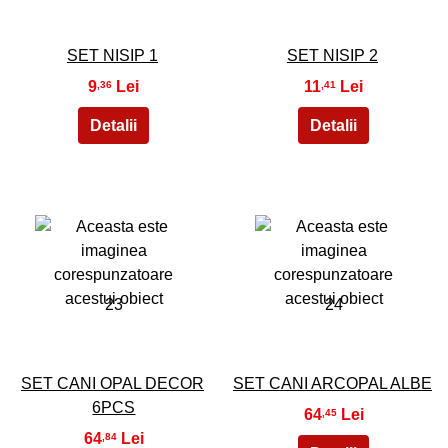
SET NISIP 1
SET NISIP 2
9
11
,36
,41
23
24
SET CANI OPAL DECOR
SET CANI ARCOPAL ALBE
6PCS
64
,45
64
,84