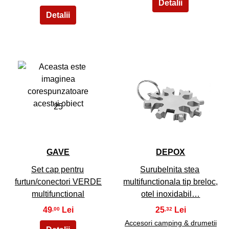
25
26
GAVE
DEPOX
Set cap pentru
Surubelnita stea
furtun/conectori VERDE
multifunctionala tip breloc,
multifunctional
otel inoxidabil…
49
25
,00
,32
Accesori camping & drumetii