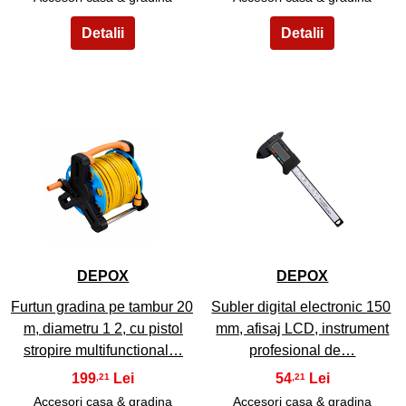
5
6
DEPOX
DEPOX
Furtun gradina pe tambur 20
Subler digital electronic 150
m, diametru 1 2, cu pistol
mm, afisaj LCD, instrument
stropire multifunctional…
profesional de…
199
54
,21
,21
Accesori casa & gradina
Accesori casa & gradina