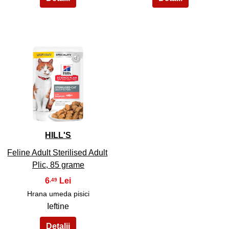
35
HILL'S
Feline Adult Sterilised Adult
Plic, 85 grame
6
,49
Hrana umeda pisici
Ieftine