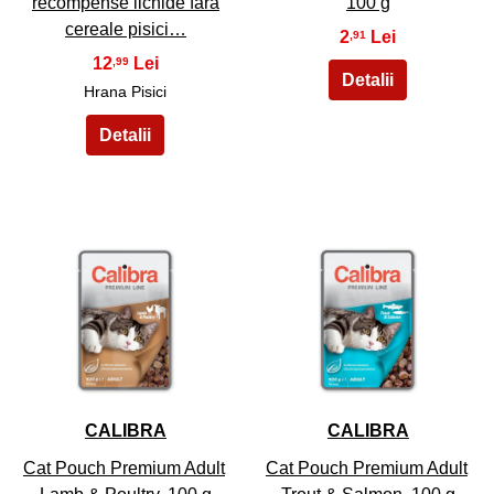
recompense lichide fara
100 g
cereale pisici…
2
,91
12
,99
Hrana Pisici
25
26
CALIBRA
CALIBRA
Cat Pouch Premium Adult
Cat Pouch Premium Adult