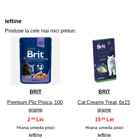
Ieftine
Produse la cele mai mici preturi:
31
32
BRIT
BRIT
Premium Plic Pisica, 100
Cat Creamy Treat, 6x15
grame
grame
2
15
,99
,99
Hrana umeda pisici
Hrana umeda pisici
Ieftine
Ieftine