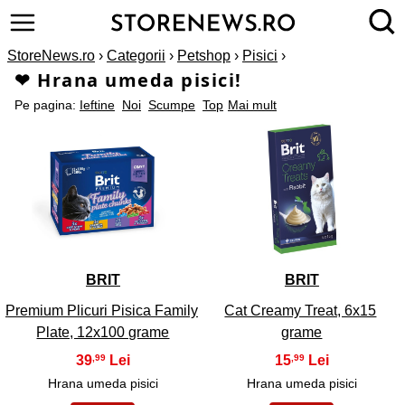
StoreNews.ro
›
Categorii
›
Petshop
›
Pisici
›
❤ Hrana umeda pisici!
Pe pagina:
Ieftine
Noi
Scumpe
Top
Mai mult
1
2
BRIT
BRIT
Premium Plicuri Pisica Family
Cat Creamy Treat, 6x15
Plate, 12x100 grame
grame
39
15
,99
,99
Hrana umeda pisici
Hrana umeda pisici