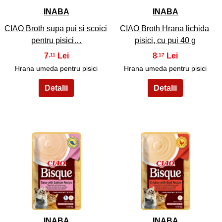
INABA
INABA
CIAO Broth supa pui si scoici
CIAO Broth Hrana lichida
pentru pisici…
pisici, cu pui 40 g
7
8
,11
,17
Hrana umeda pentru pisici
Hrana umeda pentru pisici
21
22
INABA
INABA