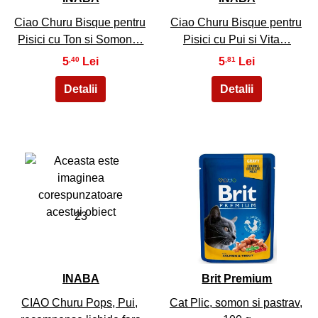
Ciao Churu Bisque pentru
Ciao Churu Bisque pentru
Pisici cu Ton si Somon…
Pisici cu Pui si Vita…
5
5
,40
,81
23
24
INABA
Brit Premium
CIAO Churu Pops, Pui,
Cat Plic, somon si pastrav,