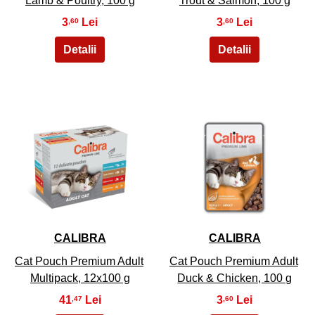
Lamb & Poultry, 100 g
Trout & Salmon, 100 g
3
3
,60
,60
27
28
CALIBRA
CALIBRA
Cat Pouch Premium Adult
Cat Pouch Premium Adult
Multipack, 12x100 g
Duck & Chicken, 100 g
41
3
,47
,60