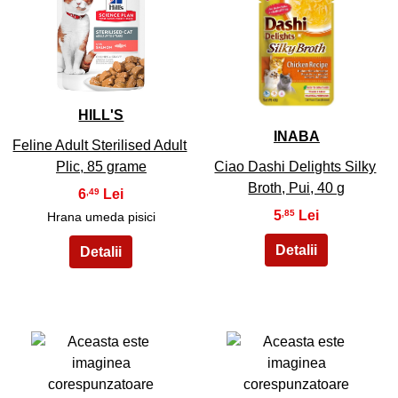
11
12
HILL'S
INABA
Feline Adult Sterilised Adult
Plic, 85 grame
Ciao Dashi Delights Silky
Broth, Pui, 40 g
6
,49
5
,85
Hrana umeda pisici