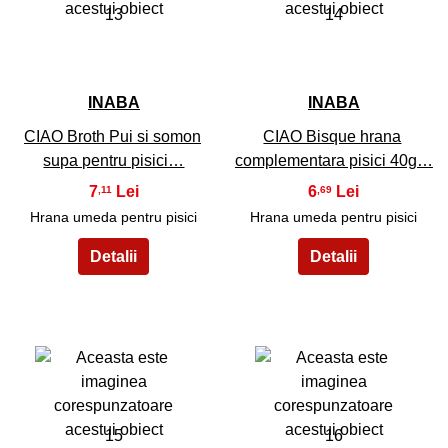
13
14
INABA
INABA
CIAO Broth Pui si somon
CIAO Bisque hrana
supa pentru pisici…
complementara pisici 40g…
7
6
,11
,69
Hrana umeda pentru pisici
Hrana umeda pentru pisici
15
16