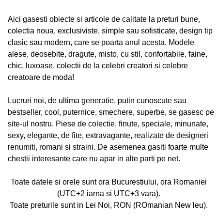
Aici gasesti obiecte si articole de calitate la preturi bune,
colectia noua, exclusiviste, simple sau sofisticate, design tip
clasic sau modern, care se poarta anul acesta. Modele
alese, deosebite, dragute, misto, cu stil, confortabile, faine,
chic, luxoase, colectii de la celebri creatori si celebre
creatoare de moda!
Lucruri noi, de ultima generatie, putin cunoscute sau
bestseller, cool, puternice, smechere, superbe, se gasesc pe
site-ul nostru. Piese de colectie, finute, speciale, minunate,
sexy, elegante, de fite, extravagante, realizate de designeri
renumiti, romani si straini. De asemenea gasiti foarte multe
chestii interesante care nu apar in alte parti pe net.
Toate datele si orele sunt ora Bucurestiului, ora Romaniei
(UTC+2 iarna si UTC+3 vara).
Toate preturile sunt in Lei Noi, RON (ROmanian New leu).