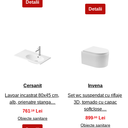
9
10
Cersanit
Invena
Lavoar incastrat 80x45 cm,
Set wc suspendat cu riflaje
alb, orienatre stanga…
3D, tornado cu capac
softclose…
761
,18
899
,00
Obiecte sanitare
Obiecte sanitare