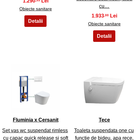
1.290
,33
cu…
Obiecte sanitare
1.933
,00
Obiecte sanitare
19
20
Fluminia x Cersanit
Tece
Set vas wc suspendat rimless
Toaleta suspendata one cu
cu capac quick release si soft
functie de bideu, apa rece,