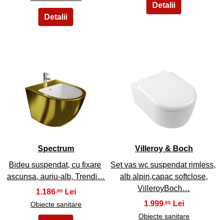
7
8
Spectrum
Villeroy & Boch
Bideu suspendat, cu fixare
Set vas wc suspendat rimless,
ascunsa, auriu-alb, Trendi…
alb alpin,capac softclose,
VilleroyBoch…
1.186
,00
1.999
,00
Obiecte sanitare
Obiecte sanitare