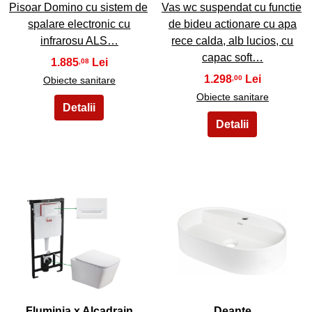
Pisoar Domino cu sistem de
Vas wc suspendat cu functie
spalare electronic cu
de bideu actionare cu apa
infrarosu ALS…
rece calda, alb lucios, cu
capac soft…
1.885
,08
1.298
,00
Obiecte sanitare
Obiecte sanitare
27
28
Fluminia x Alcadrain
Deante