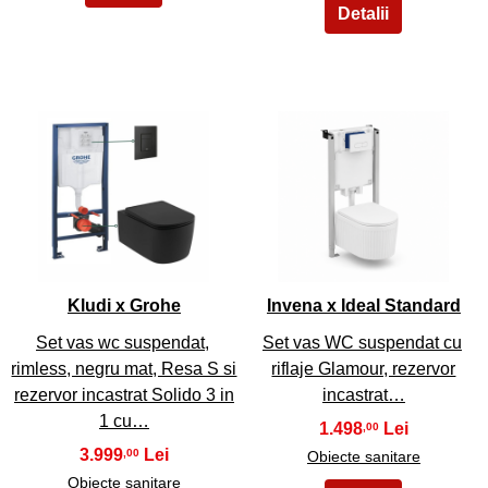
5
6
Kludi x Grohe
Invena x Ideal Standard
Set vas wc suspendat,
Set vas WC suspendat cu
rimless, negru mat, Resa S si
riflaje Glamour, rezervor
rezervor incastrat Solido 3 in
incastrat…
1 cu…
1.498
,00
3.999
,00
Obiecte sanitare
Obiecte sanitare