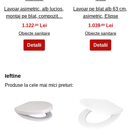
Lavoar asimetric, alb lucios,
Lavoar pe blat alb 63 cm,
montaj pe blat, compozit…
asimetric, Elipse
1.122
1.039
,00
,89
Obiecte sanitare
Obiecte sanitare
Ieftine
Produse la cele mai mici preturi:
31
32