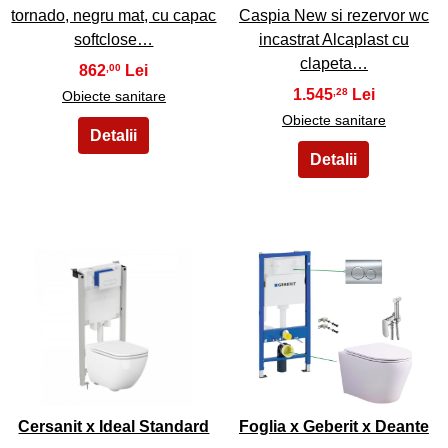
tornado, negru mat, cu capac
Caspia New si rezervor wc
softclose…
incastrat Alcaplast cu
clapeta…
862
,00
1.545
,28
Obiecte sanitare
Obiecte sanitare
23
24
Cersanit x Ideal Standard
Foglia x Geberit x Deante