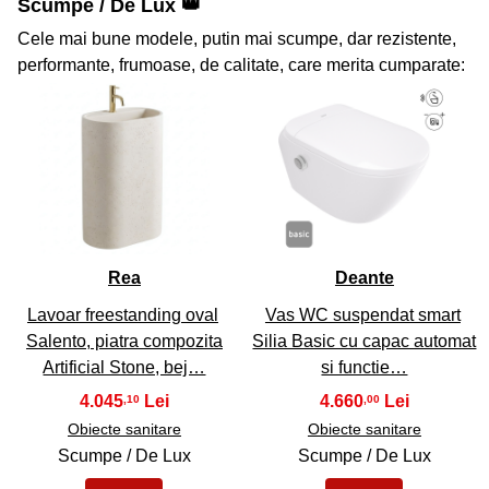
Scumpe / De Lux 👑
Cele mai bune modele, putin mai scumpe, dar rezistente,
performante, frumoase, de calitate, care merita cumparate:
41
42
Rea
Deante
Lavoar freestanding oval
Vas WC suspendat smart
Salento, piatra compozita
Silia Basic cu capac automat
Artificial Stone, bej…
si functie…
4.045
4.660
,10
,00
Obiecte sanitare
Obiecte sanitare
Scumpe / De Lux
Scumpe / De Lux