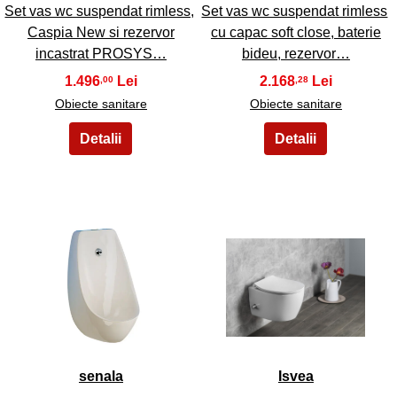
Set vas wc suspendat rimless,
Set vas wc suspendat rimless
Caspia New si rezervor
cu capac soft close, baterie
incastrat PROSYS…
bideu, rezervor…
1.496
2.168
,00
,28
Obiecte sanitare
Obiecte sanitare
25
26
senala
Isvea