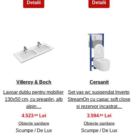
43
44
Villeroy & Boch
Cersanit
Lavoar dublu pentru mobilier
Set vas wc suspendat Inverto
130x50 cm, cu preaplin, alb
StreamOn cu capac soft close
alpin…
si rezervor incastrat…
4.523
3.594
,00
,82
Obiecte sanitare
Obiecte sanitare
Scumpe / De Lux
Scumpe / De Lux