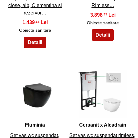
close, alb, Clementina si
Rimless…
rezervor…
3.898
,99
1.439
,14
Obiecte sanitare
Obiecte sanitare
21
22
Fluminia
Cersanit x Alcadrain
Set vas wc suspendat,
Set vas wc suspendat rimless,