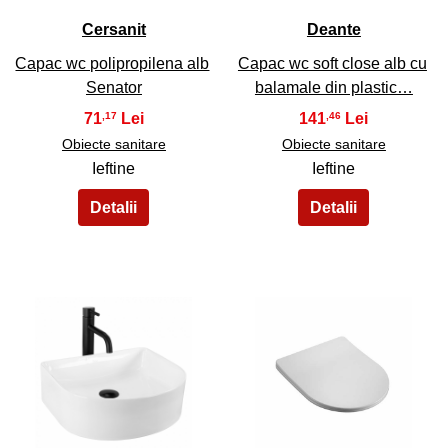
Cersanit
Deante
Capac wc polipropilena alb
Capac wc soft close alb cu
Senator
balamale din plastic…
71
141
,17
,46
Obiecte sanitare
Obiecte sanitare
Ieftine
Ieftine
33
34