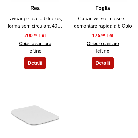
Rea
Foglia
Lavoar pe blat alb lucios,
Capac wc soft close si
forma semicirculara 40…
demontare rapida alb Oslo
200
175
,59
,00
Obiecte sanitare
Obiecte sanitare
Ieftine
Ieftine
35