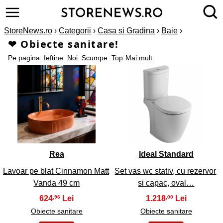
StoreNews.ro
›
Categorii
›
Casa si Gradina
›
Baie
›
❤ Obiecte sanitare!
Pe pagina:
Ieftine
Noi
Scumpe
Top
Mai mult
1
2
Rea
Ideal Standard
Lavoar pe blat Cinnamon Matt
Set vas wc stativ, cu rezervor
Vanda 49 cm
si capac, oval…
624
1.218
,96
,00
Obiecte sanitare
Obiecte sanitare