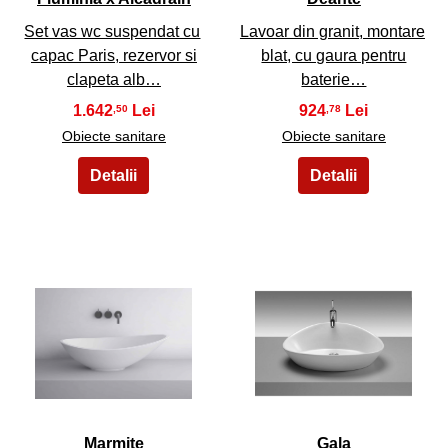
Set vas wc suspendat cu
Lavoar din granit, montare
capac Paris, rezervor si
blat, cu gaura pentru
clapeta alb…
baterie…
1.642
924
,50
,78
Obiecte sanitare
Obiecte sanitare
29
30
Marmite
Gala