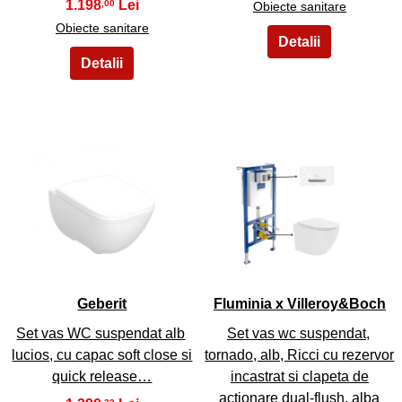
1.198
,00
Obiecte sanitare
Obiecte sanitare
17
18
Geberit
Fluminia x Villeroy&Boch
Set vas WC suspendat alb
Set vas wc suspendat,
lucios, cu capac soft close si
tornado, alb, Ricci cu rezervor
quick release…
incastrat si clapeta de
actionare dual-flush, alba