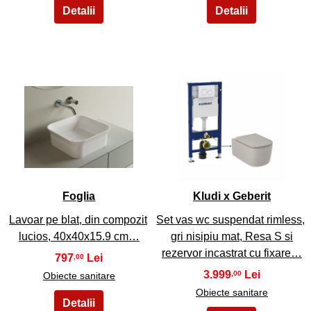
3
4
Foglia
Kludi x Geberit
Lavoar pe blat, din compozit
Set vas wc suspendat rimless,
lucios, 40x40x15.9 cm…
gri nisipiu mat, Resa S si
rezervor incastrat cu fixare…
797
,00
3.999
,00
Obiecte sanitare
Obiecte sanitare