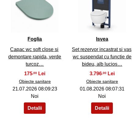
38
39
Foglia
Isvea
Capac wc soft close si
Set rezervor incastrat si vas
demontare rapida, verde
wc suspendat cu functie de
turcoz…
bideu, alb lucios…
175
3.796
,00
,00
Obiecte sanitare
Obiecte sanitare
21.07.2026 08:09:23
01.08.2026 08:07:31
Noi
Noi