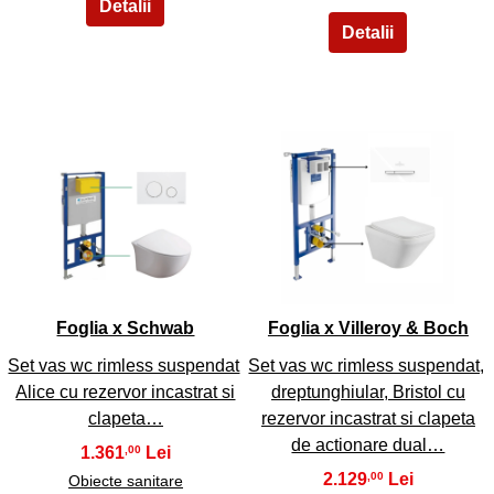
11
12
Foglia x Schwab
Foglia x Villeroy & Boch
Set vas wc rimless suspendat
Set vas wc rimless suspendat,
Alice cu rezervor incastrat si
dreptunghiular, Bristol cu
clapeta…
rezervor incastrat si clapeta
de actionare dual…
1.361
,00
2.129
,00
Obiecte sanitare