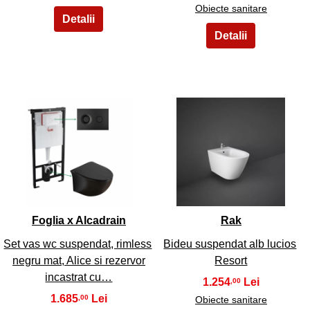
Obiecte sanitare
13
14
Foglia x Alcadrain
Rak
Set vas wc suspendat, rimless
Bideu suspendat alb lucios
negru mat, Alice si rezervor
Resort
incastrat cu…
1.254
,00
1.685
,00
Obiecte sanitare