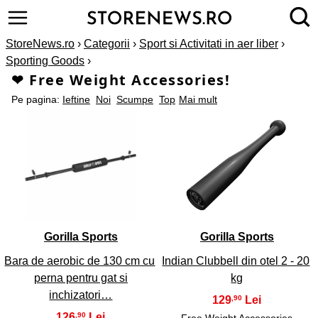
StoreNews.ro
›
Categorii
›
Sport si Activitati in aer liber
›
Sporting Goods
›
❤ Free Weight Accessories!
Pe pagina:
Ieftine
Noi
Scumpe
Top
Mai mult
1
2
Gorilla Sports
Gorilla Sports
Bara de aerobic de 130 cm cu
Indian Clubbell din otel 2 - 20
perna pentru gat si
kg
inchizatori…
129
,90
126
,90
Free Weight Accessories