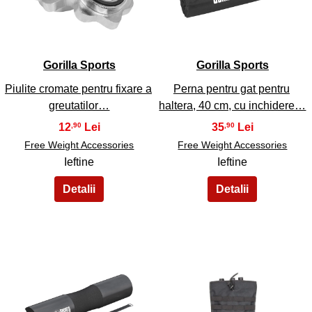
31
32
Gorilla Sports
Gorilla Sports
Piulite cromate pentru fixare a
Perna pentru gat pentru
greutatilor…
haltera, 40 cm, cu inchidere…
12
35
,90
,90
Free Weight Accessories
Free Weight Accessories
Ieftine
Ieftine