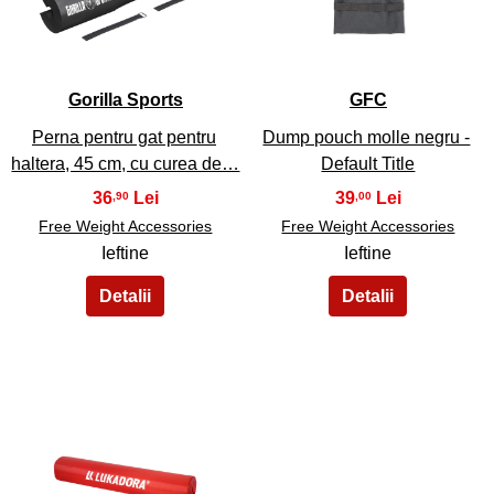
33
34
Gorilla Sports
GFC
Perna pentru gat pentru
Dump pouch molle negru -
haltera, 45 cm, cu curea de…
Default Title
36
39
,90
,00
Free Weight Accessories
Free Weight Accessories
Ieftine
Ieftine
35