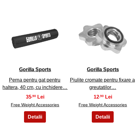
11
12
Gorilla Sports
Gorilla Sports
Perna pentru gat pentru
Piulite cromate pentru fixare a
haltera, 40 cm, cu inchidere…
greutatilor…
35
12
,90
,90
Free Weight Accessories
Free Weight Accessories