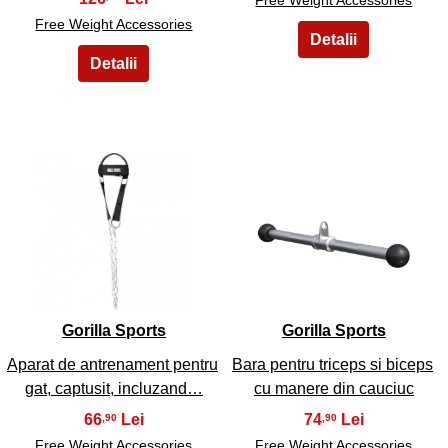
Free Weight Accessories
3
4
Gorilla Sports
Gorilla Sports
Aparat de antrenament pentru
Bara pentru triceps si biceps
gat, captusit, incluzand…
cu manere din cauciuc
66
74
,90
,90
Free Weight Accessories
Free Weight Accessories