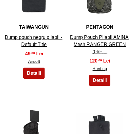
23
24
TAIWANGUN
PENTAGON
Dump pouch negru pliabil -
Dump Pouch Pliabil AMINA
Default Title
Mesh RANGER GREEN
(06E…
49
,00
120
,00
Airsoft
Hunting
25
26